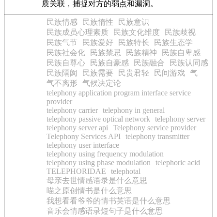
质关联，捕捉对方的弱点和漏洞。
民族情感
民族惰性
民族意识
民族成员心理素质
民族文化维度
民族歧视
民族气节
民族爱好
民族特长
民族生态学
民族社会化
民族禁忌
民族精神
民族自卑感
民族自尊心
民族自豪感
民族融合
民族认同感
民族隔阂
民族需要
民贵君轻
民间游戏
气
气不离形
气候决定论
telephony application program interface service
provider
telephony carrier
telephony in general
telephony passive optical network
telephony server
telephony server api
Telephony service provider
Telephony Services API
telephony transmitter
telephony user interface
telephony using frequency modulation
telephony using phase modulation
telephoric acid
TELEPHORIDAE
telephotal
母亲去世情感语录是什么意思
喵之原创情书是什么意思
我想看看爷爷的情书英语是什么意思
音乐会情感语录短句子是什么意思