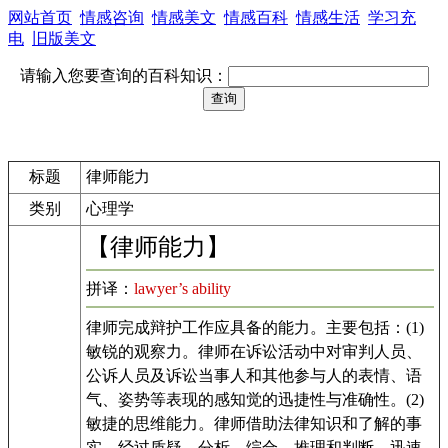
网站首页
情感咨询
情感美文
情感百科
情感生活
学习充
电
旧版美文
请输入您要查询的百科知识：
标题
律师能力
类别
心理学
【律师能力】
拼译：
lawyer’s ability
律师完成辩护工作应具备的能力。主要包括：(1)
敏锐的观察力。律师在诉讼活动中对审判人员、
公诉人员及诉讼当事人和其他参与人的表情、语
气、姿势等表现的感知觉的迅捷性与准确性。(2)
敏捷的思维能力。律师借助法律知识和了解的事
实，经过质疑、分析、综合、推理和判断，迅速