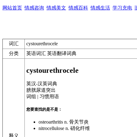
网站首页
情感咨询
情感美文
情感百科
情感生活
学习充电
词汇
cystourethrocele
分类
英语词汇 英语翻译词典
cystourethrocele
英汉-汉英词典
膀胱尿道突出
词组 | 习惯用语
您要查找的是不是：
osteoarthritis
n. 骨关节炎
nitrocellulose
n. 硝化纤维
释义