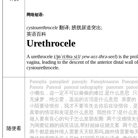
网络短语:
cystourethrocele
翻译; 膀胱尿道突出;
英语百科
Urethrocele
A
urethrocele
(
/
j
ᵿ
ˈ
r
iː
θ
r
ə
ˌ
s
iː
l
/
yew-
ree
-thrə-seel
) is the pr
vagina, leading to the descent of the anterior distal wall o
cystourethrocele
.
Panoplia
panoplied
panoply
Panoplosaurus
Panopsi
Panora
Panoral
panoral radiography
panoram
pano
小懒虫，迩一定不可以偷偷的难过.是什么意思
只
无缘梦，绝尘爱，遥远的古泪是什么意思
亲爱的
小陌要珍惜你，我才不要等失去你后在珍惜你，是
真挚的情谊和友谊是什么意思
我想你了!是什么
做人要有良心的句子怎么发朋友圈
两个没感情夫
为闺蜜征婚的搞笑说说,帮好姐妹征婚文案
两个恋
随便看
两个都是婚外情人需要天天联系吗,婚外情需要每