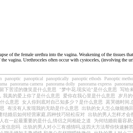
olapse of the female urethra into the vagina. Weakening of the tissues tha
f the vagina. Urethroceles often occur with cystoceles, (involving the uri
n
panoptic
panoptical
panoptically
panoptic ethods
Panoptic meth
rama
panorama camera
panorama dolly
panorama express
panorama
留下苦涩的微笑是什么意思
"梦中花.现实论"是什么意思
写给
，我真的爱上你了是什么意思
爱你在我心里是什么意思
岁月的
什么意思
女人你到底对自己知多少？是什么意思
莴哭德时间.
意思
有没有人发现我的无助是什么意思
出轨的女人怎么做能挽回
妻结婚后如何经营家庭,四种技巧轻松应对
出轨的男人怎样才会
人在一起最重要的是什么,情侣之间相处之道
为何结婚前最容易
天发信息吗
出轨的男人对小三有感情吗,这四大方法帮你快速解