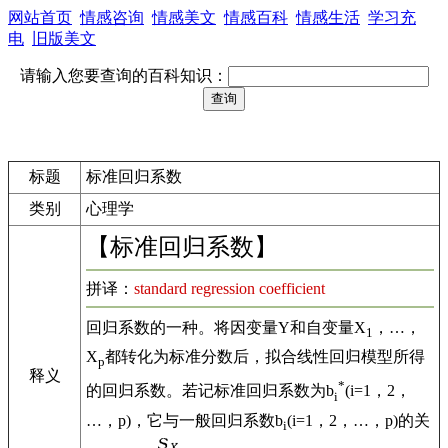
网站首页
情感咨询
情感美文
情感百科
情感生活
学习充
电
旧版美文
请输入您要查询的百科知识：
标题
标准回归系数
类别
心理学
【标准回归系数】
拼译：
standard regression coefficient
回归系数的一种。将因变量Y和自变量X
，…，
1
X
都转化为标准分数后，拟合线性回归模型所得
p
释义
*
的回归系数。若记标准回归系数为b
(i=1，2，
i
…，p)，它与一般回归系数b
(i=1，2，…，p)的关
i