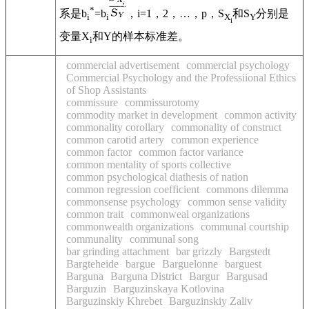
*
系是b
=b
，i=1，2，…，p，S
和S
分别是
i
i
X
Y
i
变量X
和Y的样本标准差。
i
commercial advertisement
commercial psychology
Commercial Psychology and the Professiional Ethics
of Shop Assistants
commissure
commissurotomy
commodity market in development
common activity
commonality corollary
commonality of construct
common carotid artery
common experience
common factor
common factor variance
common mentality of sports collective
common psychological diathesis of nation
common regression coefficient
commons dilemma
commonsense psychology
common sense validity
common trait
commonweal organizations
commonwealth organizations
communal courtship
communality
communal song
bar grinding attachment
bar grizzly
Bargstedt
Bargteheide
bargue
Barguelonne
barguest
Barguna
Barguna District
Bargur
Bargusad
Barguzin
Barguzinskaya Kotlovina
Barguzinskiy Khrebet
Barguzinskiy Zaliv