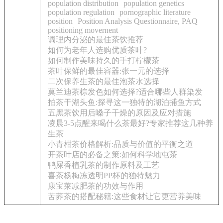
population distribution
population genetics
population regulation
pornographic literature
position
Position Analysis Questionnaire, PAQ
positioning movernent
调理内分泌的最佳茶饮推荐
如何为老年人选购优质茶叶?
如何制作美味持久的手打柠檬茶
茶叶保鲜的最佳容器:张一元的选择
二次保养生茶的最佳泡茶水选择
莫兰迪茶棕发色如何选择?适合哪些人群染发
拍茶干湖头鱼:探寻这一独特的湖泊捕鱼方式
五黑茶饮用后嗓子干燥的原因及应对措施
凌晨3-5点醒来喝什么茶最好?专家推荐这几种养
生茶
小青柑茶价格解析:品质与价值的平衡之道
开茶叶店的必备之策:如何科学地屯茶
鸭屎香植乳茶的制作原料及工艺
喜茶杨梅冻透明PP杯的独特魅力
康宝莱减肥茶的功效与作用
苦荞茶的搭配秘籍:这些食材让它更营养美味