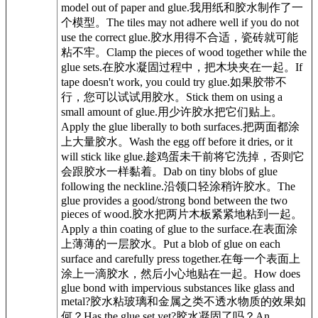
model out of paper and glue.
我用纸和
胶水
制作了一
个模型。
The tiles may not adhere well if you do not
use the correct glue.
胶水
用得不合适，瓷砖就可能
粘不牢。
Clamp the pieces of wood together while the
glue sets.
在
胶水
凝固过程中，把木块夹在一起。
If
tape doesn't work, you could try glue.
如果胶带不
行，您可以试试用
胶水
。
Stick them on using a
small amount of glue.
用少许
胶水
把它们贴上。
Apply the glue liberally to both surfaces.
把两面都涂
上大量
胶水
。
Wash the egg off before it dries, or it
will stick like glue.
趁鸡蛋未干前将它洗掉，否则它
会跟
胶水
一样黏着。
Dab on tiny blobs of glue
following the neckline.
沿领口轻涂稍许
胶水
。
The
glue provides a good/strong bond between the two
pieces of wood.
胶水
把两片木板紧紧地粘到一起。
Apply a thin coating of glue to the surface.
在表面涂
上薄薄的一层
胶水
。
Put a blob of glue on each
surface and carefully press together.
在每一个表面上
涂上一滴
胶水
，然后小心地贴在一起。
How does
glue bond with impervious substances like glass and
metal?
胶水
粘玻璃和金属之类不透水物质的效果如
何？
Has the glue set yet?
胶水
凝固了吗？
An