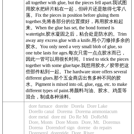
all together with glue, but the pieces fell apart.
我试图
用
胶水
把碎片粘在一起，但碎片还是散得七零八
落。
Fix the pieces in position before gluing them
together.
先将各部分的位置摆好，再用
胶水
粘起
来。
When the glue has set, the bond formed is
watertight.
胶水
凝固之后，粘合处是防水的。
Trim
away any excess glue with a knife.
用小刀修掉多余的
胶水
。
You only need a very small blob of glue, so
one tube lasts for ages.
每次只需一点点
胶水
而已，
因此一管可以用很长时间。
I tried to stick the pieces
together with some glue/tape.
我想用
胶水
／胶带把这
些部件粘到一起。
The hardware store offers several
different glues.
那个五金商店出售多种不同的
胶
水
。
Pigment is mixed into oil, glue, egg, etc. to make
different types of paint.
将颜料与油、
胶水
、鸡蛋等
混合，制成各种涂料。
dore furnace
doreite
Dorela
Dore Lake
Dorello canal
Dorema
Dorema ammoniacum
dore metal
dore mi
Do Re Mi
DoReMi
Dore, Monts
Dore Monts
Dore, Mt.
Doremus
Dorena
Dorendorf sign
dorene
do repairs
Doreperol
doreptide
Dore, River