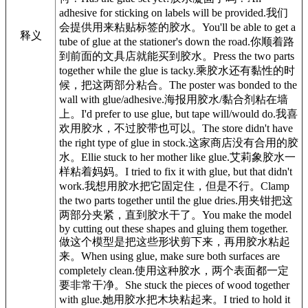
adhesive for sticking on labels will be provided.
我们
会提供用来粘贴标签的
胶水
。
You'll be able to get a
释义
tube of glue at the stationer's down the road.
你顺着路
到前面的文具店就能买到
胶水
。
Press the two parts
together while the glue is tacky.
乘
胶水
还有黏性的时
候，把这两部分粘合。
The poster was bonded to the
wall with glue/adhesive.
海报用
胶水
/黏合剂粘在墙
上。
I'd prefer to use glue, but tape will/would do.
我喜
欢用
胶水
，不过胶带也可以。
The store didn't have
the right type of glue in stock.
这家商店没有合用的
胶
水
。
Ellie stuck to her mother like glue.
艾莉象
胶水
一
样粘着妈妈。
I tried to fix it with glue, but that didn't
work.
我想用
胶水
把它固定住，但是不行。
Clamp
the two parts together until the glue dries.
用夹钳把这
两部分夹紧，直到
胶水
干了。
You make the model
by cutting out these shapes and gluing them together.
做这个模型是把这些形状剪下来，再用
胶水
粘起
来。
When using glue, make sure both surfaces are
completely clean.
使用这种
胶水
，两个表面都一定
要非常干净。
She stuck the pieces of wood together
with glue.
她用
胶水
把木块粘起来。
I tried to hold it