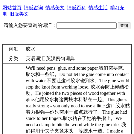
网站首页
情感咨询
情感美文
情感百科
情感生活
学习充
电
旧版美文
请输入您要查询的词汇：
词汇
胶水
分类
英语词汇 英汉例句词典
We'll need pens, glue, and some paper.
我们需要笔、
胶水
和一些纸。
Do not let the glue come into contact
with water.
不要让这种
胶水
碰到水。
The glue would
stop the knot from working loose.
胶水
会防止绳结松
动。
He joined the two pieces of wood together with
glue.
他用
胶水
将这两块木料黏在一起。
This glue's
really strong - you only need to use a little.
这种
胶水
黏
着力很强—你只需用一点点就行了。
The glue had
stuck to her fingers.
胶水
粘在了她的手指上。
We
need a clamp to bite the wood while the glue dries.
我
们得用个夹子夹紧木头，等
胶水
干透。
I made a