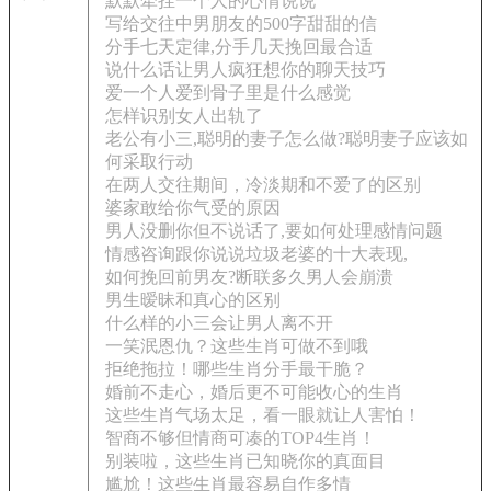
默默牵挂一个人的心情说说
写给交往中男朋友的500字甜甜的信
分手七天定律,分手几天挽回最合适
说什么话让男人疯狂想你的聊天技巧
爱一个人爱到骨子里是什么感觉
怎样识别女人出轨了
老公有小三,聪明的妻子怎么做?聪明妻子应该如
何采取行动
在两人交往期间，冷淡期和不爱了的区别
婆家敢给你气受的原因
男人没删你但不说话了,要如何处理感情问题
情感咨询跟你说说垃圾老婆的十大表现,
如何挽回前男友?断联多久男人会崩溃
男生暧昧和真心的区别
什么样的小三会让男人离不开
一笑泯恩仇？这些生肖可做不到哦
拒绝拖拉！哪些生肖分手最干脆？
婚前不走心，婚后更不可能收心的生肖
这些生肖气场太足，看一眼就让人害怕！
智商不够但情商可凑的TOP4生肖！
别装啦，这些生肖已知晓你的真面目
尴尬！这些生肖最容易自作多情