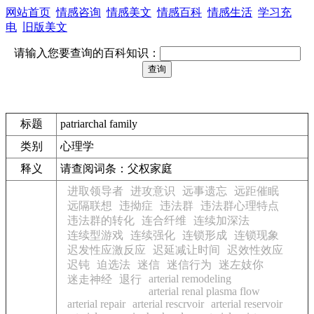
网站首页
情感咨询
情感美文
情感百科
情感生活
学习充
电
旧版美文
请输入您要查询的百科知识：
标题
patriarchal family
类别
心理学
释义
请查阅词条：父权家庭
进取领导者
进攻意识
远事遗忘
远距催眠
远隔联想
违拗症
违法群
违法群心理特点
违法群的转化
连合纤维
连续加深法
连续型游戏
连续强化
连锁形成
连锁现象
迟发性应激反应
迟延减让时间
迟效性效应
迟钝
迫选法
迷信
迷信行为
迷左妓你
arterial remodeling
迷走神经
退行
arterial renal plasma flow
arterial repair
arterial rescrvoir
arterial reservoir