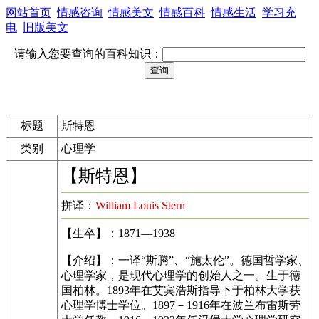
网站首页
情感咨询
情感美文
情感百科
情感生活
学习充
电
旧版美文
请输入您要查询的百科知识：
标题
斯特恩
类别
心理学
【斯特恩】
拼译：
William Louis Stern
【生卒】：1871—1938
【介绍】：一译“斯腾”、“施太伦”。德国哲学家、
心理学家，是现代心理学的创始人之一。生于德
国柏林。1893年在艾宾浩斯指导下于柏林大学获
心理学博士学位。1897－1916年在波兰布雷斯劳