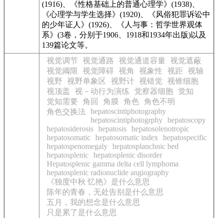
(1916)、《性格基础上的普通心理学》(1938)、
《心理学与学生选择》(1920)、《风俗犯罪诉讼中
的少年证人》(1926)、《人与事：哲学世界观体
系》(3卷，分别于1906、1918和1934年出版)以及
139篇论文等。
视觉调节
视觉通路
视觉通道容量
视觉遮蔽
视觉阈限
视觉障碍
视角
视象性
视距
视轴
视野
视野单象区
视野计
视错觉
视锥细胞
视顶盖
视－动行为演练
觉察器细胞
觉知
觉知需要
角回
角膜
角色
角色不明
hepatoscintiphotography
角色交换法
hepatoscintiphotogrphy
hepatoscopy
hepatosiderosis
hepatosis
hepatosolenotropic
hepatosomatic
hepatosomatic index
hepatospecific
hepatospenomegaly
hepatosplanchnic bed
hepatosplenic
hepatosplenic disorder
Hepatosplenic gamma delta cell lymphoma
hepatosplenic radionuclide angiography
《独度中秋 忆艳》是什么意思
陈年的青春，无处告别是什么意思
五月，我的想念是什么意思
只是累了是什么意思