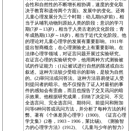
会性和自然性的不断增长相协调，速度的变化取
决于教育和遗传两个方面)、发展中的变化。还将
儿童心理发展分为三个时期：幼儿期(6岁前)，相
当于从哺乳动物到原始人类的阶段；意识的学习
期(7岁～13岁)，相当于人类古老的文化阶段；青
年成熟期(13岁～18岁)，相当于近代文化阶段。他
的理论对儿童心理学的发展有重要影响。1911年
提出智商概念，在心理测验史上有重要影响。在
法律心理学领域，对证言问题开展过实验研究。
在证言心理的实验研究中，他用两种方式测验被
试的作证能力：(1)让被试进行自然的陈述或自出
叙述。这种方法较少受暗示的影响，是较为自然
的。(2)审问法或问答法。这种方法容易使证人受
到提问者的暗示。他不仅报告了证人对最初的事
件的感知会有歪曲，而且也报告了交叉讯问的暗
示效果。他根据研究成果，归纳了决定问、不完
全选言问、完全选言问、期待问、前提问和附加
问等6种问答或讯问方法，并分析了每种方法的利
弊。著有《个体差异心理学》(1900)、《证言心理
学文集》(2卷，1903－1906，莱比锡)、《测验智
力的心理学方法》(1912)、《儿童与少年的智力》