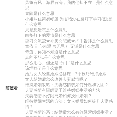
风筝有风，海豚有海，我的他却不在！是什么意
思
冒险是什么意思
小姐妹住简易帐篷 为省蜡烛在路灯下学习(图)是
什么意思
只是想遗忘是什么意思
白炽灯下的爱情是什么意思
恋习☆流萤★乖戾☆悲戚★挥手告拜是什么意思
童依旧 心未泯 言无忌 行无惮是什么意思
笨蛋，你知不知道是什么意思
真的不想..是什么意思
那么用心、但还是“分手”是什么意思
该埋葬了是什么意思
婚后女人经营婚姻必修课：3个技巧维持婚姻
女人结婚后怎么改善夫妻感情呢？
维持婚姻攻略：夫妻感情该如何升温和巩固？
随便看
夫妻感情有隔阂妻子维持婚姻生活的方法
夫妻感情不好闹离婚如何挽回婚姻？
维持婚姻生活的方法：女人婚后如何提升夫妻感
情？
夫妻感情维系：结婚后怎么有效经营婚姻生活？