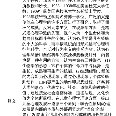
大学任教。1916－1933年任汉堡大学心理学研究
所教授和所长。1933－1938年在美国杜克大学任
教。1909年获美国克拉克大学名誉博士学位。
1928年获维顿堡学院名誉博士学位。广泛的兴趣
使他在心理学的许多方面进行了研究，取得了相
应的成就。反对元素主义，在现象学方面，是格
式塔心理学派的先驱。视个人为一个生命体和为
趋向目标而斗争的个体。认为心理学是具有经验
的个人的科学，而非按意识的旧形式描写心理特
征的科学。也反对行为主义的排斥内省，认为心
理学除借用自然科学的实验和测验统计外，内省
也是一种有用的方法。认为生命有三种形态：(1)
生物学的形态，它在个体的生命力中占优势，是
生长、成熟和再生产的机能。(2)生活经验，经验
的内容即为心理现象，通过心理现象，个体经验
到动作，由内容产生的动作即思想过程。(3)纯粹
人类的形态，代表文化、社会、道德和宗教的价
值，通过接受社会道德标准、道德法规、文化价
值为个体所获得。在儿童心理学理论方面，提出
释义
儿童心理发展应遵循三个原则：辐合性原则(心理
发展是内部的本质与外部调节之间“辐合”的结
果)、发展速度(儿童心理能力和成就的增长与其社