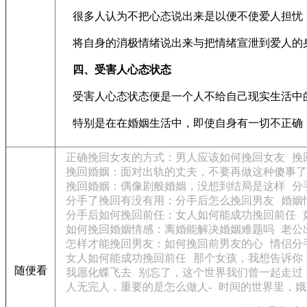
很多人认为不把心态说出来是以便不使爱人担忧，
将自身的消极情绪说出来与把情绪宣泄到爱人的身
四、受害人心态状态
受害人心态状态便是一个人不给自己现实生活中的
特别是在在婚姻生活中，即使自身有一切不正确，
正确挽回女友的方式：男人应该如何挽回女友
挽
挽回婚姻：面对出轨的丈夫，不要再做这种傻事了
挽回婚姻：偶像剧般婚姻，没想到结局是这样
分
分手了挽回有没有用：分手后怎么挽回男友
婚姻
分手后如何挽回前任：女人如何能成功挽回前任
如何挽回婚姻情感：离婚能解决婚姻难题吗
老公
怎样才能挽回男友：如何挽回前男友的心
情侣分
女人如何能成功挽回前任
那个女孩，我想告诉你
随便看
我愿化蝶飞去
别忘了，这个世界我们曾一起走过
人无完人，重要的是怎么做人-
时间的世界里，娥