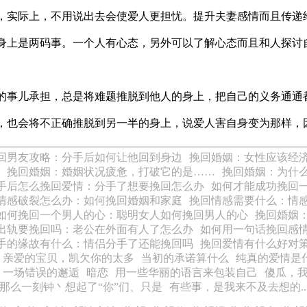
实际上，不用说出去会使爱人更担忧。提升夫妻感情而且传递
上是两码事。一个人有心态，另外可以了解心态而且和人探讨
事儿承担，总是将难题推脱到他人的身上，把自己的义务通通
也会将不正确推脱到另一半的身上，说爱人害自身变为那样，
回男友攻略：分手后如何让他回到身边
挽回婚姻：女性应该经
挽回婚姻：婚姻状况疲惫，打破它的是……
挽回婚姻：为什
手后怎么挽回爱情：分手了想要挽回怎么办
如何才能成功挽回
情感破裂怎么办：如何挽回婚姻和家庭
挽回情感需要什么：情
如何挽回一个男人的心：聪明女人如何挽回男人的心
挽回婚姻
出轨要挽回吗：老公在外面有人了怎么办
如何用一句话挽回感
手的缘故有什么：情侣分手了还能挽回吗
挽回爱情有什么好对
亲爱的宝贝，凯欠你的太多
当初的承诺算什么
纯真的爱情是
一场错误的邂逅
暗恋
用一些华丽的语言来包装自己
傻瓜，
那么一刻钟丶想起了“你”们、只是
有些事，是我来不及去想的....