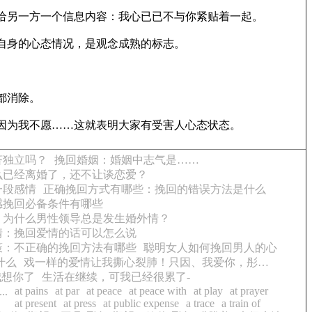
给另一方一个信息内容：我心已已不与你紧贴着一起。
自身的心态情况，是观念成熟的标志。
都消除。
因为我不愿……这就表明大家有受害人心态状态。
济独立吗？
挽回婚姻：婚姻中志气是……
么已经离婚了，还不让谈恋爱？
一段感情
正确挽回方式有哪些：挽回的错误方法是什么
感挽回必备条件有哪些
：为什么男性领导总是发生婚外情？
情：挽回爱情的话可以怎么说
策：不正确的挽回方法有哪些
聪明女人如何挽回男人的心
什么
戏一样的爱情让我撕心裂肺！只因、我爱你，彤…
我想你了
生活在继续，可我已经很累了-
at pains
at par
at peace
at peace with
at play
at prayer
.
at present
at press
at public expense
a trace
a train of