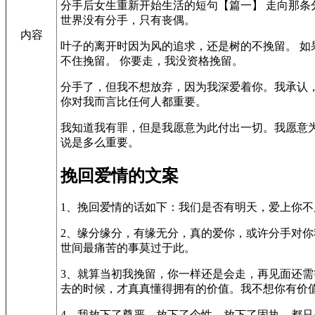
分手后女生重新开始生活的短句【篇一】 走向那条分
世界没有分手，只有丧偶。
内容
叶子的离开时因为风的追求，还是树的不挽留。 如
不住挽留。 你要走，我没资格挽留。
分手了，但我不想放弃，因为我深爱着你。我承认
你对我而言比任何人都重要。
我知道我有罪，但是我愿意为此付出一切。我愿意
说是多么重要。
挽回爱情的文案
1、挽回爱情的话如下：我们是否有明天，爱上你
2、缘分缘分，有缘无分，真的爱你，或许分手对
世间最痛苦的事莫过于此。
3、就算当初我挽留，你一样还是会走，再见面还需
去的时候，才真真懂得拥有的价值。我不想你有价
4、我放下了尊严，放下了个性，放下了固执，都