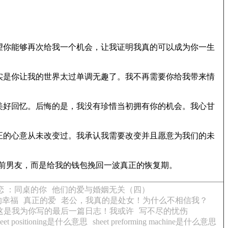
望你能够再次给我一个机会，让我证明我真的可以成为你一生
实是你让我的世界太过单调无趣了。我不再需要你给我带来情
美好回忆。后悔的是，我没有珍惜当初拥有你的机会。我心甘
正的心意从未改变过。我承认我需要改变并且愿意为我们的未
是挽回前男友，而是给我的钱包挽回一波真正的恢复期。
恋 ：同桌的你
他们的爱与婚姻无关（四）
的幸福
真正的爱
老公，我真的是处女！为什么不相信我？
这是我为你写的最后一篇日志！我或许
写不尽的忧伤
heet positioning是什么意思
sheet preforming machine是什么意思