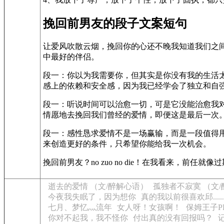
挽回前男友的段子文案短句
让爱风吹散云烟，挽回你的心还不晚我知道我们之
中最好的伴侣。
段一：你以为我需要你，但其实是你没有我的生活
感上的依赖和安全感，因为我已经学会了独立和自
段一：听说时间可以治愈一切，可是它没能治愈我
情愿地去挽回我们曾经的爱情，即便这是最后一次
段一：感性恳求爱情不是一场赢输，而是一段值得
来创造更好的条件，只希望你能给我一次机会。
挽回前男友？no zuo no die！在我看来，
逝去的爱情 （文/醉解心语）
孤独者不寂寞 （文
今夜我失眠了，因为想你
真的我以前很喜欢邱......
七月、梦忆灬流年
女人呀！女孩啊！
保姆王子P
你对不起我，我不怪你
付出真的没有回报吗？