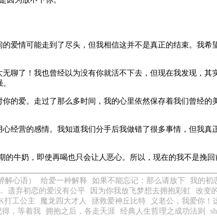
间的爱情可能走到了尽头，但我相信这并不是真正的结束。我希
太无聊了！我也曾经以为没有你就活不下去，但现在我发现，其
强。
对你的爱。走过了那么多时间，我的心里依然保存着我们曾经的
。
用心经营的感情。我知道我们分手后我做错了很多事情，但我真
前任就像过期的牛奶，即使再喝也只会让人恶心。所以，现在的我不
/醉解心语）
给爱一种解释
如果不能忘记：那么请放下
我的初
.
遗弃初恋的爱没有公平
因为你我放飞梦想去拥抱彩虹
改变
K打工公主
魔龙四大才人
拯救爱神丘比特
义老公，我爱你！
记得，等着我
拥抱之后，各走天涯
经典人生哲理之成功法则
s