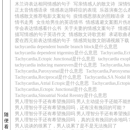
木兰诗表达相同情感的句子
写亲情感人的散文诗
深情
正太音情感语录
情感表达障碍症的表现
乐器演奏怎么
情感散文推荐电影文案短句
疫情感恩朋友的照顾语录
情书走秀
女生给男生的英语情书
情感逃避文案图片伤
学会表达情感看什么书
关于夫妻的情感文案句子
情感
描写情感的句子英语作文
情感散文诗歌赏析
承诺歌曲
爱在西元前表达情感的句子
情感简短散文朗诵视频下载
tachycardia dependent bundle branch block是什么意思
tachycardia dependent trigeminy是什么意思
Tachycardia,
Tachycardia,Ectopic Junctional是什么意思
tachycardia e
tachycardia inducing maneuvers是什么意思
Tachycardia,J
Tachycardia,Paroxysmal是什么意思
Tachycardia,Paroxy
Tachycardia,Reciprocal是什么意思
Tachycardia,SA Noda
Tachycardias,Atrial Ectopic是什么意思
Tachycardias,Ect
Tachycardias,Ectopic Junctional是什么意思
Tachycardia,Sinoatrial Nodal Reentry是什么意思
男人理智分手还有希望挽回吗 男人主动提分手还能不能
男人理智分手还有希望挽回吗，还有没有挽回的可能？
男人理智分手还有希望挽回吗 男人理智分手还有希望挽
随
男人理智分手还有希望挽回吗 ，真的没有挽回的余地吗
便
男人说谈的很累了，男人说累了是不是无法挽回了
看