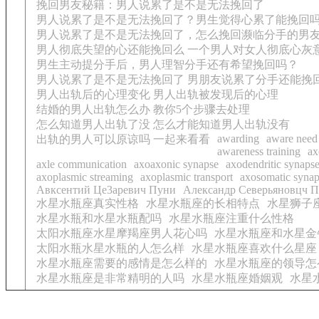
挽回男友秘籍：男人说累了是不是无法挽回了
男人说累了是不是无法挽回了？男生觉得心累了能挽回
男人说累了是不是无法挽回了，怎么挽回濒临分手的男
男人彻底失望的心还能挽回么 一个男人对女人彻底心灰
男生主动提分手后，男人理智分手还有希望挽回吗？
男人说累了是不是无法挽回了 男朋友说累了分手还能挽
男人出轨后的心理变化 男人出轨被发现后的心理
结婚的男人出轨怎么办 教你5个步骤去处理
怎么知道男人出轨了没 怎么才能知道男人出轨没有
awarding
aware need
出轨的男人可以原谅吗 一起来看看
awareness training
ax
axle communication
axoaxonic synapse
axodendritic synaps
axoplasmic streaming
axoplasmic transport
axosomatic syna
Aвксeнтий Цe3apeвич Пyни
Aлeксaндp Сeвepьянoвцч 
水星水瓶座真实性格
水星水瓶座的长相特点
水星狮子
水星水瓶和水星水瓶配吗
水星水瓶座注重什么性格
太阳水瓶座水星摩羯座男人花心吗
水星水瓶座和水星金
太阳水瓶水星水瓶的人怎么样
水星水瓶座喜欢什么星座
水星水瓶座需要的感情是怎么样的
水星水瓶座的领导怎
水星水瓶座是非常精明的人吗
水星水瓶座婚姻观
水星