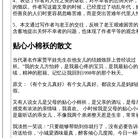
4、表达了作者对人性之美的讴歌，对不幸者的悲悯关怀
的慨叹。作者写这篇文章的时候，已经度过了动乱年代，
些善良的人们时更容易忽略苦难，而是突出苦难年代里人
5、本文通过写作者与老王的交往，反映了老王艰难困苦
含蓄地提出关怀不幸者的问题，也体现了作者平等的观念
贴心小棉袄的散文
当代著名作家贾平娃先生在他女儿的结婚致辞上曾经说过
袄。”我的女儿方怡婷，是我最心疼的宝贝，是我最贴心
续，精神的慰籍。记忆让我回到1998年的那个秋天。
原文：《有个女儿真好》有个女儿真好。都说女儿是妈妈
假。
又有人说女儿是父母的贴心小棉袄，是父亲的酒坛，是母
感觉有浓浓的亲情味，我喜欢。 小时候我是父母的贴心
是最听话的乖女儿，不像我两个弟弟整天惹是生非，常常
我淡然一笑说：“只要能够帮助到你就行了，没有必要告
诗送给你，‘小城梁酒味最真，醉客倾心几度闻。今日一