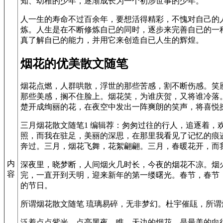
知、幼稚的少年，逐渐成长为一个初涉世事的少年。
人一生的寿命不过百余年，要想活得精彩，不愧对自己的
炼。人生是在不断修炼自已的同时，逐步来完善自已的一
真了解自已的能力，并用它来创造自已人生的辉煌。
烟花的优美散文随笔
烟花点燃，人群哄散，浮世的那些苦感，割不断伤感。笑
那些美感，搁不住脸上。烟花笑，为谁庆贺，又将谁冷落
楚开成绚丽的花，在夜空中发出一阵爽朗的笑声，将喜悦
三月烟花散文随笔1 编辑荐：匆匆过往的行人，追逐着，
照，而我在驻足，美丽的深思，在那里我看见了记忆的痕
奔过。三月，烟花飞舞，花絮翩翩。三月，春暖花开，而
内
深夜里，晓梦断，人间烟火几时长，今夜的烟花不凉。烟
容
完，一直开到天明，迎来新年的第一缕曙光。春节，春节
的节日。
所谓烟花散文随笔 琉璃易碎，无非梦幻。杜宇催瓺，所谓
泛着点点紫光，点亮黑夜，瞧，天边的烟花，是最美的向