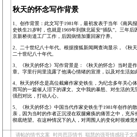
秋天的怀念写作背景
1、创作背景：此文写于1981年，最初发表于当年《南风
史铁生21岁时，也就是1969年到陕北延安“插队”。三年
京新桥街道工厂工作，后因病情加重回家疗养。
2、二十世纪八十年代。根据搜狐新闻网查询显示，《秋天的
二十世纪八十年代。
3、《秋天的怀念》写作背景是：《秋天的怀念》当时是
章。字里行间里流露了他满心情绪的宣泄，以及对生活如
4、秋天的怀念是高位截瘫作家史铁生，为纪念多年关心
而写的一篇催人泪下的课文。文中我的暴怒、对生活的无
强烈对比，打动人心。
5、《秋天的怀念》中国当代作家史铁生于1981年创作的
亲，因为当时的作者正沉浸在双腿瘫痪的痛苦之中，充斥
彻底绝望。在这种情况下的人，对周围人的变化时很难觉
请帖的情书文案
时尚芭莎情书
聪慧的强哥情感段子文