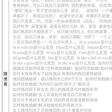
梦里有梦
现在,一切的打击,我都会忍耐
来生丶不分手
爸爸妈妈，可以让我自己选择吗
我想要的幸福、仅此而已.
"傻瓜"我会一辈子把你放在心里
曾经。。的曾经
一个
承载不了，那就沉沦吧！
欲望中的天真
哥裸的不是婚
我们不是富二代，但富一代会由我创造（励志）
忧伤的
花样年华
寂寞如香
寂寞在唱什么歌
伤，逆流
谢谢你
我们熟系到不能熟系了，却只能当陌生人
你们的故事，
生活、由自己体会，色彩、由自己调配
习惯了｀一个人
一首父亲的赞歌＝》什么才叫男人…
fit in window是
fit in with sth是什么意思
Fitios是什么意思
fitipaldi是
fit joint是什么意思
fit key是什么意思
Fitler是什么意思
f
fitl gene是什么意思
fitly是什么意思
fit like a ball of
fit like a glove是什么意思
fit like wax是什么意思
如何经
婚姻生活如同坟墓?怎样挽救婚姻?
如何经营婚姻?如何
随
前任女友有男友了如何挽回 有期待的挽回爱情秘籍
便
挽回婚姻秘籍：成功挽回老公的6个方法
如何经营婚姻
看
如何经营婚姻?为何你们如同“陌生人”般生活
如何挽回双子座女生 用心的挽留语句对她很有用
如何经营婚姻?女人应该如何展现自己的魅力?
提出分手挽回女友的话 我始终是你最溫暖的海港
怎样挽救婚姻?解决婚姻危机的有效方法
女人移情别恋了还能挽回吗 这5个要素对你说