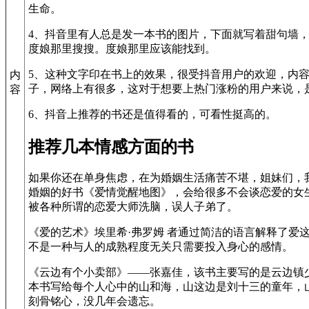
生命。
4、抖音里有人总是发一本书的图片，下面就写着甜句墙
度娘那里搜搜。度娘那里应该能找到。
5、这种文字印在书上的效果，很受抖音用户的欢迎，内
内
子，网络上有很多，这对于想要上热门涨粉的用户来说，
容
6、抖音上推荐的书还是值得看的，可看性挺高的。
推荐几本情感方面的书
如果你还在单身焦虑，在为婚姻生活痛苦不堪，姐妹们，
婚姻的好书《爱情觉醒地图》，会给很多不会谈恋爱的女
被各种所谓的恋爱大师洗脑，误人子弟了。
《爱的艺术》埃里希·弗罗姆 者通过简洁的语言解释了爱
不是一种与人的成熟程度无关只需要投入身心的感情。
《云边有个小卖部》——张嘉佳，该书主要写的是云边镇
本书写给每个人心中的山和海，山这边是刘十三的童年，
刻骨铭心，没几年会遗忘。