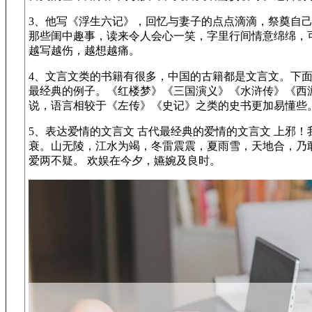
3、他写《浮生六记》，回忆与妻子的点点滴滴，祭奠自
那些闺中趣事，读来令人会心一笑，字里行间情意绵绵，
越写越伤，越想越痛。
4、文言文类的书籍有很多，中国的古籍都是文言文。下
最经典的例子。《红楼梦》《三国演义》《水浒传》《西
说，语言相较于《左传》《史记》之类的史书更加易懂些
5、表达爱情的文言文 古代最经典的爱情的文言文 上邪
衰。山无陵，江水为竭，冬雷震震，夏雨雪，天地合，乃
爱两不疑。 欢娱在今夕，嬿婉及良时。