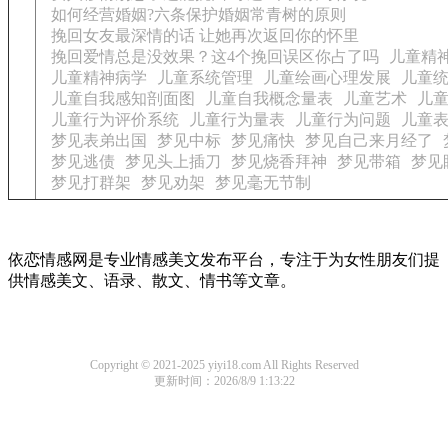
如何经营婚姻?六条保护婚姻常青树的原则
挽回女友最深情的话 让她再次返回你的怀里
挽回爱情总是没效果？这4个挽回误区你占了吗
儿童精
儿童精神病学
儿童系统管理
儿童绘画心理发展
儿童
儿童自我感知剖面图
儿童自我概念量表
儿童艺术
儿
儿童行为评价系统
儿童行为量表
儿童行为问题
儿童
梦见表弟出国
梦见中标
梦见痛快
梦见自己来月经了
梦见逃债
梦见头上插刀
梦见烧香拜神
梦见带箱
梦见
梦见打群架
梦见劝架
梦见毫无节制
依恋情感网是专业情感美文发布平台，专注于为女性朋友们提
供情感美文、语录、散文、情书等文章。
Copyright © 2021-2025 yiyi18.com All Rights Reserved
更新时间：2026/8/9 1:13:22