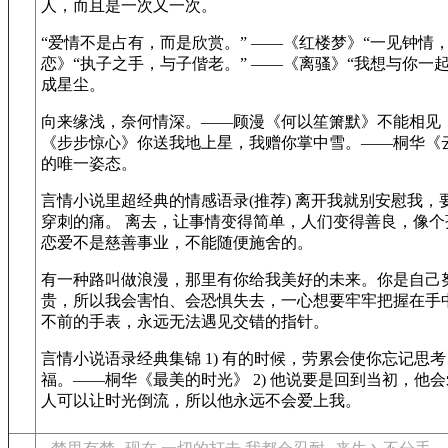
人，而且是一次又一次。
“爱情不是占有，而是欣赏。” ——《红楼梦》“一见钟情
恋》“执子之手，与子偕老。” ——《离骚》“我想与你一
成星尘。
向来缘浅，奈何情深。——顾漫《何以笙箫默》不能相见
《步步惊心》你送我地上星，我赠你掌中雪。——桐华《
的唯一姿态。
言情小说里超经典的情感语录(推荐) 离开我就别安慰我
穿刺的痛。 离去，让事情变得简单，人们变得善良，像
恋爱不是慈善事业，不能随便施舍的。
有一种路叫做浪漫，那里有你给我美好的未来。你是自己
贵，所以我会害怕、会恐惧失去，一心想要牢牢把握在手
不前的手表，永远无法遇见交错的指针。
言情小说语录经典集锦 1) 有的时候，劳累会使你忘记思
福。——桐华《最美的时光》 2) 他说要是回到当初，他
人可以让时光倒流，所以他永远不会爱上我。