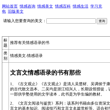
网站首页
情感咨询
情感美文
情感百科
情感生活
学习充
电
旧版美文
请输入您要查询的美文：
标
推荐有关情感语录的书
题
类
情感美文-情感语录
别
文言文情感语录的书有那些
1、《古文观止》《古文观止》是清人吴楚材、吴调侯于康熙
的古代散文选本。二吴均是浙江绍兴人，长期设馆授徒，
一部供学塾使用的文学读本，此书是为学生编的教材。
2、《文言文阅读与鉴赏》系列：该系列书籍由多位资深
言文的基本知识、阅读技巧和文言文名篇赏析等。适合初