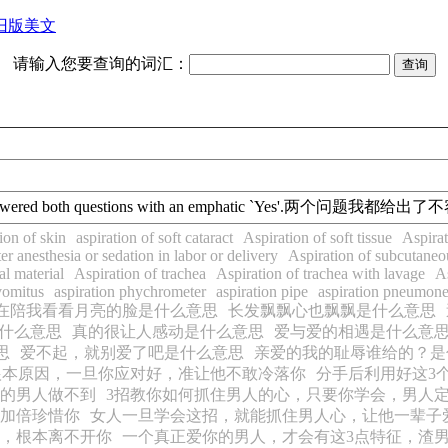
旧版美文
请输入您要查询的词汇：
swered both questions with an emphatic `Yes'.
两个问题我都给出了不
ion of skin
aspiration of soft cataract
Aspiration of soft tissue
Aspirat
er anesthesia or sedation in labor or delivery
Aspiration of subcutaneou
al material
Aspiration of trachea
Aspiration of trachea with lavage
As
vomitus
aspiration phychrometer
aspiration pipe
aspiration pneumon
在陪我看看月亮的脸是什么意思
长发飘飘心也飘飘是什么意思
什么意思
真的很让人感动是什么意思
爱与爱的相遇是什么意
思
爱不起，就别爱了吧是什么意思
亲爱的我的耻辱谁给的？是
根本原因，一旦你应对好，准让他不敢冷落你
分手后利用好这3
的男人做不到
3招教你如何抓住男人的心，只要你学会，男人
加倍珍惜你
女人一旦学会这招，就能抓住男人心，让他一辈子
，根本离不开你
一个真正爱你的男人，才会有这3点特征，渣男