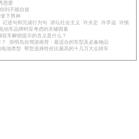
秀恩爱
爱你到不能自拔
钟拿下男神
记述句和完成行为句
讲坛社会主义
许夫定
许孚远
许慎
电动车品牌时应考虑的关键因素
猫驻车解锁提示的含义是什么？
车？
崇明岛自驾游推荐：最适合的车型及必备物品
的电池类型
帮您选择性价比最高的十几万大众轿车