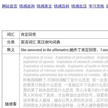
网站首页
情感咨询
情感美文
情感百科
情感生活
学习充电
词汇
肯定回答
分类
英语词汇 英汉例句词典
释义
She answered in the affirmative.
她作了
肯定回答
。
I an
Aspiration of ovary
Aspiration of pericardium
Aspirat
aspiration of sputum
Aspiration of stomach contents aft
Aspiration of tendon sheath
Aspiration of tooth or dent
Aspiration of vitreous with replacement
Aspiration of 
Aspiration pneumonia due to inhalation of vomitus
请
昨晚我喝醉了,可我却清醒了是什么意思
第一次是
想要养只狗是什么意思
一直都忘不了你是什么意
爱的累了就休息吧是什么意思
男人冷暴力的3个
男人对你动了真情，才会释放出这些信号，假爱你
这些事女人越做，越会让男人害怕失去你，忍不住
随便看
高情商女人吵架后都会这样做，让男人越吵越爱你