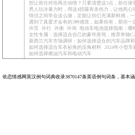
想让前任对你再次动情？只要清楚这3点，前任保
男人玩冷暴力时，用这4招最有杀伤力，让他死心
情侣之间学会这么做，定能让你们充满新鲜感，一
遇到了真爱才会有的3种感觉，如果你有，那你一
许茨
许行
许衡
许询
电动车电池选择指南：哪
女性专属：选择适合自己的豪华座驾，推荐奔驰C2
新西兰汽车市场调研：如何选择适合的汽车品牌和
如何选择适合车衣衫角的压角材料
2024年小
如何选择燃油汽车和电动汽车
依恋情感网英汉例句词典收录3870147条英语例句词条，基