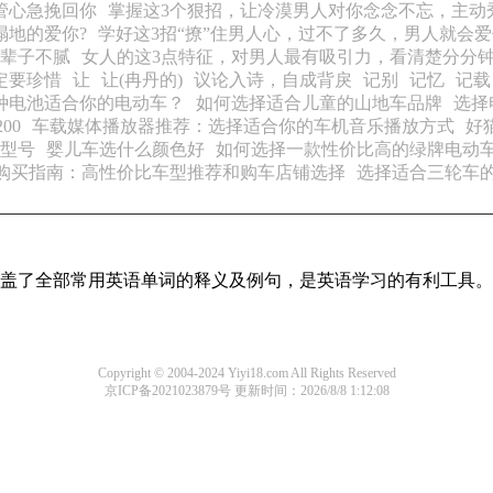
管心急挽回你
掌握这3个狠招，让冷漠男人对你念念不忘，主动
塌地的爱你?
学好这3招“撩”住男人心，过不了多久，男人就会
辈子不腻
女人的这3点特征，对男人最有吸引力，看清楚分分
定要珍惜
让
让(冉丹的)
议论入诗，自成背戾
记别
记忆
记载
种电池适合你的电动车？
如何选择适合儿童的山地车品牌
选择
00
车载媒体播放器推荐：选择适合你的车机音乐播放方式
好
型号
婴儿车选什么颜色好
如何选择一款性价比高的绿牌电动
型车购买指南：高性价比车型推荐和购车店铺选择
选择适合三轮车
本涵盖了全部常用英语单词的释义及例句，是英语学习的有利工具。
Copyright © 2004-2024 Yiyi18.com All Rights Reserved
京ICP备2021023879号
更新时间：2026/8/8 1:12:08