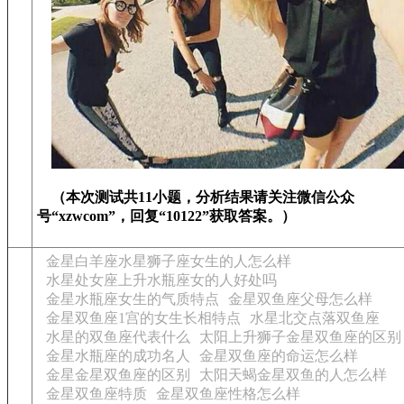
（本次测试共11小题，分析结果请关注微信公众
号“
xzwcom
”，回复“
1012
2
”获取答案。）
金星白羊座水星狮子座女生的人怎么样
水星处女座上升水瓶座女的人好处吗
金星水瓶座女生的气质特点
金星双鱼座父母怎么样
金星双鱼座1宫的女生长相特点
水星北交点落双鱼座
水星的双鱼座代表什么
太阳上升狮子金星双鱼座的区别
金星水瓶座的成功名人
金星双鱼座的命运怎么样
金星金星双鱼座的区别
太阳天蝎金星双鱼的人怎么样
金星双鱼座特质
金星双鱼座性格怎么样