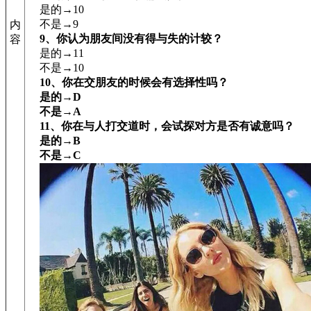
是的→10
不是→9
内
9、你认为朋友间没有得与失的计较？
容
是的→11
不是→10
10、你在交朋友的时候会有选择性吗？
是的→D
不是→A
11、你在与人打交道时，会试探对方是否有诚意吗？
是的→B
不是→C