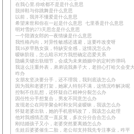
在我心里.你啥都不是是什么意思
脱掉鞋与你跳舞是什么意思
以前，我并不懂爱是什么意思
希望来世和你在一起是什么意思
七里香是什么意思
明对雪的273天思念是什么意思
一个陪酒女郎的一夜情缘是什么意思
我性格内向，对异性敏感还逃避，这要咋改变呀
我16岁早熟女孩，特缺安全感，这情况怎么办
暧昧阶段，怎么暗示对方我想确定恋爱关系
隐瞒关键出轨细节，会成为未来婚姻中的定时炸弹吗
我这么注重外表，弟弟说我鼻子大，老担心打哈欠会变
咋办
女朋友坚决要分手，还不理我，我到底该怎么办
因为我和老婆打架，她家人特别不满，这情况咋解决呢
控制不住乱想，还怀疑自己精神分裂怎么办
因任性分手想复合，男友不同意怎么办
发现老公在同学聚会时和女同桌暧昧，我该怎么办
怀疑老婆出轨，她的手机密码改了，我该怎么处理
他对我感情态度一直反复，多次分分合合怎么办
刚结婚孩子又小，老婆突然要离婚怎么办
生娃后婆婆催生二胎，老公却支持我先专注事业，咋平