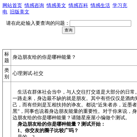
网站首页
情感咨询
情感美文
情感百科
情感生活
学习充
电
旧版美文
请在此处输入要查询的问题：
标
身边朋友给的你是哪种能量？
题
类
心理测试-社交
别
生活在群体社会当中，与人交往打交道是大部分的日常
一路走来，身边最不缺的就是朋友。其中有些仅仅是酒肉
己，而有些则是互相扶持的诤友。都说“近朱者赤，近墨者
黑”，同事也说着身边朋友能量的重要性。对于你来说，身
边朋友给的你是哪种能量？请随星座屋小编做个测试。
身边朋友给的你是哪种能量？测试开始：
1、你交友的圈子比较广吗？
是的→2