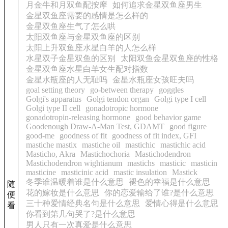
月金牛和月双鱼配按摩
如何追求金星双鱼座男生
金星双鱼座需要的感情是怎么样的
金星双鱼座生气了怎么哄
太阳双鱼座与金星双鱼座的区别
太阳上升双鱼座水星白羊的人怎么样
水星双子金星双鱼的区别
太阳双鱼金星双鱼座的性格
金星双鱼座水星白羊女生配对指数
金星水瓶座的人无耻吗
金星水瓶座女孩旺夫吗
goal setting theory
go-between therapy
goggles
Golgi's apparatus
Golgi tendon organ
Golgi type I cell
Golgi type II cell
gonadotropic hormone
gonadotropin-releasing hormone
good behavior game
Goodenough Draw-A-Man Test, GDAMT
good figure
good-me
goodness of fit
goodness of fit index, GFI
mastiche mastix
mastiche oil
mastichic
mastichic acid
Masticho, Akra
Mastichochoria
Mastichodendron
Mastichodendron wightianum
mastichs
masticic
masticin
masticine
masticinic acid
mastic insulation
Mastick
冬季谁温暖着谁是什么意思
褪色的幸福是什么意思
随
花的嫁妆是什么意思
你的恋爱输给了谁?是什么意思
便
三十种爱情经典名句是什么意思
爱情心得是什么意思
看
你看到第几句哭了?是什么意思
男人只有一次真爱是什么意思