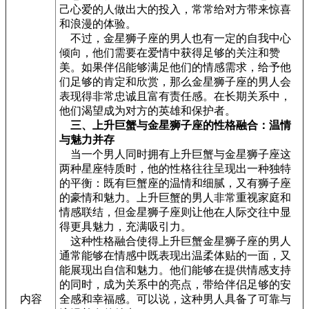
己心爱的人做出大的投入，常常给对方带来惊喜
和浪漫的体验。
不过，金星狮子座的男人也有一定的自我中心
倾向，他们需要在爱情中获得足够的关注和赞
美。如果伴侣能够满足他们的情感需求，给予他
们足够的肯定和欣赏，那么金星狮子座的男人会
表现得非常忠诚且富有责任感。在长期关系中，
他们渴望成为对方的英雄和保护者。
三、上升巨蟹与金星狮子座的性格融合：温情
与魅力并存
当一个男人同时拥有上升巨蟹与金星狮子座这
两种星座特质时，他的性格往往呈现出一种独特
的平衡：既有巨蟹座的温情和细腻，又有狮子座
的豪情和魅力。上升巨蟹的男人非常重视家庭和
情感联结，但金星狮子座则让他在人际交往中显
得更具魅力，充满吸引力。
这种性格融合使得上升巨蟹金星狮子座的男人
通常能够在情感中既表现出温柔体贴的一面，又
能展现出自信和魅力。他们能够在提供情感支持
的同时，成为关系中的亮点，带给伴侣足够的安
内容
全感和幸福感。可以说，这种男人具备了可靠与