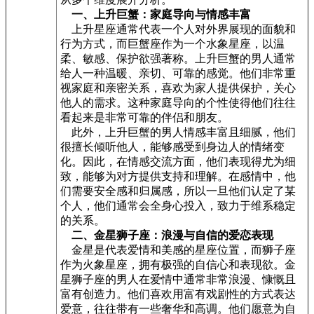
一、上升巨蟹：家庭导向与情感丰富
上升星座通常代表一个人对外界展现的面貌和
行为方式，而巨蟹座作为一个水象星座，以温
柔、敏感、保护欲强著称。上升巨蟹的男人通常
给人一种温暖、亲切、可靠的感觉。他们非常重
视家庭和亲密关系，喜欢为家人提供保护，关心
他人的需求。这种家庭导向的个性使得他们往往
看起来是非常可靠的伴侣和朋友。
此外，上升巨蟹的男人情感丰富且细腻，他们
很擅长倾听他人，能够感受到身边人的情绪变
化。因此，在情感交流方面，他们表现得尤为细
致，能够为对方提供支持和理解。在感情中，他
们需要安全感和归属感，所以一旦他们认定了某
个人，他们通常会全身心投入，致力于维系稳定
的关系。
二、金星狮子座：浪漫与自信的爱恋表现
金星是代表爱情和美感的星座位置，而狮子座
作为火象星座，拥有极强的自信心和表现欲。金
星狮子座的男人在爱情中通常非常浪漫、慷慨且
富有创造力。他们喜欢用富有戏剧性的方式表达
爱意，往往带有一些奢华和高调。他们愿意为自