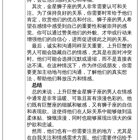
其次，金星狮子座的男人非常需要认可和关
注。为了保持良好的关系，你需要时常给予他们
肯定，欣赏他们的优点和付出。狮子座的男人希
望在感情中感受到自己的重要性和被崇拜的感
觉。你可以通过赞美他们的外貌、才华或行动来
增强他们的自信心，进而促进彼此之间的关系。
最后，诚实和沟通同样至关重要。上升巨蟹的
男人可能会隐藏自己的情感，尤其是在面对冲突
时。他们可能会选择沉默或退缩，而不是直接表
达不满。在这种情况下，作为伴侣或朋友，你需
要更加主动地与他们沟通，了解他们的真实想
法，帮助他们释放压力和情感。
总结
总的来说，上升巨蟹金星狮子座的男人在情感
中通常是非常温暖、可靠且富有浪漫色彩的。他
们既有巨蟹座的细腻和敏感，又有狮子座的自信
和表现欲。这使得他们在人际关系中能够做到温
柔体贴、慷慨浪漫，同时也能够展现出强大的保
护欲和忠诚。
然而，他们也有一些需要注意的地方，尤其是
在自我关注和情感需求方面。他们需要伴侣给予