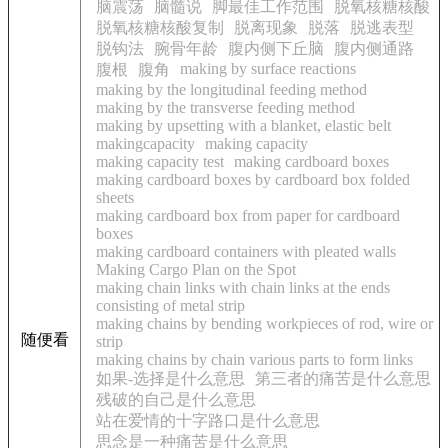
脑震荡
脑髓说
脚最佳工作范围
脱氧核糖核酸
脱氧核糖核酸复制
脱离现象
脱落
脱逃表型
脱钩法
腕骨年龄
腹内侧下丘脑
腹内侧通路
making by surface reactions
腹根
腹角
making by the longitudinal feeding method
making by the transverse feeding method
making by upsetting with a blanket, elastic belt
makingcapacity
making capacity
making capacity test
making cardboard boxes
making cardboard boxes by cardboard box folded
sheets
making cardboard box from paper for cardboard
boxes
making cardboard containers with pleated walls
Making Cargo Plan on the Spot
making chain links with chain links at the ends
consisting of metal strip
making chains by bending workpieces of rod, wire or
随便看
strip
making chains by chain various parts to form links
如果-选择是什么意思
第三者的痛苦是什么意思
残破的自己是什么意思
站在爱情的十字路口是什么意思
思念是一种痛苦是什么意思