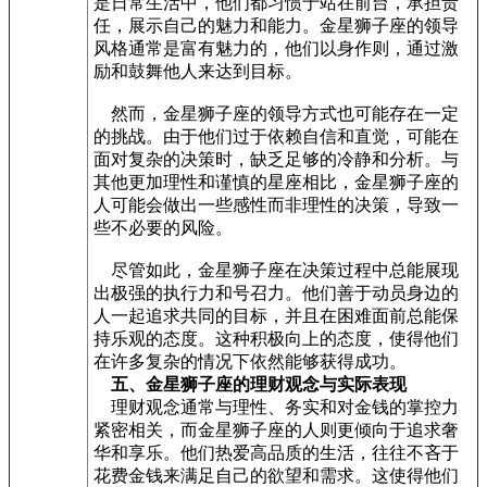
是日常生活中，他们都习惯于站在前台，承担责
任，展示自己的魅力和能力。金星狮子座的领导
风格通常是富有魅力的，他们以身作则，通过激
励和鼓舞他人来达到目标。
然而，金星狮子座的领导方式也可能存在一定
的挑战。由于他们过于依赖自信和直觉，可能在
面对复杂的决策时，缺乏足够的冷静和分析。与
其他更加理性和谨慎的星座相比，金星狮子座的
人可能会做出一些感性而非理性的决策，导致一
些不必要的风险。
尽管如此，金星狮子座在决策过程中总能展现
出极强的执行力和号召力。他们善于动员身边的
人一起追求共同的目标，并且在困难面前总能保
持乐观的态度。这种积极向上的态度，使得他们
在许多复杂的情况下依然能够获得成功。
五、金星狮子座的理财观念与实际表现
理财观念通常与理性、务实和对金钱的掌控力
紧密相关，而金星狮子座的人则更倾向于追求奢
华和享乐。他们热爱高品质的生活，往往不吝于
花费金钱来满足自己的欲望和需求。这使得他们