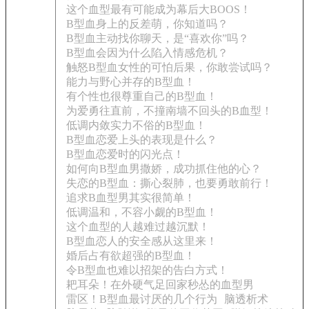
这个血型最有可能成为幕后大BOOS！
B型血身上的反差萌，你知道吗？
B型血主动找你聊天，是“喜欢你”吗？
B型血会因为什么陷入情感危机？
触怒B型血女性的可怕后果，你敢尝试吗？
能力与野心并存的B型血！
有个性也很尊重自己的B型血！
为爱勇往直前，不撞南墙不回头的B血型！
低调内敛实力不俗的B型血！
B型血恋爱上头的表现是什么？
B型血恋爱时的闪光点！
如何向B型血男撒娇，成功抓住他的心？
失恋的B型血：撕心裂肺，也要勇敢前行！
追求B血型男其实很简单！
低调温和，不容小觑的B型血！
这个血型的人越难过越沉默！
B型血恋人的安全感从这里来！
婚后占有欲超强的B型血！
令B型血也难以招架的告白方式！
耙耳朵！在外硬气足回家秒怂的血型男
雷区！B型血最讨厌的几个行为
脑透析术