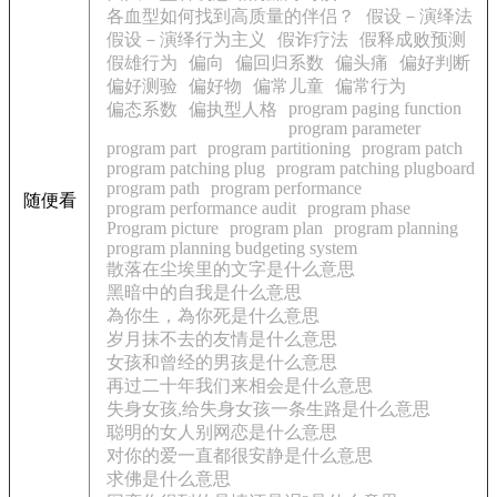
各血型如何找到高质量的伴侣？
假设－演绎法
假设－演绎行为主义
假诈疗法
假释成败预测
假雄行为
偏向
偏回归系数
偏头痛
偏好判断
偏好测验
偏好物
偏常儿童
偏常行为
program paging function
偏态系数
偏执型人格
program parameter
program part
program partitioning
program patch
program patching plug
program patching plugboard
program path
program performance
随便看
program performance audit
program phase
Program picture
program plan
program planning
program planning budgeting system
散落在尘埃里的文字是什么意思
黑暗中的自我是什么意思
為你生，為你死是什么意思
岁月抹不去的友情是什么意思
女孩和曾经的男孩是什么意思
再过二十年我们来相会是什么意思
失身女孩,给失身女孩一条生路是什么意思
聪明的女人别网恋是什么意思
对你的爱一直都很安静是什么意思
求佛是什么意思