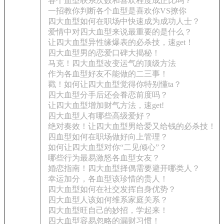
各个血型联系次数和喜欢程度成正比吗？
一招教你判断各个血型是喜欢你VS撩你
四大血型如何在职场中快速成为成功人士？
爱情中对四大血型来说最重要的是什么？
让四大血型异性缘爆表的必杀技，速get！
四大血型男的恋爱口碑大揭秘！
马克！四大血型改变运气的顶级方法
作为各血型好友不能做的二三事！
戳！如何让四大血型觉得你特别懂ta？
四大血型分手后还会眷恋前度吗？
让四大血型增加财气方法，速get!
四大血型人有哪些高级爱好？
绝对奏效！让四大血型男给爱又给钱的必杀技！
四血型如何在职场做好向上管理？
如何让四大血型对你“二见倾心”？
哪些行为最易激怒各血型女友？
婚恋指南！四大血型择偶需要避开哪类人？
幸运加分，各血型该珍惜的贵人！
四大血型如何在社交发挥自身优势？
四大血型人该如何维系家庭关系？
四大血型旺自己的妙招，学起来！
四大血型容易忽略的漏财习惯！