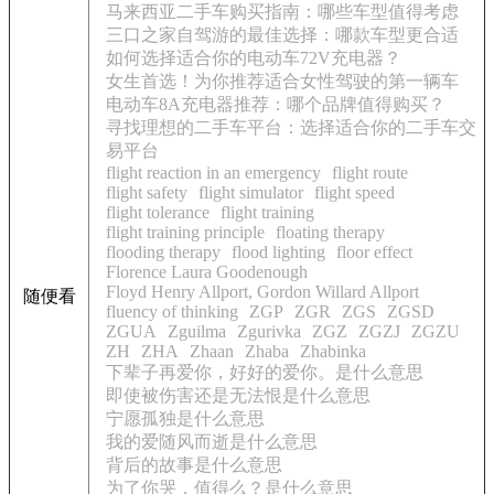
马来西亚二手车购买指南：哪些车型值得考虑
三口之家自驾游的最佳选择：哪款车型更合适
如何选择适合你的电动车72V充电器？
女生首选！为你推荐适合女性驾驶的第一辆车
电动车8A充电器推荐：哪个品牌值得购买？
寻找理想的二手车平台：选择适合你的二手车交
易平台
flight reaction in an emergency
flight route
flight safety
flight simulator
flight speed
flight tolerance
flight training
flight training principle
floating therapy
flooding therapy
flood lighting
floor effect
Florence Laura Goodenough
Floyd Henry Allport, Gordon Willard Allport
随便看
fluency of thinking
ZGP
ZGR
ZGS
ZGSD
ZGUA
Zguilma
Zgurivka
ZGZ
ZGZJ
ZGZU
ZH
ZHA
Zhaan
Zhaba
Zhabinka
下辈子再爱你，好好的爱你。是什么意思
即使被伤害还是无法恨是什么意思
宁愿孤独是什么意思
我的爱随风而逝是什么意思
背后的故事是什么意思
为了你哭，值得么？是什么意思