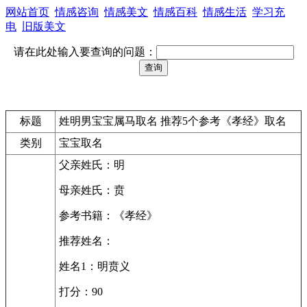
网站首页
情感咨询
情感美文
情感百科
情感生活
学习充
电
旧版美文
请在此处输入要查询的问题：
标题
姓明男宝宝属马取名 推荐5个参考《孝经》取名
类别
宝宝取名
父亲姓氏：明
母亲姓氏：贲
参考书籍：《孝经》
推荐姓名：
姓名1：明贲义
打分：90