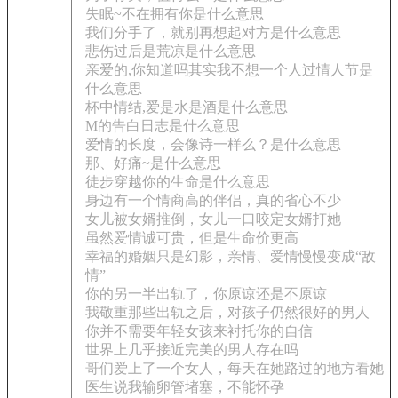
失眠~不在拥有你是什么意思
我们分手了，就别再想起对方是什么意思
悲伤过后是荒凉是什么意思
亲爱的,你知道吗其实我不想一个人过情人节是
什么意思
杯中情结,爱是水是酒是什么意思
M的告白日志是什么意思
爱情的长度，会像诗一样么？是什么意思
那、好痛~是什么意思
徒步穿越你的生命是什么意思
身边有一个情商高的伴侣，真的省心不少
女儿被女婿推倒，女儿一口咬定女婿打她
虽然爱情诚可贵，但是生命价更高
幸福的婚姻只是幻影，亲情、爱情慢慢变成“敌
情”
你的另一半出轨了，你原谅还是不原谅
我敬重那些出轨之后，对孩子仍然很好的男人
你并不需要年轻女孩来衬托你的自信
世界上几乎接近完美的男人存在吗
哥们爱上了一个女人，每天在她路过的地方看她
医生说我输卵管堵塞，不能怀孕