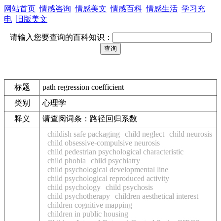
网站首页
情感咨询
情感美文
情感百科
情感生活
学习充
电
旧版美文
请输入您要查询的百科知识：
标题
path regression coefficient
类别
心理学
释义
请查阅词条：路径回归系数
childish safe packaging
child neglect
child neurosis
child obsessive-compulsive neurosis
child pedestrian psychological characteristic
child phobia
child psychiatry
child psychological developmental line
child psychological reproduced activity
child psychology
child psychosis
child psychotherapy
children aesthetical interest
children cognitive mapping
children in public housing