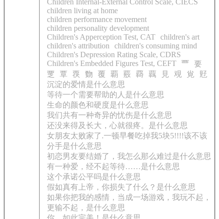
Children Internal-External Control Scale, CIECS
children living at home
children performance movement
children personality development
Children's Apperception Test, CAT
children's art
children's attribution
children's consuming mind
Children's Depression Rating Scale, CDRS
Children's Embedded Figures Test, CEFT
覀
要
覂
覃
覄
覅
覆
覇
覈
覉
覊
見
覌
覍
覎
沉淀的爱情是什么意思
等待一个需要帮助的人是什么意思
生命的颜色和硬度是什么意思
我们共有一种奇异的忧伤是什么意思
还没来得及长大，心就很疼。是什么意思
女朋友太败家了.一顿早餐吃掉我5块5!!!!该不该
分手是什么意思
初恋男友要结婚了，我怎么那么难过是什么意思
有一种爱，经不起等待……是什么意思
这个承诺公平吗是什么意思
假如真有上帝，你损失了什么？是什么意思
如果你把我的感情，当成一场游戏，我玩不起，
更输不起，是什么意思
你、如此完美！是什么意思