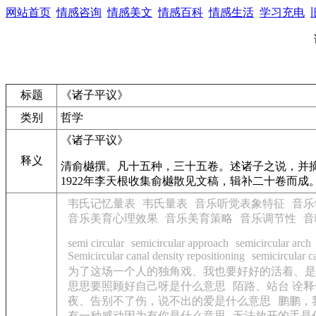
网站首页
情感咨询
情感美文
情感百科
情感生活
学习充电
标题
《诸子平议》
类别
哲学
《诸子平议》
释义
清俞樾撰。凡十五种，三十五卷。述诸子之说，并摘
1922年李天根收集俞樾散见文稿，辑补二十卷而成。
韦氏记忆量表
韦氏量表
音乐听觉表象特征
音乐
音乐美育心理效果
音乐美育策略
音乐调节性
音
semi circular
semicircular approach
semicircular arch
Semicircular canal density repositioning
semicircular 
为了这场一个人的独角戏、我也要好好的活着、是
思思要照顾好自己呀是什么意思
陌路、站台 诠
夜、告别不了伤，说不出的爱是什么意思
鹏鹏，
有一种感动因为有你是什么意思
无法放开的手是