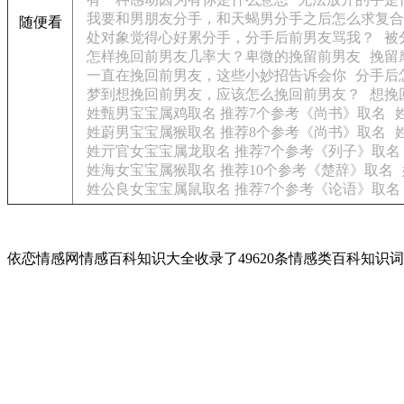
我要和男朋友分手，和天蝎男分手之后怎么求复合
随便看
处对象觉得心好累分手，分手后前男友骂我？
被
怎样挽回前男友几率大？卑微的挽留前男友
挽留
一直在挽回前男友，这些小妙招告诉会你
分手后
梦到想挽回前男友，应该怎么挽回前男友？
想挽
姓甄男宝宝属鸡取名 推荐7个参考《尚书》取名
姓蔚男宝宝属猴取名 推荐8个参考《尚书》取名
姓亓官女宝宝属龙取名 推荐7个参考《列子》取名
姓海女宝宝属猴取名 推荐10个参考《楚辞》取名
姓公良女宝宝属鼠取名 推荐7个参考《论语》取名
依恋情感网情感百科知识大全收录了49620条情感类百科知