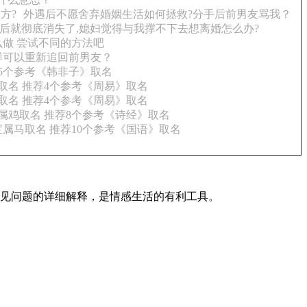
方?
外遇后不愿舍弃婚姻生活如何拯救?分手后前男友骂我？
后就彻底消失了,媳妇觉得与我撑不下去想离婚怎么办?
做 尝试不同的方法吧
样可以重新追回前男友？
5个参考《韩非子》取名
取名 推荐4个参考《周易》取名
取名 推荐4个参考《周易》取名
属鸡取名 推荐8个参考《诗经》取名
属马取名 推荐10个参考《国语》取名
常见问题的详细解释，是情感生活的有利工具。