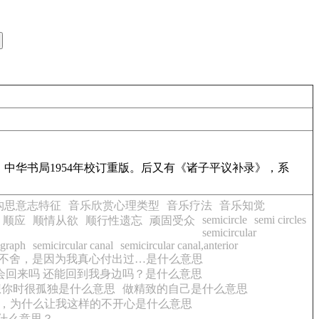
中华书局1954年校订重版。后又有《诸子平议补录》，系
构思意志特征
音乐欣赏心理类型
音乐疗法
音乐知觉
semicircle
semi circles
顺应
顺情从欲
顺行性遗忘
顽固受众
semicircular
ograph
semicircular canal
semicircular canal,anterior
不舍，是因为我真心付出过…是什么意思
会回来吗 还能回到我身边吗？是什么意思
想你时很孤独是什么意思
做精致的自己是什么意思
，为什么让我这样的不开心是什么意思
什么意思？