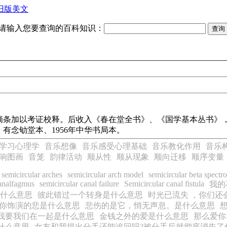
旧版美文
请输入您要查询的百科知识：
条加以考证校释。后收入《春在堂全书》、《国学基本丛书》，
有念劬堂本、1956年中华书局本。
学习心理学
音乐想像
音乐感受心理基础
音乐教化作用
音乐
响图画
音笼
韵律活动
顺从性
顺从现象
顺向迁移
顺序变量
semicircular arches
semicircular arch model
semicircular beta spectr
canalfagmus
semicircular canal failure
Semicircular canal fistula
我的
什么意思
彼此错过一个转身是什么意思
时光已流失 ，你们还
释你饰演的悲是什么意思
悲伤的是它，悄无声息。是什么意思
我要我们在一起是什么意思
金钱之外的爱是什么意思
那么爱你
什么意思
女友和我提出分手还能追回吗?被分手后就彻底消失了