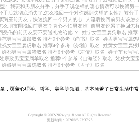
型?
我要和男朋友分手，分手了说怎样的暖心情话可以挽留另一
分手后就彻底消失了,怎么挽回一个对你感到失望的女性?
被分手
摩羯座前男友，快速挽回一个男人的心
人流后挽回前男友该怎么
怎么朋友圈挽回前男友？真心不怕男友难
前男友说累了挽回怎
回受伤的前男友要不要送礼物给他 ？
姓宁女宝宝属狗取名 推荐
姓范男宝宝属鼠取名 推荐9个参考《尚书》取名
姓孟男宝宝属鸡
姓戎女宝宝属虎取名 推荐4个参考《尔雅》取名
姓黄女宝宝属猴
姓祁男宝宝属猪取名 推荐6个参考《左传》取名
姓子车女宝宝
姓宗政男宝宝属羊取名 推荐9个参考《山海经》取名
姓狄女宝宝
姓黎男宝宝属鸡取名 推荐6个参考《孟子》取名
识词条，覆盖心理学、哲学、美学等领域，基本涵盖了日常生活中
Copyright © 2002-2024 yiyi18.com All Rights Reserved
更新时间：2026/8/6 23:37:25