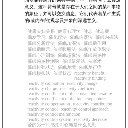
意义。这种符号就是存在于人们之间的某种事物
的象征，并可以交换信息。它们代表着某种主观
的(或内在的)观念及抽象的深远意义。
健康夫妇关系
健康心理学
健忘
健忘症
偶发学习
催化疗法
催眠临摹法
催眠内省法
催眠分析疗法
催眠加深法
催眠后作用
催眠后暗示
催眠唤醒法
催眠年龄倒退法
催眠心理训练
催眠想像法
催眠易感性
催眠易感性测验
催眠暗示法
催眠术
催眠松弛状态
催眠梦境
催眠梦行症
reactivity benefit
催眠模拟法
催眠状态
reactivity binding
reactivity calibration
reactivity change
reactivity charge
reactivity coefficient
reactivity coefficient of the coolant temperature
reactivity coefficient of the fuel temperature
reactivity compensation
reactivity contribution
reactivity control
reactivity control approach
reactivity control malfunction
reactivity control system
reactivity decrease
爱的另一种感觉叫心痛是什么意思