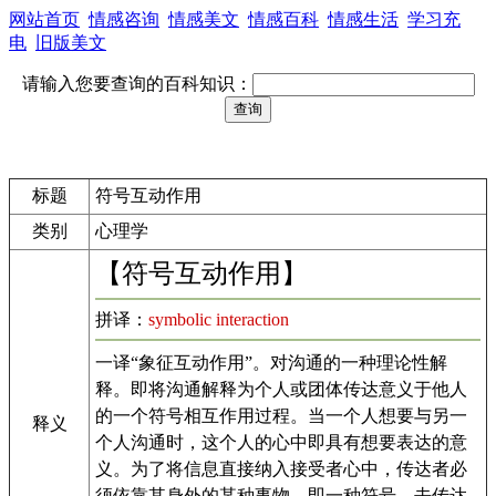
网站首页
情感咨询
情感美文
情感百科
情感生活
学习充
电
旧版美文
请输入您要查询的百科知识：
标题
符号互动作用
类别
心理学
【符号互动作用】
拼译：
symbolic interaction
一译“象征互动作用”。对沟通的一种理论性解
释。即将沟通解释为个人或团体传达意义于他人
的一个符号相互作用过程。当一个人想要与另一
释义
个人沟通时，这个人的心中即具有想要表达的意
义。为了将信息直接纳入接受者心中，传达者必
须依靠其身外的某种事物，即一种符号，去传达