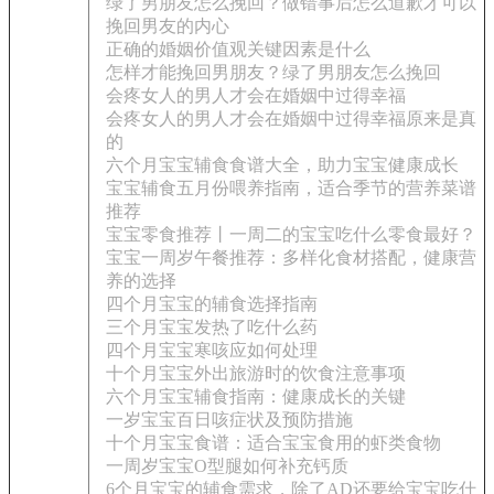
绿了男朋友怎么挽回？做错事后怎么道歉才可以
挽回男友的内心
正确的婚姻价值观关键因素是什么
怎样才能挽回男朋友？绿了男朋友怎么挽回
会疼女人的男人才会在婚姻中过得幸福
会疼女人的男人才会在婚姻中过得幸福原来是真
的
六个月宝宝辅食食谱大全，助力宝宝健康成长
宝宝辅食五月份喂养指南，适合季节的营养菜谱
推荐
宝宝零食推荐丨一周二的宝宝吃什么零食最好？
宝宝一周岁午餐推荐：多样化食材搭配，健康营
养的选择
四个月宝宝的辅食选择指南
三个月宝宝发热了吃什么药
四个月宝宝寒咳应如何处理
十个月宝宝外出旅游时的饮食注意事项
六个月宝宝辅食指南：健康成长的关键
一岁宝宝百日咳症状及预防措施
十个月宝宝食谱：适合宝宝食用的虾类食物
一周岁宝宝O型腿如何补充钙质
6个月宝宝的辅食需求，除了AD还要给宝宝吃什