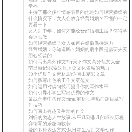
幸福
主持了那么多年情感节目的他是如何经营婚姻的
什么情况下，女人会放弃经营婚姻？不懂的一定
要看一下
女人到中年，如何才能经营好婚姻生活？你得学
会这么做
如何经营婚姻？女人如何在婚后保持魅力
经营婚姻：你知道吗？婚姻的后半段是需要夫妻
用心经营的
如何写出高分作文?行天下作文高分范文大全
南昌游记:探索这座历史文化名城的魅力
50个优质作文素材,助你写出精彩文章
如何撰写出色的工作文案范文
如何运用对偶句技巧提升你的写作水平
如何引导小学生写出优秀的作文
备战永丰中考作文:全面解析往年热门题目及写
作技巧
如何写出有趣又生动的作文
刘畅的励志人生故事:从平凡到非凡的成长历程
弹钢琴的乐趣与收获
爱的多种表达方式:从日常生活到文学创作