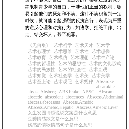
常限制青少年的自由，干涉他们正当的权利，容
易引起他们的厌烦和不满。这种不满积蓄到一定
时候，就可能引起强烈的反抗言行，表现为严重
的逆反心理和对抗行为，如逃学、拒绝工作、出
走、结交坏人，甚至犯罪。
《无何集》
艺术哲学
艺术天才
艺术学
艺术心理学
艺术思维
艺术性
艺术想像
艺术教育
艺术模仿
艺术理想
艺术生产论
艺术的哲理性
艺术的思想性
艺术的文化形式
艺术的民族性
艺术的社会性
艺术直观
艺术知觉
艺术社会学
艺术美
艺术美学
Absaroke
艺术至上论
艺术观照
艺术规律
absarokite
absas
Absberg
ABS brake
ABSC.
Abscam
abscede
abscedent
abscences
Abscess,Abdominal
abscess,abscessus
Abscess,Amebic
Abscess,Amebic,Hepatic
Abscess,Amebic Liver
女生发圈情感说说文案是什么意思
豆瓣情感散文是什么意思
伤感的情歌情感句子是什么意思