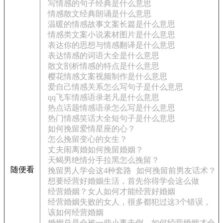
写情感的句子经典是什么意思
情感散文经典朗诵是什么意思
温暖的情感故事文案长篇是什么意思
情感类文案小说素材图片是什么意思
表达你的思想与情感翻译是什么意思
表达情感的词语大全是什么意思
散文剖析情感的特点是什么意思
樱花情感文案视频制作是什么意思
爱自己情感关系怎么写句子是什么意思
qq飞车情感语录老凡是什么意思
热点话题情感语录怎么写是什么意思
热门情感笑话大全短句子是什么意思
如何挽留爱情星座的心？
怎么挽留变心的女生？
丈夫闹离婚如何挽留婚姻？
天蝎男绝情分手拉黑怎么挽留？
随便看
挽留男人学会这4种套路
如何挽留前男友话术？
想要经营好婚姻生活，首先你得学会这么做
经营婚姻？女人如何才能经营好婚姻
经营婚姻失败的女人，很多都犯过这3个错误，
该如何经营婚姻
婚姻总是会被一些小事击倒，如何经营婚姻才会