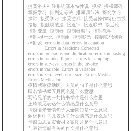
捷普洛夫神经系统基本特性说
授权
授权障碍
掌握学习
排列定等法
排尿调节法
探究学习
探讨
接受学习
接受游戏
接受者操作特征曲线
接触
接触脱敏法
接近律
接近联想
接近论
控制变量
控制器
控制器编码
控制教学
控制-显示比
控制组
控制联想
控制联想测验
errors in data
errors in equation
控制论
Errors in Medicine Corrected
errors in omissions and duplication
errors in posting
errors in rounded figures
errors in sampling
errors in surveys
errors in the invoice
errors in variable
Errors in variables
errors in zero level
error size
Errors,Medical
Errors,Medication
疫情感谢援助医护人员的句子是什么意思
匿名情书孟五月网名是什么意思
写给兄弟的一封情书学生是什么意思
王峰歌愿表达什么情感是什么意思
情感语录苦情句子大全简短是什么意思
致橡树中鸟儿表达了什么情感是什么意思
情感励志文案素材文案图片是什么意思
与表达情感有关的作文是什么意思