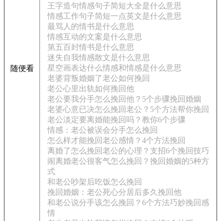
王字造句情感句子简短大全是什么意思
情感工作句子简短一点英文是什么意思
最骂人的情书是什么意思
情感互动的文案是什么意思
第五百封情书是什么意思
迷失自我情感散文是什么意思
星空画表达什么情感和情感是什么意思
随便看
老婆背叛婚姻了老公如何挽回
老公心里出轨如何挽回他
老公要我分手怎么挽回他？5个步骤挽回婚姻
老婆心意已决怎么挽回老公？5个方法帮你挽回
老公淡定要离婚能挽回吗？教你6个步骤
情感：老公被误会分手怎么挽回
怎么样才能挽回老公感情？4个方法挽回
离婚了怎么挽回老公的心理？支招6个挽回技巧
闹离婚老公很客气怎么挽回？挽回婚姻的5种方
式
和老公吵架后吃饭怎么挽回
挽回婚姻：老公死心分居后多久挽回他
和老公说分手该怎么挽回？6个方法巧妙挽回感
情