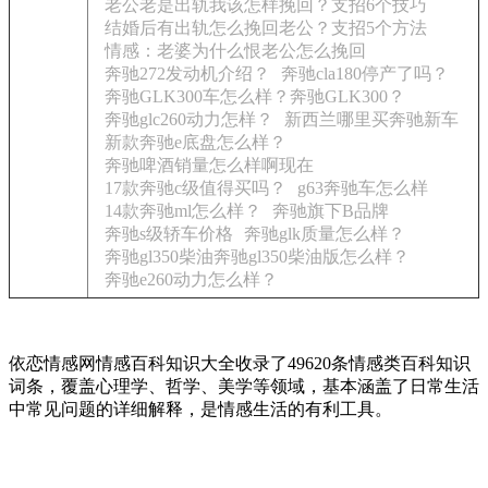
老公老是出轨我该怎样挽回？支招6个技巧
结婚后有出轨怎么挽回老公？支招5个方法
情感：老婆为什么恨老公怎么挽回
奔驰272发动机介绍？
奔驰cla180停产了吗？
奔驰GLK300车怎么样？奔驰GLK300？
奔驰glc260动力怎样？
新西兰哪里买奔驰新车
新款奔驰e底盘怎么样？
奔驰啤酒销量怎么样啊现在
17款奔驰c级值得买吗？
g63奔驰车怎么样
14款奔驰ml怎么样？
奔驰旗下B品牌
奔驰s级轿车价格
奔驰glk质量怎么样？
奔驰gl350柴油奔驰gl350柴油版怎么样？
奔驰e260动力怎么样？
依恋情感网情感百科知识大全收录了49620条情感类百科知识
词条，覆盖心理学、哲学、美学等领域，基本涵盖了日常生活
中常见问题的详细解释，是情感生活的有利工具。