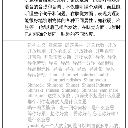
语音的音强和音调，不仅能听懂个别词，而且能
听懂整个句子和问题。在肤觉方面，表现为逐渐
能很好地辨别物体的各种不同属性，如软硬、冷
热等，1岁以后已相当发达。在味觉方面，3岁时
已能精确分辨同一味道的不同浓度。
建构主义
建筑美
建筑美学
开关代数
开放
开放原则
开放的正义
开放社会
开明自营
开普勒
开泼雷奥罗斯
开物成务
异化
异化
异化劳动
异名
异品
异品一分转同品遍转
异品遍无性
异喻
异在
异己
异常集
异故
shinri
shinrimei
shinrimei radish
异端运动
shinrimei radishes
Shinrinyoku
Shinrock
Shinrone
Shinsei
Shinsei Industry
Shinseki
shinsen
Shinseng
Shinshar
shin share
Shinshiro
这类人很傻，贞德伤不起是什么意思
那个叫你老婆的人是什么意思
喝一碗孟婆汤，走一回奈何桥！是什么意思
等你好累，想你好痛，爱你好苦,忘记你好难！
是什么意思
youshi,逛一个人的空间是可以知道很多事儿的。