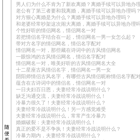
男人们为什么不肯为了新欢离婚？离婚手续可以异地办
老公有了第三者要和我离婚，离婚手续可以异地办理吗
对方狠心离婚是为什么？离婚手续可以异地办理吗？
和老婆经常吵架这次闹大离婚，离婚手续可以异地办理
个性好听的情侣网名，情侣网名一对
若把情侣名字结合在一起，情侣网名一男一女怎么起？
带对方名字的情侣网名，情侣名字配对
情侣网名一对，那些藏在诗词中的古风情侣网名
一眼惊鸿的古风情侣网名，情侣名字配对
情侣网名一对，唯美好听的古风情侣网名大全
十二星座古风情侣名字，情侣网名一男一女
阴阳师情侣古风名字，有哪些古风情侣昵称情侣名字配
蕴含在古诗词中的情侣名，情侣网名一对
一日夫妇百日恩，夫妻经常冷战说明什么？
缺乏沟通交流，夫妻经常冷战说明什么！
冷暴力很久了！夫妻经常冷战说明什么？
夫妻经常冷战说明什么！另一方感觉难受
夫妻经常冷战说明什么，常常产生冷暴力
婚姻破裂：夫妻经常冷战说明什么！
随
真正的爱不是不争执！夫妻经常冷战说明什么？
便
冷暴力期内，夫妻经常冷战说明什么？