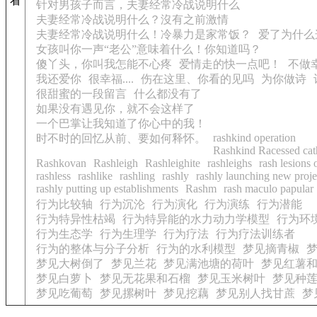
看
针对男孩子而言，夫妻经常冷战说明什么
夫妻经常冷战说明什么？沒有之前激情
夫妻经常冷战说明什么！冷暴力是家常饭？
爱了为什么
女孩叫你一声“老公”意味着什么！你知道吗？
傻丫头，你叫我怎能不心疼
爱情走的快一点吧！
不做
我还爱你
很幸福....
伤在这里、你看的见吗
为你做诗
很甜蜜的一段留言
什么都没有了
如果没有遇见你，就不会这样了
一个巴掌让我知道了你心中的我！
rashkind operation
时不时的回忆从前、要如何释怀。
Rashkind Racessed cat
Rashkovan
Rashleigh
Rashleighite
rashleighs
rash lesions 
rashless
rashlike
rashling
rashly
rashly launching new proje
rashly putting up establishments
Rashm
rash maculo papular
行为比较轴
行为沉沦
行为演化
行为演练
行为潜能
行为特异性枯竭
行为特异能的水力动力学模型
行为环
行为生态学
行为生理学
行为疗法
行为疗法训练者
行为的整体与分子分析
行为的水利模型
梦见摘青椒
梦见大树倒了
梦见兰花
梦见满池塘的荷叶
梦见红薯
梦见白萝卜
梦见无花果和石榴
梦见玉米树叶
梦见种
梦见吃葡萄
梦见摞树叶
梦见挖藕
梦见别人找甘蔗
梦