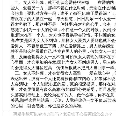
二、女人不纠缠，就不会谈恋爱得很卑微 在爱的路
些人，爱着另一方，那样不管在什么时候，无论在什么地
会想着，要和对方在一起，离不了都不弃;由于爱得深了，
着跟在乎的人腻在一起，每天相随，日日共乐;一个人爱一
得太卑微了，那这并不是一件好事;在对方的心里，会有一
感觉了;因为一个人的心里，不在意一个人的时候，反倒另
重;而太在乎一个人，对方也不容易学会珍惜。不纠缠的女
高;主要是因为女人不纠缠，那样女人爱男人爱到也就不会
爱男人，不容易低三下四，那在爱情路上，男人就会感觉
并不是那么的看重自己;毕竟在男人的心里，假如女人一直
微，反而会觉得女人一文不值;可如果女人表现的满不在乎
心里面，才会更加的在意;因此当女人不纠缠男人，男人的
而会觉得女人排位过高，仿佛压根就不把男人当回事一样
三、女人不纠缠，才会觉得女人高雅 爱在我心中，
表达出来，没有一个人还要看获得;情在内心，如果你不说
人会清晰;一个人能把心底的爱，藏的很深挺深，那样在对
里，才会显得是有多么高雅;假如你用心去感受，而且总是
头落实到行动上，无论为在乎的人，做什么事，你不在意
关系;那样这样的结局，反倒让人觉得你你一文不值;反过
的心里，就会感觉，你也是多么的高雅。
离婚手续可以异地办理吗？老公铁了心要离婚怎么办？