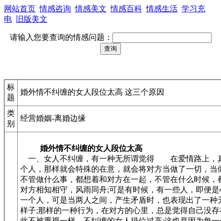
网站首页
情感咨询
情感美文
情感百科
情感生活
学习充
电
旧版美文
请输入您要查询的情感问题：
标
婚外情不纠缠的女人段位太高 这三个原因
题
类
经营婚姻-离婚边缘
别
婚外情不纠缠的女人段位太高
一、女人不纠缠，有一种无所谓觉得 在爱情路上，
个人，那样就会特殊的在意，就会将对方当做了一切，当做
不管做什么事，都想着和对方在一起，不管在什么时候，
对方相知相守，风雨同舟;可是有时候，有一些人，即便是
一个人，可是当两人之间，产生矛盾时，也表现出了一种
样子;那样的一种行为，在对方的心里，总是觉得自己没存
此不被重视一样。不纠缠的女人排位过高;这也是因为每一