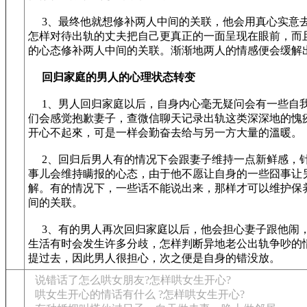
3、最终他就想修补两人中间的关联，他会用真心实意
怎样对待出轨的丈夫把自己更真正的一面呈现在眼前，而
的心态修补两人中间的关联。渐渐地两人的情感便会缓解
回归家庭的男人的心理状态转变
1、男人回归家庭以后，自身内心毫无疑问会有一些自
们会感觉抱歉妻子，查微信聊天记录出轨这类深深地的愧
开心不起來，可是一样会勤奋去给与另一方大量的溫暖。
2、回归后男人有的情况下会跟妻子维持一点新鲜感，
事儿会维持瞒报的心态，由于他不愿让自身的一些囧事让
解。有的情况下，一些话不能说出来，那样才可以维护保
间的关联。
3、有的男人再次回归家庭以后，他会担心妻子跟他闹
生活有时会发生许多分歧，怎样判断异地老公出轨争吵的
提过去，因此男人很担心，次之便是自身的错没放。
说错话了怎么哄女朋友?怎样哄女生开心?
哄女生开心的情话有什么 ?怎样哄女生开心?