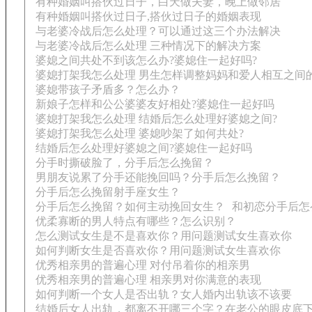
有种婚姻叫搭伙过日子，白天做夫妻，晚上做邻居
有种婚姻叫搭伙过日子,搭伙过日子的婚姻表现
与老婆冷战后怎么处理？可以通过这三个办法解决
与老婆冷战后怎么处理 三种情况下的解决方案
婆媳之间共处不到该怎么办?婆媳住一起好吗?
婆媳打架我怎么处理 男生怎样调整妈妈和爱人相互之间
婆媳带孩子矛盾多？怎么办？
新娘子怎样和公公婆婆友好相处?婆媳住一起好吗
婆媳打架我怎么处理 结婚后怎么处理好婆媳之间?
婆媳打架我怎么处理 婆媳吵架了如何共处?
结婚后怎么处理好婆媳之间?婆媳住一起好吗
分手时撕破脸了，分手后怎么挽留？
男朋友说累了分手还能挽回吗？分手后怎么挽留？
分手后怎么挽留射手座女生？
分手后怎么挽留？如何主动挽回女生？
和初恋分手后怎
优柔寡断的男人特点有哪些？怎么识别？
怎么测试女生是不是喜欢你？用问题测试女生喜欢你
如何判断女生是否喜欢你？用问题测试女生喜欢你
优秀相亲男的普遍心理 对付吊着你的相亲男
优秀相亲男的普遍心理 相亲男对你满意的表现
如何判断一个女人是否出轨？女人婚内出轨该不该要
结婚后女人出轨，都离不开哪三个字？在老公的眼皮底