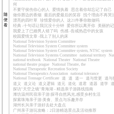
何
不要守侯伤你心的人
爱情执着
思念着你却忘记了自己
随
做你唇边的香烟
最后的爱最后的笑容
找个理由不再哭
便
漂亮的四叶草
珍惜爱你的人
这21件事你敢做吗
看
经典 -十句话让我沉没十分钟
爱你所以离开你
美丽的记
我爱上了已婚男人错了吗
伤感 -告戒热恋中的女孩
校园爱情文章 -我上了别人的床
National Television System Committee
National Television System Committee system
National Television System Committee system, NTSC system
National Television Systems Committee
national territory
Nat
national textbook
National Theater
National Theatre
national theatre prague
National Theatre, the
National Therapeutic Recreation Society
National Therapeutics Association
national tolerance
National Tonnage Certificate
道
道
道一
道与世更
道与
道义
道义论
道义逻辑
道元
道化
道君
道器
道学
探访"天空之镜"青海湖 - 精选亲子游路线指南
潍坊温州民宿亲子游:探寻自然风光,感受乡村生活
探索珠海亲子游:美食、景点与乐趣并存
湖州长兴亲子游好去处大盘点
广州亲子游玩攻略：2日游精选景点及活动推荐