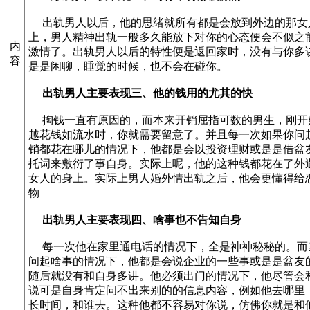
出轨男人以后，他的思绪就所有都是会放到外边的那女
上，男人精神出轨一般多久能放下对你的心态便会不似之
内
激情了。出轨男人以后的特性便是返回家时，没有与你多
容
是是闲聊，睡觉的时候，也不会在碰你。
出轨男人主要表现三、他的钱用的尤其的快
掏钱一直有原因的，而本来开销屈指可数的男生，刚开
越花钱如流水时，你就需要留意了。并且每一次如果你问
销都花在哪儿的情况下，他都是会以投资理财或是是借盆
托词来敷衍了事自身。实际上呢，他的这种钱都花在了外
女人的身上。实际上男人婚外情出轨之后，他会更懂得给
物
出轨男人主要表现四、啥事也不告知自身
每一次他在家里通电话的情况下，全是神神秘秘的。而
问起啥事的情况下，他都是会说企业的一些事或是是盆友
随后就没有和自身多讲。他必须出门的情况下，他尽管会
说可是自身肯定问不出来别的的信息内容，例如他去哪里
长时间，和谁去。这种他都不容易对你说，仿佛你就是和