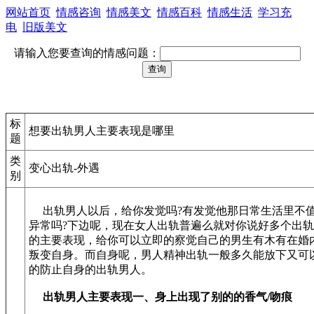
网站首页
情感咨询
情感美文
情感百科
情感生活
学习充
电
旧版美文
请输入您要查询的情感问题：
标
想要出轨男人主要表现是哪里
题
类
变心出轨-外遇
别
出轨男人以后，给你发觉吗?有发觉他那日常生活里不
异常吗?下边呢，现在女人出轨普遍么就对你说好多个出
的主要表现，给你可以立即的察觉自己的男生有木有在婚
叛变自身。而自身呢，男人精神出轨一般多久能放下又可
的防止自身的出轨男人。
出轨男人主要表现一、身上出现了别的的香气/吻痕