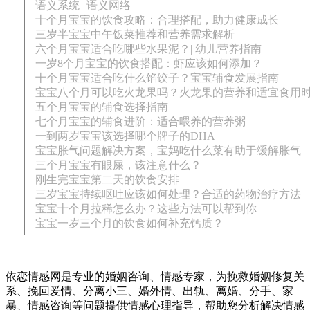
语义系统
语义网络
十个月宝宝的饮食攻略：合理搭配，助力健康成长
三岁半宝宝中午饭菜推荐和营养需求解析
六个月宝宝适合吃哪些水果泥？| 幼儿营养指南
一岁8个月宝宝的饮食搭配：虾应该如何添加？
十个月宝宝适合吃什么馅饺子？宝宝辅食发展指南
宝宝八个月可以吃火龙果吗？火龙果的营养和适宜食用
五个月宝宝的辅食选择指南
七个月宝宝的辅食进阶：适合喂养的营养粥
一到两岁宝宝该选择哪个牌子的DHA
宝宝胀气问题解决方案，宝妈吃什么菜有助于缓解胀气
三个月宝宝有眼屎，该注意什么？
刚生完宝宝第二天的饮食安排
三岁宝宝持续呕吐应该如何处理？合适的药物治疗方法
宝宝十个月拉稀怎么办？这些方法可以帮到你
宝宝一岁三个月的饮食如何补充钙质？
依恋情感网是专业的婚姻咨询、情感专家，为挽救婚姻修复关
系、挽回爱情、分离小三、婚外情、出轨、离婚、分手、家
暴、情感咨询等问题提供情感心理指导，帮助您分析解决情感