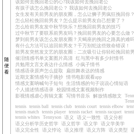
该如何去挽回老公的心?我该如何去挽回老公
有孩子该怎么挽回老公？ 我该如何去挽回老公
女生发有关前男友的朋友圈，怎么让狮子男疯狂挽回你
怎么轻松挽回前男友？怎么提示前男友自己想要了？
怎么给前男友发中秋节快乐？想挽回前男友的技巧
过中秋节了要联系前男友吗？挽回前男友的心要怎么做
梦到前男友该怎么发朋友圈？天蝎座的挽回之路真的难
有什么方法可以追回前男友？千万别犯这些致命错误！
前男友突然发文艺的朋友圈：二次吸引让你轻松挽回前
催泪情感书单文案图片高清
红与黑中有多少封情书
随
共勉用文言文表达什么情感
小疯子情书
便
情感语录原声怎么提取
扁担舞表达的情感
看
近期文案情感句子摘抄
情书电影观看app
情感文案呐喊句子短句
生活情感的句子说说心情短语
个人描述情感语录
校园情感文案视频制作
Ten
影视情感虐心剪辑文案
写情书音乐
解放情感散文
Tenn
tennis
tennis ball
tennis club
tennis court
tennis elbow
ten
tennis match
tennis player
tennis racket
tennis racquet
tenni
tennis whites
Tennyson
语义
语义一致性
语义分析
语义分析学历史哲学
语义哲学
语义学
语义学美学
语义完全性
语义悖论
语义推理
语义方阵
语义类型