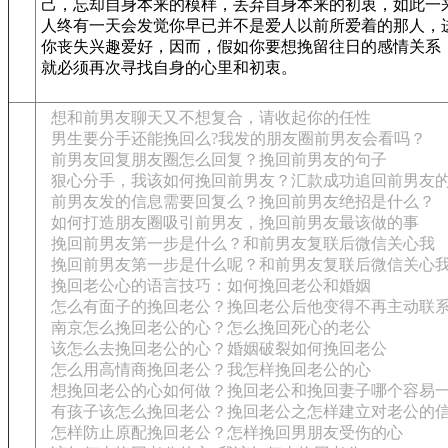
己，忘却自身本来的模样，丢弃自身本来的初衷，如此一
人终有一天会发觉你早已并不是爱人以前所爱着的那人，
你丧失兴趣爱好，因而，假如你要想挽留往日的感情关系
就必须再次寻找自身的心里和初衷。
想和前男友聊天又不想复合，请收起你的任性
男生要分手还能挽回么?我发的朋友圈前男友会看吗？
前男友回复朋友圈怎么回复？挽回前男友的句子
狠心分手，我该如何挽回前男友？汇款成功追回前男友
前男友发的信息需要回复么？挽回前男友绝招是什么？
如何打造朋友圈吸引前男友，挽回前男友最该做的事
挽回前男友第一步是什么？和前男友复联后微信关心我
挽回前男友第一步是什么呢？和前男友复联后微信关心
挽回老公心的语言技巧：如何挽回老公和婚姻
怎么有面子的挽回老公？挽回老公后他变得不再主动联
南京怎么挽回老公的心？怎么挽回死心的老公
该怎么去挽回老公的心？婚姻破裂如何挽回老公
怎么用高情商挽回老公？我怎样挽回老公的心
想挽回老公的心如何做？挽回老公和挽回妻子哪个容易
有孩子该怎么挽回老公？挽回老公之怎样建立对老公的
怎样防止原配挽回老公？怎样挽回男朋友受伤的心