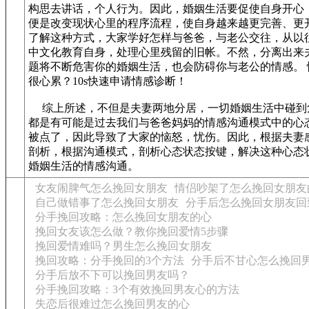
构思去讲话，个人行为。因此，婚姻生活要促使自身开心
便是改变现状心里的程序流程，使自身越来越更完善、更
了解这种方式，大家学好怎样与爸爸，与老公交往，从以
中文化教育自身，处理心里残留的旧帐。不然，分离出来
题将不断危害你的婚姻生活，也会防碍你与老公的情感。 
很心累？10s快速申请情感诊断！
综上所述，不但是夫妻两地分居，一切婚姻生活中碰到
都是有可能是过去我们与爸爸妈妈的情感沟通模式中的心
被点了，因此导致了大家的恼怒，忧伤。因此，根据夫妻
剖析，根据沟通模式，剖析心态状态按键，解决这种心态
婚姻生活的情感沟通。
女友闹脾气怎么挽回女朋友
情侣吵架了怎么挽回女朋友
自己做错事了怎么挽回女朋友
分手后怎么挽回女朋友回
分手挽回攻略：怎么挽回女朋友的心
挽回女友该怎么做？教你挽回爱情5步骤
挽回爱情难吗？男生怎么挽回女朋友
挽回攻略：分手挽回的3个方法
分手后不甘心怎么挽回
分手后放不下可以挽回男友吗？
分手挽回攻略：3个有效挽回男友心的方法
失恋后很难过怎么挽回男友的心