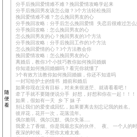
分手后挽回爱情难不难？挽回爱情攻略学起来
分手后挽回男友该怎么做？3个方法轻松挽回
挽回爱情难不难？怎么挽回男友的心
分手挽回攻略：分手后怎么挽回爱情
失恋后很难过怎么
分手挽回攻略：怎么挽回男友的心
怎么挽回男友的心？挽回男友的3个方法
分手挽回攻略：分手后挽回工作的3个方法
怎么挽回爱情的心？3个方法教会你
挽回爱情攻略：怎么挽回男友的心
离婚后，教你3个小技巧教你如何挽回婚姻
你知道如何挽回婚姻吗？看完你就懂了
3个有效方法教你如何挽回婚姻，你还不知道吗
一封写给护士的情书
婚前和婚后
如果你现在没有目标，对未来很迷茫、就请看看吧！
随
牵了手就不要随便说分手
好想，好想和你在一起！！！
便
如果，假如有一天
乡 下 妹 子
看
别让我们的爱变成回忆，如果要离去别忘记我的姓名。
彼岸花，花开一次，花落流年。
偶尔脆弱、偶尔沉默、偶尔失落.....
我爱上了香烟、你是我最忠实的伙伴、
夜、 一个人的
夜深的时候、不想你太难太难.