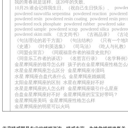
我的青春就是这样、这20年的失败、
powder
10月29.谁会记得我生日、（祝自己生日快乐）、
powdered rauwolfia serpentina
powdered reaction
powdered 
powdered resin
powdered resin coating
powdered resin precoa
powdered rock phosphate
powdered rubber
powdered sake
powdered sample
powdered scrap
powdered silica
powdered
powdered skim milk
《古文尚书》
《古画品录》
《古
《句法理论的若干方面》
《句法结构》
《只有一个地
《史通》
《叶剑英选集》
《司马法》
《吃人与礼教
《同盟会宣言》
《同观福音作者的福音史批判》
《同音乐工作者的谈话》
《名哲言行录》
《名学释例
金星摩羯座的领导怎么样
孩子的在金星摩羯座性格怎么
水星金星摩羯座怎么区分
金星摩羯座冷漠吗
水星 摩羯座合盘代表什么
金星摩羯座婚姻观
太阳金星摩羯座的区别
水星在摩羯座好不好
水星是摩羯座的人怎么样
金星摩羯座吸引什么星座
合盘金星摩羯座好不好
金星摩羯座的宝宝好带吗？
金星摩羯座美吗
金星摩羯座性格怎么样
金星摩羯座的明星可以火吗