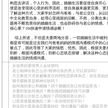
构思去讲话，个人行为。因此，婚姻生活要促使自身开心
便是改变现状心里的程序流程，使自身越来越更完善、更
了解这种方式，大家学好怎样与爸爸，与老公交往，从以
中文化教育自身，处理心里残留的旧帐。不然，分离出来
题将不断危害你的婚姻生活，也会防碍你与老公的情感。 
很心累？10s快速申请情感诊断！
综上所述，不但是夫妻两地分居，一切婚姻生活中碰到
都是有可能是过去我们与爸爸妈妈的情感沟通模式中的心
被点了，因此导致了大家的恼怒，忧伤。因此，根据夫妻
剖析，根据沟通模式，剖析心态状态按键，解决这种心态
婚姻生活的情感沟通。
女追男的爱情男人会珍惜吗
老公精神出轨怎么办?精神出轨的男人可以原谅吗?
天主教皇方济各被曝首次对同性恋群体表态：你生来如
聊天暧昧算是精神出轨吗？
如何挽回老公和婚姻？四个婚姻忠告让你受益匪浅！
夫妻吵架如何挽回？教你挽回婚姻的技巧步骤
发现老公出轨怎么挽回？四招挽回老公的心
12星座谁最难挽回？第一名你绝对想不到！
和这四大星座谈恋爱最轻松
情侣遭敲门威胁：酒店开房