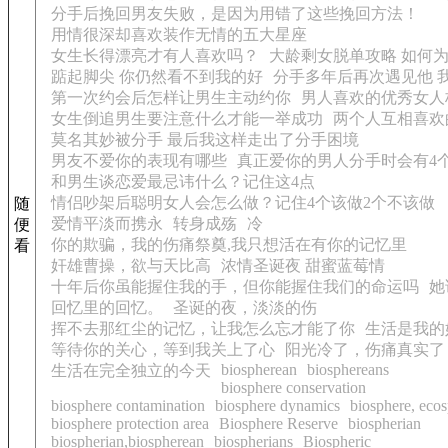
分手后挽回男友失败，是因为用错了这些挽回方法！
用情很深却喜欢装作无情的五大星座
女生长得漂亮才有人喜欢吗？
大龄剩女脱单攻略 如何
踮起脚尖 你仍然看不到我的好
分手多年后再次遇见他 
第一次约会后怎样让男生主动约你
男人喜欢的优秀女人
女生倒追男生要注意什么才能一举成功
两个人互相喜欢
莫名其妙被分手 最后我这样走出了分手困境
男友不爱你的表现有哪些
真正爱你的男人分手时会有4
和男生谈恋爱最忌讳什么？记住这4点
情侣吵架后聪明女人会怎么做？记住4个该做2个不该做
随
爱情平淡而携永
转身成殇
冷
便
你的欺骗，我的伤痛祭奠,我只想活在有你的记忆里
看
奸雄曹操，欲与天比高
浓情圣诞夜 甜蜜蓝莓情
十年后你虽能握住我的手，但你能握住我们的命运吗
她
回忆里的回忆。
圣诞的夜，淡淡的伤
挥不去那红尘的记忆，让我怎么忘才能了你
生活是我的
等待你的关心，等到我关上了心
阳光冷了，伤痛真实了
biospherean
biosphereans
生活在完全独立的今天
biosphere conservation
biosphere contamination
biosphere dynamics
biosphere, eco
biosphere protection area
Biosphere Reserve
biospherian
biospherian,biospherean
biospherians
Biospheric