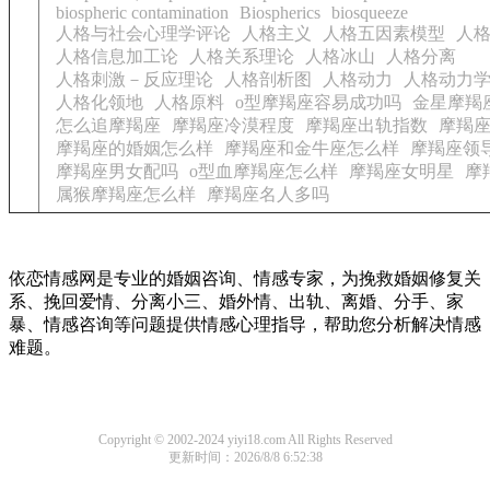
biospheric contamination
Biospherics
biosqueeze
人格与社会心理学评论
人格主义
人格五因素模型
人
人格信息加工论
人格关系理论
人格冰山
人格分离
人格刺激－反应理论
人格剖析图
人格动力
人格动力
人格化领地
人格原料
o型摩羯座容易成功吗
金星摩羯
怎么追摩羯座
摩羯座冷漠程度
摩羯座出轨指数
摩羯
摩羯座的婚姻怎么样
摩羯座和金牛座怎么样
摩羯座领
摩羯座男女配吗
o型血摩羯座怎么样
摩羯座女明星
摩
属猴摩羯座怎么样
摩羯座名人多吗
依恋情感网是专业的婚姻咨询、情感专家，为挽救婚姻修复关
系、挽回爱情、分离小三、婚外情、出轨、离婚、分手、家
暴、情感咨询等问题提供情感心理指导，帮助您分析解决情感
难题。
Copyright © 2002-2024 yiyi18.com All Rights Reserved
更新时间：2026/8/8 6:52:38