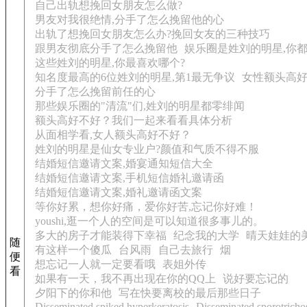
自己出轨想挽回女朋友怎么做?
男友对我很绝情,分手了怎么挽留他的心
出轨了想挽回女朋友怎么办?挽回女友的三种技巧
跟男友彻底分手了怎么挽留他
娱乐圈是姓刘的明星,你都
这些姓刘的明星,你最喜欢哪个?
知名度最高的6位姓刘的明星,第1最无争议
女性额头高
分手了怎么挽留前任的心
那些娱乐圈的"清流"们,姓刘的明星都零绯闻
额头高好不好？我们一起来看看具体分析
从面相学看,女人额头高好不好？
姓刘的明星是仙女专业户?颜值和气质不得不服
结婚短信邀请文案,婚宴通知短信大全
结婚短信邀请文案,手机短信婚礼邀请函
结婚短信邀请文案,婚礼邀请函文案
等你好累，想你好痛，爱你好苦,忘记你好难！
youshi,逛一个人的空间是可以知道很多事儿的。
多大的房子才能装得下幸福
纪念我的大学
晴天娃娃的
随
有这样一个傻瓜
台风雨
自己去旅行
烟
便
想忘记一人就一定要看哦
表姐外传
看
如果有一天，我不再出现在你的QQ上
说好要忘记的
夕阳下的你和他
写在快要离校的最后那些日子
Disseminated spiked hyperkeratosis
Disseminated sporotricho