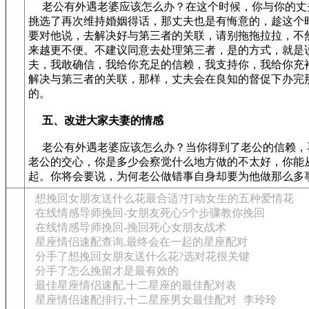
老公有外遇老婆应该怎么办？在这个时候，你与你的丈
挑选了再次维持婚姻得话，那丈夫也是有悔意的，趁这个
要对他说，去解决好与第三者的关联，请别拖拖拉拉，不
来越更不便。不建议同意去处理第三者，是的方式，就是
夫，我敢确信，我给你充足的信赖，我支持你，我给你充
解决与第三者的关联，那样，丈夫会在良知的督促下办完
的。
五、改进大家夫妻的情感
老公有外遇老婆应该怎么办？当你得到了老公的信赖，
老公的交心，你是多少会察觉什么地方做的不太好，你能
起。你将会要说，为何老公做错事自身却要为他做那么多
想挽回女朋友送什么花最合适?打动女生的五种爱情花
在线情感导师挽回-女朋友死心5个步骤教你挽回
在线情感导师挽回-挽回死心女朋友战术
星座情侣速配查询,最终会在一起的星座配对
分手了想挽回女朋友送什么花?选对花很关键
分手了怎么挽留才是最有效的
最佳星座情侣速配,十二星座的最佳配对表
星座情侣速配排行,十二星座男女最佳配对
李玲玲