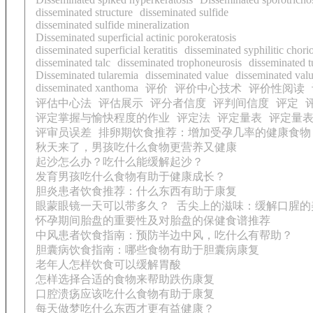
disseminated structure
disseminated sulfide
disseminated sulfide mineralization
Disseminated superficial actinic porokeratosis
disseminated superficial keratitis
disseminated syphilitic chorio
disseminated talc
disseminated trophoneurosis
disseminated t
Disseminated tularemia
disseminated value
disseminated val
disseminated xanthoma
评价
评价中心技术
评价性阅读
评估中心法
评估展示
评分者信度
评判间信度
评定
评定掌握与愉快程度的作业
评定法
评定量表
评定量
评审员误差
排卵期饮食推荐：增加受孕几率的健康食物
秋天来了，男孩吃什么食物更营养又健康
起沙怎么办？吃什么能缓解起沙？
发育男孩吃什么食物有助于健康成长？
胆炎患者饮食推荐：什么东西有助于康复
眼蒙眼镜一天可以带多久？
舌尖上的滋味：缓解口腥的
怀孕期间胎盘的重要性及对胎盘的保健食谱推荐
中风患者饮食指南：预防半边中风，吃什么有帮助？
胆囊病饮食指南：哪些食物有助于胆囊病康复
老年人怎样饮食可以缓解胃酸
怎样选择合适的食物来帮助跌伤康复
口腔溃疡应该吃什么食物有助于康复
每天做梦吃什么东西才更有益健康？