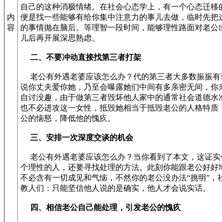
自己的这种消极情绪。在社会心态学上，有一个心态迁移
内
便是找一些能够有给你集中注意力的事儿去做，临时先把
容
的事情抛在脑后。等理智一段时间，能够理性路面对老公
儿后再开展深思熟虑。
二、不要冲动直接找第三者打架
老公有外遇老婆应该怎么办？代的第三者大多数振振有
说你丈夫爱你她，乃至会曝露她们中间有多亲密无间，你
自讨没趣，由于做第三者毁坏他人家中的通常社会道德水
也不必进攻这一女性，抵毁她相当于抵毁老公的人格特质
公的恼怒，降低他的愧疚。
三、安排一次深度交谈的机会
老公有外遇老婆应该怎么办？当你看到了本文，这证实
个理性的人，还要寻找处理的方法。此刻你能跟老公好好
不必含有一切成见和气恼，不然你的老公没办法“挑明”，
教人们：只能坚信他人说的是确实，他人才会说实话。
四、相信老公自己能处理，引发老公的愧疚