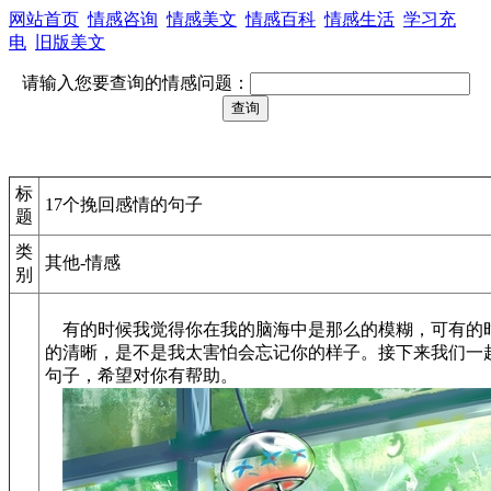
网站首页
情感咨询
情感美文
情感百科
情感生活
学习充
电
旧版美文
请输入您要查询的情感问题：
标
17个挽回感情的句子
题
类
其他-情感
别
有的时候我觉得你在我的脑海中是那么的模糊，可有的
的清晰，是不是我太害怕会忘记你的样子。接下来我们一
句子，希望对你有帮助。