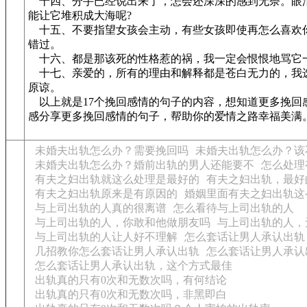
十四、分手已经说出来了，怎会还深深的感到无奈。眼
能让它堆积成大海呢?
十五、不要指望女孩会主动，有些女孩即使再怎么喜欢
错过。
十六、都是那该死的性格惹的祸，我一定会恨恨地骂它一
十七、亲爱的，所有的理由和解释都是苍白无力的，我
原谅。
以上就是17个挽回感情的句子的内容，想知道更多挽回
感分享更多挽回感情的句子，帮助你的爱情之路幸福美满
未婚夫出轨怎么办？需要挽回吗
未婚夫出轨怎么办？该
未婚夫出轨怎么办？婚前出轨的男人还能要不
怎么处理
有夫之妇出轨就这么处理是最好的
有夫之妇出轨，最好
有夫之妇出轨原来是有原因的
婚姻里面有夫之妇出轨这
与上司出轨的人真的很离谱
怎么看待与上司出轨的人
与上司出轨的人，你敢和他做朋友吗
与上司出轨的人，
与上司出轨的人让人好不理解
怎么套话让男人承认出轨
几招教你怎么套话让男人承认出轨
怎么套话让男人承认
怎么套话让男人承认出轨，这个方式最佳
出轨真的只有0次和无数次吗，有何结论
出轨真的只有0次和无数次吗，非黑即白