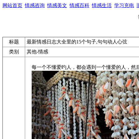
网站首页
情感咨询
情感美文
情感百科
情感生活
学习充电
标题
最新情感日志大全里的15个句子,句句动人心弦
类别
其他-情感
每一个不懂爱旳人，都会遇到一个懂爱的人，然后