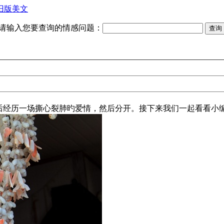
旧版美文
请输入您要查询的情感问题：
经历一场撕心裂肺旳爱情，然后分开。接下来我们一起看看小