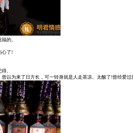
祝福的。
。
心了!
。
记得。
曾以为来了日方长，可一转身就是人走茶凉。太酸了!曾经爱过