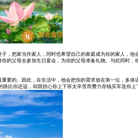
子，把家当作家人，同时也希望自己的家庭成为你的家人，他
请你的父母去参加生日宴会，为你的父母准备礼物。与此同时，
重要的。因此，在生活中，他会把你的需求放在第一位，多体
班的路比你还远，却因担心你上下班太辛苦而费力存钱买车送你上