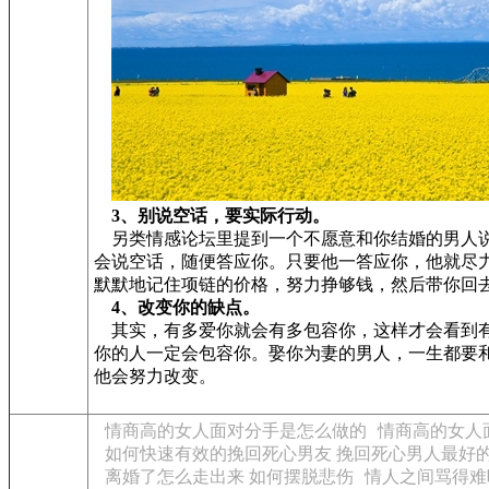
3、别说空话，要实际行动。
另类情感论坛里提到一个不愿意和你结婚的男人说
会说空话，随便答应你。只要他一答应你，他就尽
默默地记住项链的价格，努力挣够钱，然后带你回
4、改变你的缺点。
其实，有多爱你就会有多包容你，这样才会看到有
你的人一定会包容你。娶你为妻的男人，一生都要
他会努力改变。
情商高的女人面对分手是怎么做的
情商高的女人
如何快速有效的挽回死心男友 挽回死心男人最好
离婚了怎么走出来 如何摆脱悲伤
情人之间骂得难