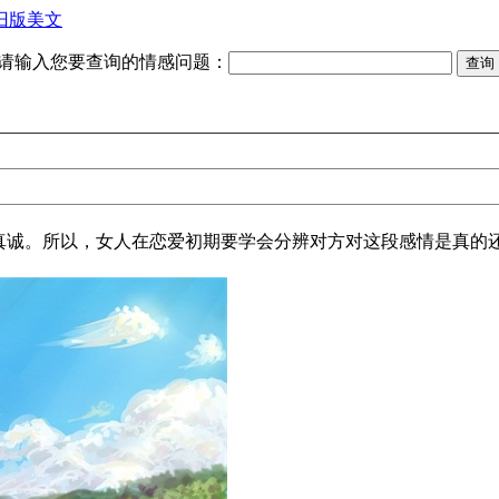
旧版美文
请输入您要查询的情感问题：
诚。所以，女人在恋爱初期要学会分辨对方对这段感情是真的