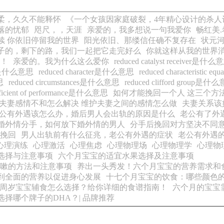
柔，久久不能释怀
《一个女孩因家庭破裂，4年精心设计的杀人
落的忧郁
咫尺，，天涯
亲爱的，我多想说一句我爱你
畅红美
续 你依旧停留我的世界
阳光依旧、那缕信任确不复存在
状元河
子的，剩下的路，我们一起把它走完好么
你就这样从我的世界
！
亲爱的。我为什么这么爱你
reduced catalyst receiver是什么
nel是什么意思
reduced character是什么意思
reduced characteristic
思
reduced circumstances是什么意思
reduced clifford group是什
efficient of performance是什么意思
如何才能挽回一个人 这三个方
夫妻感情不和怎么解决 维护夫妻之间的感情怎么做
夫妻关系该
公有外遇该怎么办，婚后男人会出轨的原因是什么
老公有了外
婚外情分手，如何放下婚外情的男人
分手后挽回对方坚决不同
挽回
男人出轨前有什么征兆，老公有外遇的症状
老公有外遇
心理演练
心理激活
心理焦虑
心理物理场
心理物理学
心理物
选择与注意事项
六个月宝宝的适宜水果选择及注意事项
嗽的方法和注意事项
养出一头秀发！六个月宝宝的营养需求和
到全面的营养以促进身心发展
十七个月宝宝的饮食：哪些颜色
周岁宝宝辅食怎么选择？给你详细的食谱指南！
六个月的宝宝
择哪个牌子的DHA？| 品牌推荐