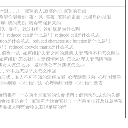
计划……》
寂寞的人,寂寞的心,寂寞的归旅
.希望你能看到
夜丶风
雪夜
安静的走廊
北极星的眼泪
畔~我的悲伤
我会坚强起来的
消失
要不、就这样吧
这到底是为什么啊
意思
reduced cats是什么意思
reduced cell是什么意思
 equation是什么意思
reduced characteristic function是什么意思
么意思
reduced cocycle matrix是什么意思
法值得一试
如何维护夫妻之间的感情 夫妻感情不和怎么解决
如何维护 怎么处理夫妻感情问题
怎么处理夫妻感情问题
遇女人该怎么办，发现老公有外遇该怎么办
意，分手后态度坚决怎么挽回
的症状，女人不可不知的观察技能
心理测量取向
心理测量学
理学纲要
心理物理法
心理物理测量
心理物理量表
食谱推荐
一岁两个月宝宝的饮食指南：健康快乐成长的关键
的食物更适合？
宝宝每周饮食安排：一周菜单推荐及注意事项
需要摄入哪些食物以获得足够的锌