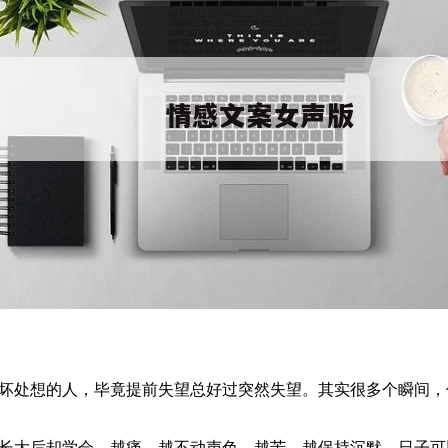
往坏处想的人，毕竟提前失望总好过突然失望。其实很多个瞬间
。长大后却学会，越痛，越不动声色。越苦，越保持沉默。日子