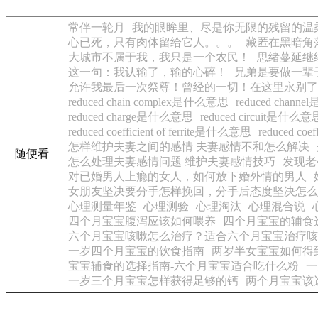
常伴一轮月
我的眼眸里、尽是你无限的残留的温
心已死，只有肉体留给它人。。。
藏匿在黑暗角
大城市不属于我，我只是一个农民！
思绪蔓延继
这一句：我认输了，输的心碎！
兄弟是要做一辈
允许我最后一次祭尊！曾经的一切！在这里永别了
reduced chain complex是什么意思
reduced chan
reduced charge是什么意思
reduced circuit是什么意
reduced coefficient of ferrite是什么意思
reduced co
怎样维护夫妻之间的感情 夫妻感情不和怎么解决
随便看
怎么处理夫妻感情问题 维护夫妻感情技巧
发现老
对已婚男人上瘾的女人，如何放下婚外情的男人
女朋友坚决要分手怎样挽回，分手后态度坚决怎么
心理测量年鉴
心理测验
心理淘汰
心理混合说
四个月宝宝腹泻应该如何喂养
四个月宝宝的辅食
六个月宝宝咳嗽怎么治疗？适合六个月宝宝治疗咳
一岁四个月宝宝的饮食指南
两岁半女宝宝如何得
宝宝辅食的选择指南-六个月宝宝适合吃什么粉
一
一岁三个月宝宝怎样获得足够的钙
两个月宝宝该选