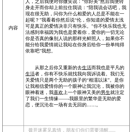
人，之后我便对你微笑说：“你好美”然后我便转
身走开而你却上前拉住我说：“陪我说会话吧，我
现在很无助，问你为什么相爱的人总是不能在一
起呢？”我看着你然后说“伦，你知道的爱情太浅
可是真正的爱情决非只有快乐。"你不快乐我也无
内容
法感到幸福因为我也是爱着你，爱你的一切无论
你是否真的像别人说的那样光鲜照人，如果你不
能分给我爱情就让我站在你身后给你一份单纯得
依靠吧”我想。
从那之后你又重新的去
生活
而我也是平凡的
生活
者，你有不快乐就找我向我诉说着。我们无
关爱情只是两个无助的孩子的“相濡以沫”。是你
让我相信爱情你的一个眼神让我沉沦，我被你的
眼神着迷，我
喜欢
上一个眼神又美的
男生
就注定
了我们一生情缘——-我眼里的繁华是无助的爱
恋，便沉沦在一场有去无回的……。
拨开迷雾见真情，朋友们你们需要清醒......