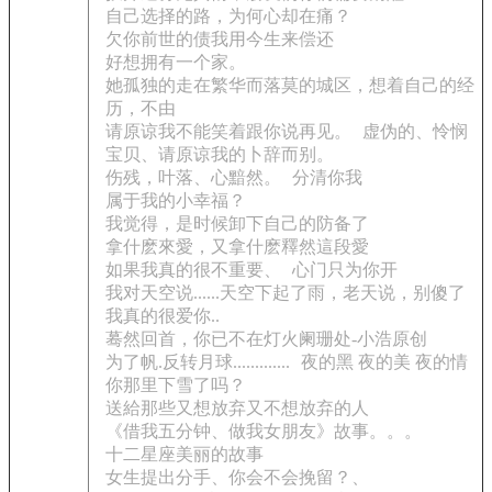
自己选择的路，为何心却在痛？
欠你前世的债我用今生来偿还
好想拥有一个家。
她孤独的走在繁华而落莫的城区，想着自己的经
历，不由
请原谅我不能笑着跟你说再见。
虚伪的、怜悯
宝贝、请原谅我的卜辞而别。
伤残，叶落、心黯然。
分清你我
属于我的小幸福？
我觉得，是时候卸下自己的防备了
拿什麽來愛，又拿什麽釋然這段愛
如果我真的很不重要、
心门只为你开
我对天空说......天空下起了雨，老天说，别傻了
我真的很爱你..
蓦然回首，你已不在灯火阑珊处-小浩原创
为了帆.反转月球.............
夜的黑 夜的美 夜的情
你那里下雪了吗？
送給那些又想放弃又不想放弃的人
《借我五分钟、做我女朋友》故事。。。
十二星座美丽的故事
女生提出分手、你会不会挽留？、