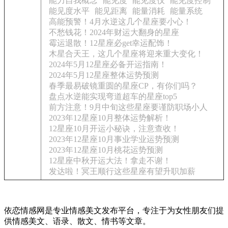
能力自我概念
能见度
能见度仪
能见度控制
能见度水平
能见距离
能量消耗
能量系统
高能预警！4月水逆这几个星座要小心！
不愁钱花！2024年财运大翻身的星座
霉运退散！12星座必get幸运配饰！
木星合天王，这几个星座将迎来重大变化！
2024年5月12星座必备开运指南！
2024年5月12星座整体运势预测
春季最易破镜重圆的星座CP，有你们吗？
盘点水逆能实现弯道超车的星座top5
前方注意！9月中旬这些星座要谨防职场小人
2023年12星座10月整体运势解析！
12星座10月开运小秘诀，注意查收！
2023年12星座10月事业学业运势预测
2023年12星座10月桃花运势预测
12星座中秋开运大法！拿走不谢！
发达啦！冥王顺行这些星座有望升职加薪
依恋情感网是专业情感美文发布平台，专注于为女性朋友们提
供情感美文、语录、散文、情书等文章。