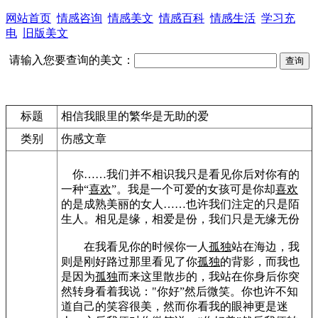
网站首页
情感咨询
情感美文
情感百科
情感生活
学习充
电
旧版美文
请输入您要查询的美文：
标题
相信我眼里的繁华是无助的爱
类别
伤感文章
你……我们并不相识我只是看见你后对你有的
一种“
喜欢
”。我是一个可爱的女孩可是你却
喜欢
的是成熟美丽的女人……也许我们注定的只是陌
生人。相见是缘，相爱是份，我们只是无缘无份
在我看见你的时候你一人
孤独
站在海边，我
则是刚好路过那里看见了你
孤独
的背影，而我也
是因为
孤独
而来这里散步的，我站在你身后你突
然转身看着我说："你好”然后微笑。你也许不知
道自己的笑容很美，然而你看我的眼神更是迷