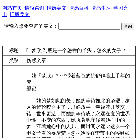
网站首页
情感咨询
情感美文
情感百科
情感生活
学习充
电
旧版美文
请输入您要查询的美文：
标题
叶梦欣,到底是一个怎样的丫头，怎么的女子？
类别
伤感文章
她『梦欣』*～*带着蓝色的忧郁作着上千年的
梦
题记­
她的梦如此的美，她的等待如此的坚硬，岁
月的齿轮咬合不了，只好放手．幸福花开落交
错，世事更迭，而她的等待成了永远在变的世界
中惟一不变的东西．她执著地守候着她心中的
梦，守着她心中的人儿，而时间永远比这么一个
弱女子看的要清楚～@～她等在季节里的容颜如