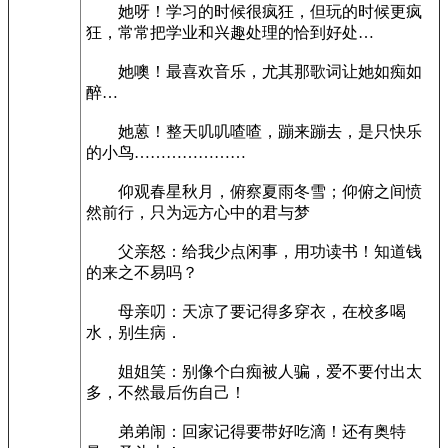
她呀！学习的时候很疯狂，但玩的时候更疯
狂，常常把学业和兴趣处理的恰到好处…­
­她噢！最喜欢音乐，尤其那歌词让她如痴如
醉…­
她蒽！整天叽叽喳喳，蹦来蹦去，是只快乐
的小鸟…­………………­
仰观春星秋月，俯察夏雨冬雪；仰俯之间愤
然前行，只为远方心中的君与梦­
父亲怒：给我少点闲事，用功读书！知道钱
的来之不易吗？­
母亲叨：天凉了要记得多穿衣，在校多喝
水，别生病．­
姐姐笑：别像个白痴被人骗，爱不要付出太
多，不然最后伤自己！­
弟弟闹：回家记得要带好吃滴！还有奥特