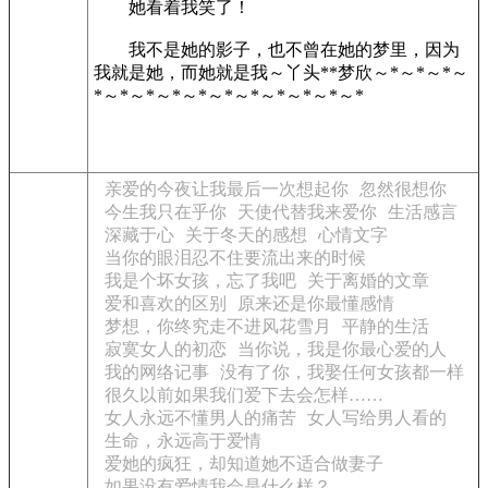
她看着我笑了！­
我不是她的影子，也不曾在她的梦里，因为
我就是她，而她就是我～丫头**梦欣～*～*～*～
*～*～*～*～*～*～*～*～*～*～*
亲爱的今夜让我最后一次想起你
忽然很想你
今生我只在乎你
天使代替我来爱你
生活感言
深藏于心
关于冬天的感想
心情文字
当你的眼泪忍不住要流出来的时候
我是个坏女孩，忘了我吧
关于离婚的文章
爱和喜欢的区别
原来还是你最懂感情
梦想，你终究走不进风花雪月
平静的生活
寂寞女人的初恋
当你说，我是你最心爱的人
我的网络记事
没有了你，我娶任何女孩都一样
很久以前如果我们爱下去会怎样……
女人永远不懂男人的痛苦
女人写给男人看的
生命，永远高于爱情
爱她的疯狂，却知道她不适合做妻子
如果没有爱情我会是什么样？