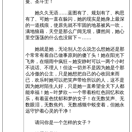
曼、圣斗士！­
她久久无语……蓝图有了、规划有了、构思
有了、可她一直在躲闪，她的现实是她身上最深
的一道残痕，使原先就不牢固的地基被风一吹，
满地狼藉．天空是那么广阔无垠，骤然间，她心
里空荡荡的什么也没留下～……­
她就是她，无论别人怎么说怎么想她还是那
个常常有着自己做事原则的傻丫头！她在阳光下
飞奔，在细雨中疯狂～她安静时可以一两个小时
不说话、不理人！但这一切并不是因为她是个那
么冷傲的公主，只是她想把自己的心收回来而
已．欢乐时她可以把笑声带给所以的人，这不是
因为她对陌生人好，只是她一直希望全天下人都
能幸福！她～叶梦欣～一个带着粉红色回忆和欢
乐，有着蓝色忧郁和梦的女子！在无数笑声、无
数眼泪，无数焦灼、无数感慨中蜕变着，但她永
远守护着心灵的干净！­
请问你是一个怎样的女子？