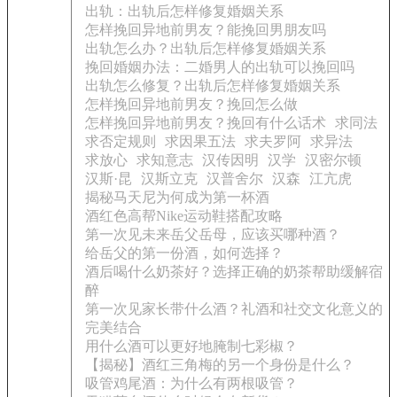
出轨：出轨后怎样修复婚姻关系
怎样挽回异地前男友？能挽回男朋友吗
出轨怎么办？出轨后怎样修复婚姻关系
挽回婚姻办法：二婚男人的出轨可以挽回吗
出轨怎么修复？出轨后怎样修复婚姻关系
怎样挽回异地前男友？挽回怎么做
怎样挽回异地前男友？挽回有什么话术
求同法
求否定规则
求因果五法
求夫罗阿
求异法
求放心
求知意志
汉传因明
汉学
汉密尔顿
汉斯·昆
汉斯立克
汉普舍尔
汉森
江亢虎
揭秘马天尼为何成为第一杯酒
酒红色高帮Nike运动鞋搭配攻略
第一次见未来岳父岳母，应该买哪种酒？
给岳父的第一份酒，如何选择？
酒后喝什么奶茶好？选择正确的奶茶帮助缓解宿
醉
第一次见家长带什么酒？礼酒和社交文化意义的
完美结合
用什么酒可以更好地腌制七彩椒？
【揭秘】酒红三角梅的另一个身份是什么？
吸管鸡尾酒：为什么有两根吸管？