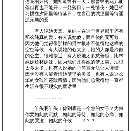
莲花的开落、她知道终有一天，那曾经的花儿能
落但再也不能开；一处落日，一处情伤～她已经
习惯在夕阳里等待落日，在自己的城堡里等待遥
遥无期的爱……­
有人说她天真、单纯～在这个世界那里还有
那么纯真的爱．有人说她傻，而且傻的无可救、
因为他们觉得像那样的男生根本不值得她这样的
空空等候．­有人说她的心太凉，她的人像是冷傲
的公主、很难接近！­有人说她太多愁善感，比林
妹妹还林妹妹，因为他们觉得她的梦太美、泪也
太多太多．­也有人说她的心简直无法让人读懂，
因为没有人能看清她梦里的美景．­也有人说这么
笨的女孩谁还敢留情，因为他们总觉得她一直都
生活在很不现实的童话里．­
………………­
丫头啊丫头！你到底是一个怎的女子？为何
你要如此的沉默、如此的等待、如此的心痛、如
此的哭泣、如此的守候……？？？­