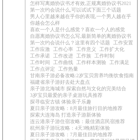
怎样写离婚协议书才有效,正规离婚协议书2021
第一次约会说什么,可以试试下面三个话题
男人心里越来越在乎你的表现,一个男人越在乎
你越会怎么样
喜欢一个人是什么感觉？喜欢一个人的感觉
自愿离婚协议书怎么写,最新简单的离婚协议书
第一次约会说什么？这里有四个话题
工作安置
工作应激
工作心率
工作意义
工作扩大化
工作承诺
工作改进
工作族
工作时制
工作时间
工作曲线
工作样本测验
工作满足
工作点评定
工作热量
甘南亲子游必备攻略:2岁宝贝营养均衡饮食指南
福建省亲子游好去处大盘点
亲子游北海城市 探索自然与文化的完美结合
3岁宝贝最爱的亲子桌游玩具推荐
探寻临安古镇 体验亲子乐趣
夏日亲子游攻略：8月最佳旅行目的地推荐
探索大连海岛 打造亲子游新体验
连云港亲子游住宿攻略：最佳酒店民宿推荐
杭州亲子游玩攻略：4天3晚精彩体验
夏日亲子游攻略：7月最佳目的地推荐