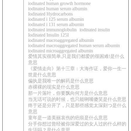
iodinated human growth hormone
iodinated human serum albumin
Iodinated Hydrocarbons
iodinated i 125 serum albumin
iodinated i 131 serum albumin
iodinated immunoglobulin
iodinated insulin
Iodinated Insulin 125I
iodinated macroaggregated albumin
iodinated macroaggregated human serum albumin
iodinated microaggregated albumin
爱情其实很简单,只是我们都爱的很困难!是什么
意思
《爱情走向》第十三章：大海作证，爱你一生一
世是什么意思
偏执是我唯一的解药是什么意思
赤裸裸的现实是什么意思
那一片落叶，你要飘向何方是什么意思
当无话可说的时候，也只能咧嘴傻笑是什么意思
终于还是分开了，只是那些感觉太深刻つ是什么
意思
童年是一道美丽哀伤的疤痕是什么意思
分手你想过曾经被你深爱过的女人过的什么样的
生活吗？是什么意思