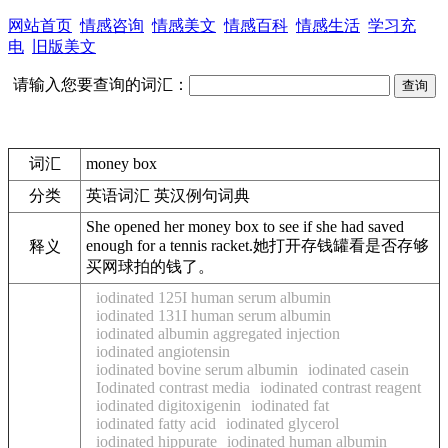
网站首页
情感咨询
情感美文
情感百科
情感生活
学习充
电
旧版美文
请输入您要查询的词汇：
词汇
money box
分类
英语词汇 英汉例句词典
She opened her
money box
to see if she had saved
enough for a tennis racket.
她打开存钱罐看是否存够
释义
买网球拍的钱了。
iodinated 125I human serum albumin
iodinated 131I human serum albumin
iodinated albumin aggregated injection
iodinated angiotensin
iodinated bovine serum albumin
iodinated casein
Iodinated contrast media
iodinated contrast reagent
iodinated digitoxigenin
iodinated fat
iodinated fatty acid
iodinated glycerol
iodinated hippurate
iodinated human albumin