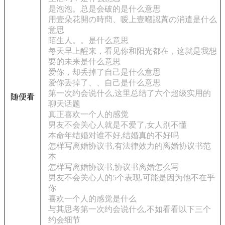
是泡泡。总是会破的是什么意思
用壹朵花開の時蕳、嗳上壹嗰認蒖の消遣是什么
意思
陌生人。。是什么意思
每天早上醒来，看见你和阳光都在，这就是我想
要的未来是什么意思
爱你，却丢掉了自己是什么意思
爱你丢掉了、、自己是什么意思
第一次约会说什么,这里总结了六个超级实用的
随便看
聊天话题
真正喜欢一个人的感觉
男友不会关心人就是不爱了,女人别不懂
本命年结婚对谁不好,结婚真的不好吗
怎样写离婚协议书,有法律效力的离婚协议书范
本
怎样写离婚协议书,协议书离婚怎么写
男友不会关心人的5个表现,可能是因为他不在乎
你
喜欢一个人的感觉是什么
与其思考第一次约会说什么,不如看看以下三个
约会细节