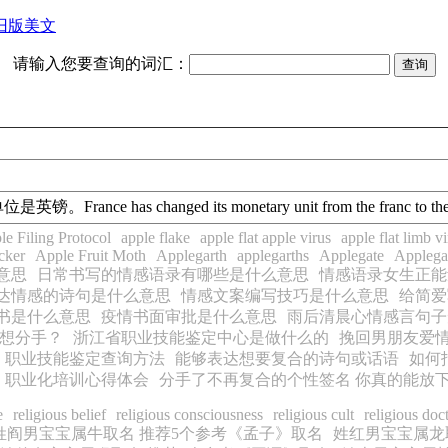
旧版美文
请输入您要查询的词汇：
单位是英镑。
France has changed its
monetary unit
from the franc to th
le Filing Protocol
apple flake
apple flat apple virus
apple flat limb v
icker
Apple Fruit Moth
Applegarth
applegarths
Applegate
Applega
意思
日常书写的情感语录有哪些是什么意思
情感语录女生正能
达情感的诗句是什么意思
情感文案编写技巧是什么意思
给简爱
书是什么意思
疫情书面审批是什么意思
雨后清晨心情感言句子
想分手？
浙江省职业技能鉴定中心是做什么的
挽回男朋友爱情
职业技能鉴定查询方法
能够表达想要复合的诗句或话语
如何
职业化培训心得体会
分手了不再复合的个性签名 你真的能放
e
religious belief
religious consciousness
religious cult
religious doc
姓阎男宝宝属牛取名 推荐5个参考《孟子》取名
姓红男宝宝属龙