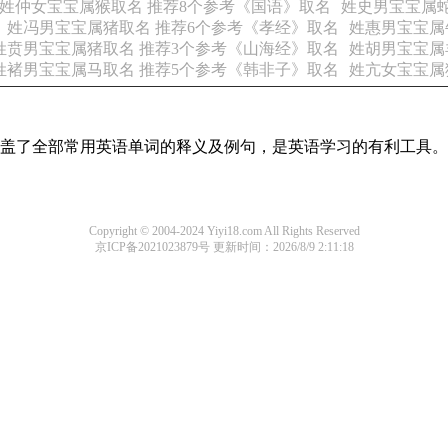
姓仲女宝宝属猴取名 推荐8个参考《国语》取名
姓史男宝宝属蛇
姓冯男宝宝属猪取名 推荐6个参考《孝经》取名
姓惠男宝宝属
姓贲男宝宝属猪取名 推荐3个参考《山海经》取名
姓胡男宝宝属
姓褚男宝宝属马取名 推荐5个参考《韩非子》取名
姓亢女宝宝属
本涵盖了全部常用英语单词的释义及例句，是英语学习的有利工具。
Copyright © 2004-2024 Yiyi18.com All Rights Reserved
京ICP备2021023879号
更新时间：2026/8/9 2:11:18