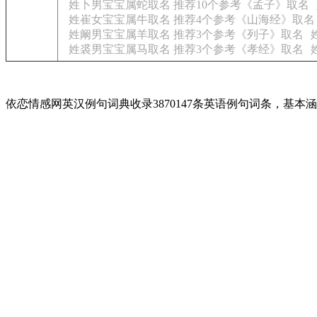
姓卜男宝宝属蛇取名 推荐10个参考《孟子》取名
姓崔女宝宝属牛取名 推荐4个参考《山海经》取名
姓阚男宝宝属羊取名 推荐3个参考《列子》取名
姓裘男宝宝属马取名 推荐3个参考《孝经》取名
依恋情感网英汉例句词典收录3870147条英语例句词条，基