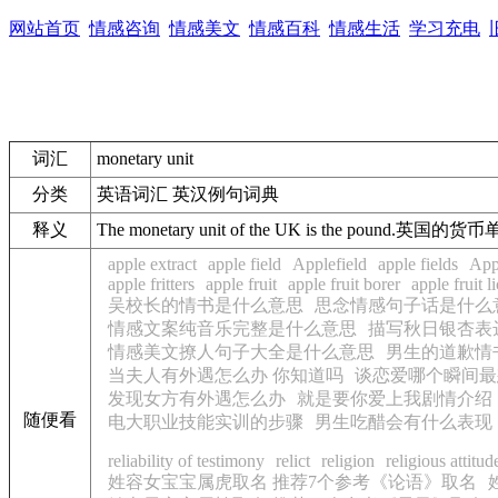
网站首页
情感咨询
情感美文
情感百科
情感生活
学习充电
词汇
monetary unit
分类
英语词汇 英汉例句词典
释义
The
monetary unit
of the UK is the pound.
英国的货币
apple extract
apple field
Applefield
apple fields
App
apple fritters
apple fruit
apple fruit borer
apple fruit l
吴校长的情书是什么意思
思念情感句子话是什么
情感文案纯音乐完整是什么意思
描写秋日银杏表
情感美文撩人句子大全是什么意思
男生的道歉情
当夫人有外遇怎么办 你知道吗
谈恋爱哪个瞬间最
发现女方有外遇怎么办
就是要你爱上我剧情介绍
随便看
电大职业技能实训的步骤
男生吃醋会有什么表现
reliability of testimony
relict
religion
religious attitud
姓容女宝宝属虎取名 推荐7个参考《论语》取名