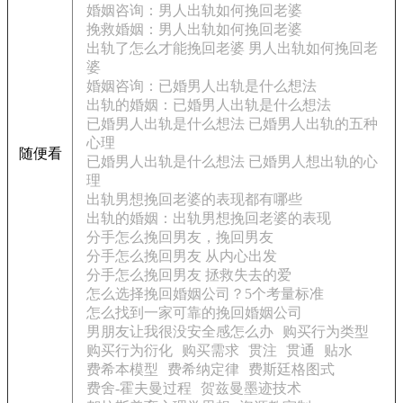
婚姻咨询：男人出轨如何挽回老婆
挽救婚姻：男人出轨如何挽回老婆
出轨了怎么才能挽回老婆 男人出轨如何挽回老
婆
婚姻咨询：已婚男人出轨是什么想法
出轨的婚姻：已婚男人出轨是什么想法
已婚男人出轨是什么想法 已婚男人出轨的五种
心理
随便看
已婚男人出轨是什么想法 已婚男人想出轨的心
理
出轨男想挽回老婆的表现都有哪些
出轨的婚姻：出轨男想挽回老婆的表现
分手怎么挽回男友，挽回男友
分手怎么挽回男友 从内心出发
分手怎么挽回男友 拯救失去的爱
怎么选择挽回婚姻公司？5个考量标准
怎么找到一家可靠的挽回婚姻公司
男朋友让我很没安全感怎么办
购买行为类型
购买行为衍化
购买需求
贯注
贯通
贴水
费希本模型
费希纳定律
费斯廷格图式
费舍-霍夫曼过程
贺兹曼墨迹技术