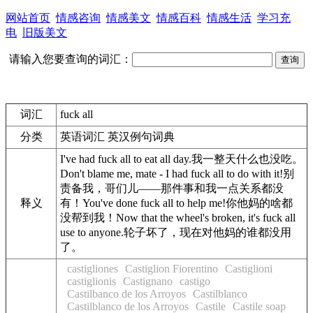
网站首页
情感咨询
情感美文
情感百科
情感生活
学习充
电
旧版美文
请输入您要查询的词汇：
词汇
fuck all
分类
英语词汇 英汉例句词典
I've had
fuck all
to eat all day.
我一整天什么也没吃。
Don't blame me, mate - I had
fuck all
to do with it!
别
责备我，哥们儿——那件事和我一点关系都没
释义
有！
You've done
fuck all
to help me!
你他妈的啥都
没帮到我！
Now that the wheel's broken, it's
fuck all
use to anyone.
轮子坏了，现在对他妈的谁都没用
了。
castigliones
Castiglion Fiorentino
Castiglioni
castiglionis
Castignano
castigo
Castilbanco de los Arroyos
Castilblanco
Castilblanco de los Arroyos
Castile
Castile soap