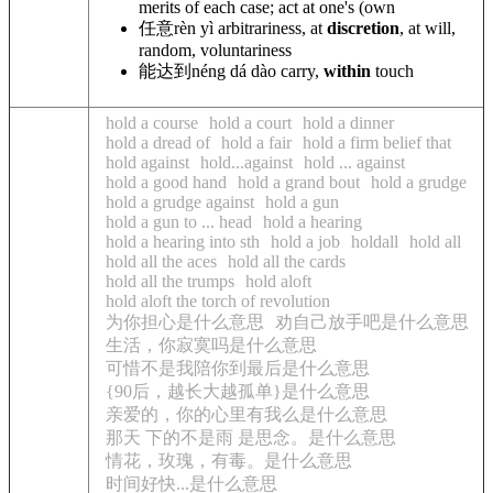
merits of each case; act at one
's (own
任意
rèn yì arbitrariness, at
discretion
, at will,
random, voluntariness
能达到
néng dá dào carry,
within
touch
hold a course
hold a court
hold a dinner
hold a dread of
hold a fair
hold a firm belief that
hold against
hold...against
hold ... against
hold a good hand
hold a grand bout
hold a grudge
hold a grudge against
hold a gun
hold a gun to ... head
hold a hearing
hold a hearing into sth
hold a job
holdall
hold all
hold all the aces
hold all the cards
hold all the trumps
hold aloft
hold aloft the torch of revolution
为你担心是什么意思
劝自己放手吧是什么意思
生活，你寂寞吗是什么意思
可惜不是我陪你到最后是什么意思
{90后，越长大越孤单}是什么意思
亲爱的，你的心里有我么是什么意思
那天 下的不是雨 是思念。是什么意思
情花，玫瑰，有毒。是什么意思
时间好快...是什么意思