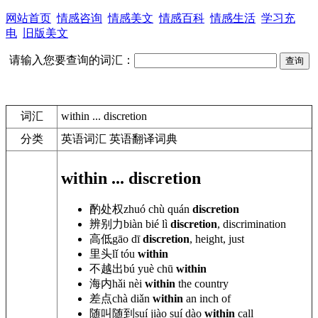
网站首页
情感咨询
情感美文
情感百科
情感生活
学习充
电
旧版美文
请输入您要查询的词汇：
词汇
within ... discretion
分类
英语词汇 英语翻译词典
within ... discretion
酌处权
zhuó chù quán
discretion
辨别力
biàn
bié lì
discretion
, discrimination
高低
gāo
dī
discretion
, height, just
里头
lǐ tóu
within
不越出
bú yuè
chū
within
海内
hǎi
nèi
within
the country
差点
chà diǎn
within
an inch of
随叫随到
suí jiào suí dào
within
call