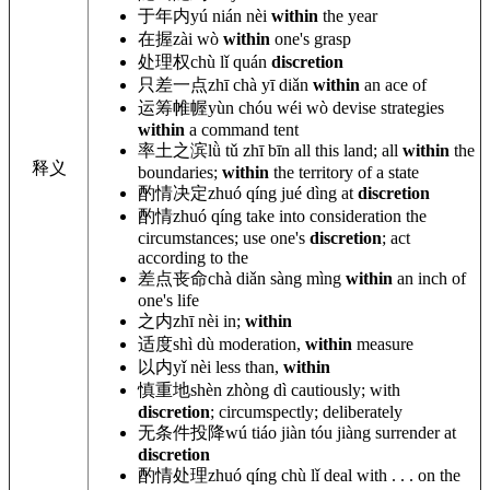
于年内
yú nián
nèi
within
the year
在握
zài wò
within
one's grasp
处理权
chù lǐ quán
discretion
只差一点
zhī chà
yī diǎn
within
an ace of
运筹帷幄
yùn chóu wéi wò devise
strategies
within
a command tent
率土之滨
lǜ tǔ zhī bīn
all this land; all
within
the
释义
boundaries;
within
the territory of a state
酌情决定
zhuó qíng jué dìng at
discretion
酌情
zhuó qíng take into consideration the
circumstances; use one
's
discretion
; act
according to the
差点丧命
chà diǎn sàng mìng
within
an inch of
one's life
之内
zhī nèi in;
within
适度
shì dù moderation,
within
measure
以内
yǐ nèi less than,
within
慎重地
shèn zhòng dì cautiously; with
discretion
; circumspectly; deliberately
无条件投降
wú tiáo jiàn tóu jiàng surrender at
discretion
酌情处理
zhuó qíng chù lǐ deal with . . . on the