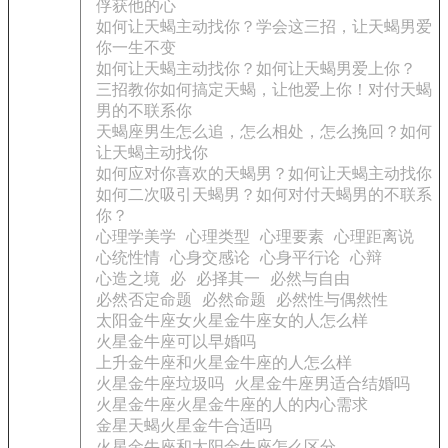
俘获他的心
如何让天蝎主动找你？学会这三招，让天蝎男爱
你一生不变
如何让天蝎主动找你？如何让天蝎男爱上你？
三招教你如何搞定天蝎，让他爱上你！对付天蝎
男的不联系你
天蝎座男生怎么追，怎么相处，怎么挽回？如何
让天蝎主动找你
如何应对你喜欢的天蝎男？如何让天蝎主动找你
如何二次吸引天蝎男？如何对付天蝎男的不联系
你？
心理学美学
心理类型
心理要素
心理距离说
心统性情
心身交感论
心身平行论
心辩
心造之境
必
必择其一
必然与自由
必然否定命题
必然命题
必然性与偶然性
太阳金牛座女火星金牛座女的人怎么样
火星金牛座可以早婚吗
上升金牛座和火星金牛座的人怎么样
火星金牛座垃圾吗
火星金牛座男适合结婚吗
火星金牛座火星金牛座的人的内心需求
金星天蝎火星金牛合适吗
火星金牛座和太阳金牛座怎么区分