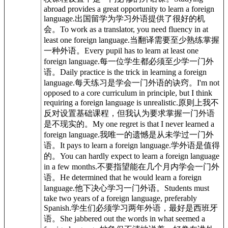
abroad provides a great opportunity to learn a
foreign
language
.
出国留学为学习外语提供了很好的机
会。
To work as a translator, you need fluency in at
least one
foreign language
.
当翻译需要至少熟练掌握
一种外语。
Every pupil has to learn at least one
foreign language
.
每一位学生都必须至少学一门外
语。
Daily practice is the trick in learning a
foreign
language
.
每天练习是学会一门外语的诀窍。
I'm not
opposed to a core curriculum in principle, but I think
requiring a
foreign language
is unrealistic.
原则上我不
反对设置基础课程，但我认为要求掌握一门外语
是不现实的。
My one regret is that I never learned a
foreign language
.
我唯一的遗憾是从未学过一门外
语。
It pays to learn a
foreign language
.
学外语是值得
的。
You can hardly expect to learn a
foreign language
in a few months.
不要指望能在几个月内学会一门外
语。
He determined that he would learn a
foreign
language
.
他下决心学习一门外语。
Students must
take two years of a
foreign language
, preferably
Spanish.
学生们必须学习两年外语，最好是西班牙
语。
She jabbered out the words in what seemed a