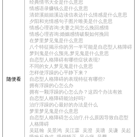
经典情书大全是什么意思
情感语录赚钱么是什么意思
清碧溪姐姐溪边读信表达什么情感是什么意思
夕阳和光情感句子图片唯美是什么意思
情感心理咨询:夫妻之间怎么挽回感情
情感心理咨询:婚姻感情破裂如何挽回
在梦里梦见鬼是什么意思
八个特征揭示你的另一半可能是自恋型人格障碍
梦到鬼是什么预兆,梦见鬼是什么意思
自恋型人格障碍有哪些症状表现?
不同的女人梦见鬼是什么意思
怎样使浮躁的心平静下来？
随便看
自恋型人格障碍的表现特征有哪些?
拥有浮躁的心怎么办
拥有一颗浮躁的心怎么办？这四个办法有效
自恋型人格障碍能治好吗?
治疗浮躁的心最好的办法是什么
梦里梦见鬼是什么意思
自恋型人格障碍怎么治疗,什么原因导致自恋型
人格障碍
吴廷翰
吴景鸿
吴江霖
吴澄
吴瑭
吴谦
吴起
吸吮反身寸
吸烟矫正
呆小病
呈臀