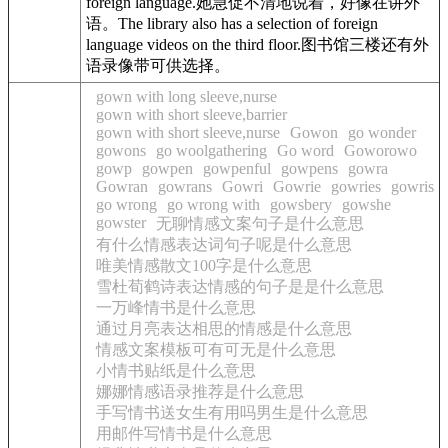
foreign language
.
她急促不清地说着，好像在讲外
语。
The library also has a selection of
foreign
language
videos on the third floor.
图书馆三楼还有外
语录像带可供选择。
gown with long sleeve,nurse
gown with short sleeve,barrier
gown with short sleeve,nurse
Gowon
go wonder
gowons
go woolgathering
Go word
Goworowo
gowp
gowpen
gowpenful
gowpens
gowra
Gowran
gowrans
Gowri
Gowrie
gowries
gowris
go wrong
go wrong with
gowsbery
gowshe
gowster
无聊情感文案句子是什么意思
有什么情感表达词句子呢是什么意思
唯美情感散文100字是什么意思
雪杜荀鹤诗表达情感的句子是是什么意思
一万峰情书是什么意思
通过月亮表达相思的情感是什么意思
情感文案模板可有可无是什么意思
小情书贴纸是什么意思
娜娜情感语录推荐是什么意思
手写情书送女生有用吗男生是什么意思
用邮件写情书是什么意思