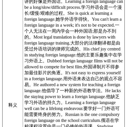
讲的好像是外国话。
Learning a
foreign language
can
be a long/slow/difficult process.
学习外语会是一个漫
长/缓慢/艰难的过程。
She is quick at learning a
foreign language
.
她学外语学得快。
You can't learn a
foreign language
in a week; it's not to be expected.
一
个人无法在一周内学会一种外国语;那是办不到
的。
Most legal translation is done by lawyers with
foreign language
training.
大部分的法律翻译都是由
受过外语培训的律师完成的。
His chief joy centred
in studying
foreign language
.
他的主要乐趣集中在学
习外语上。
Dubbed
foreign language
films will not be
allowed to compete for best film.
外国译制片不得参
加最佳影片的角逐。
It's not easy to express yourself
in a
foreign language
.
用外语来表达自己的观点不容
易。
He authored a new system for teaching a
foreign
language
.
他倡导了一种新的外语教学法。
He lacks
the staying power to learn a
foreign language
.
他缺乏
学习外语的持久力。
Learning a
foreign language
释义
well can be a lifelong endeavour.
要学好一门外语可
能需要终身的努力。
Russian is the one compulsory
foreign language
on the school curriculum.
俄语在学
校课程设置中是一门必修的外语课。
Studying