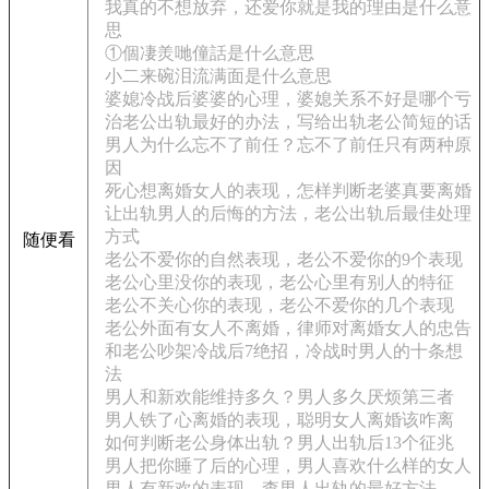
我真的不想放弃，还爱你就是我的理由是什么意
思
①個凄羙哋僮話是什么意思
小二来碗泪流满面是什么意思
婆媳冷战后婆婆的心理，婆媳关系不好是哪个亏
治老公出轨最好的办法，写给出轨老公简短的话
男人为什么忘不了前任？忘不了前任只有两种原
因
死心想离婚女人的表现，怎样判断老婆真要离婚
让出轨男人的后悔的方法，老公出轨后最佳处理
方式
随便看
老公不爱你的自然表现，老公不爱你的9个表现
老公心里没你的表现，老公心里有别人的特征
老公不关心你的表现，老公不爱你的几个表现
老公外面有女人不离婚，律师对离婚女人的忠告
和老公吵架冷战后7绝招，冷战时男人的十条想
法
男人和新欢能维持多久？男人多久厌烦第三者
男人铁了心离婚的表现，聪明女人离婚该咋离
如何判断老公身体出轨？男人出轨后13个征兆
男人把你睡了后的心理，男人喜欢什么样的女人
男人有新欢的表现，查男人出轨的最好方法