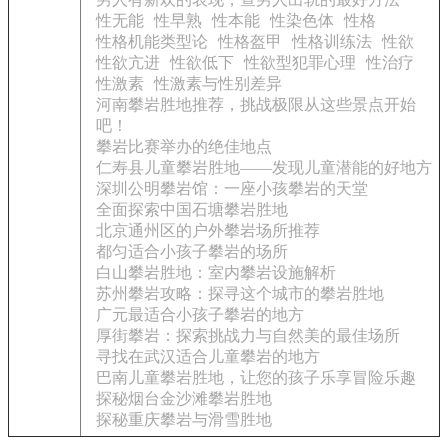
性无能
性早熟
性本能
性染色体
性格
性格机能类型论
性格盔甲
性格训练法
性欲
性欲亢进
性欲低下
性欲型犯罪心理
性治疗
性激素
性激素与性别差异
河南攀岩胜地推荐，挑战极限从这些景点开始
吧！
攀岩比赛举办的绝佳地点
仁寿县儿童攀岩胜地——发现儿童潜能的好地方
深圳公明攀岩馆：一座小孩攀岩的天堂
全面探索中国石塘攀岩胜地
北京通州区的户外攀岩场所推荐
都匀适合小孩子攀岩的场所
白山攀岩胜地：室内攀岩设施解析
苏州攀岩攻略：探寻这个城市的攀岩胜地
广元最适合小孩子攀岩的地方
厚街攀岩：探索挑战力与自然美的最佳场所
寻找在武汉适合儿童攀岩的地方
巴南儿童攀岩胜地，让您的孩子乐享冒险乐趣
探秘烟台金沙滩攀岩胜地
探秘重庆攀岩与滑雪胜地