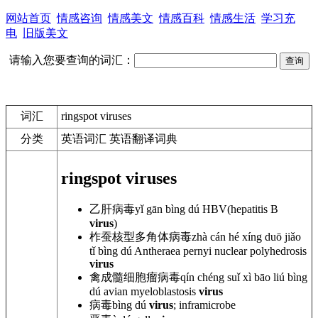
网站首页
情感咨询
情感美文
情感百科
情感生活
学习充
电
旧版美文
请输入您要查询的词汇：
词汇
ringspot viruses
分类
英语词汇 英语翻译词典
ringspot viruses
乙肝病毒
yǐ gān bìng dú HBV(hepatitis
B
virus
)
柞蚕核型多角体病毒
zhà cán hé xíng duō jiǎo
tǐ bìng dú
Antheraea pernyi nuclear
polyhedrosis
virus
禽成髓细胞瘤病毒
qín chéng suǐ
xì bāo liú bìng
dú avian myeloblastosis
virus
病毒
bìng dú
virus
; inframicrobe