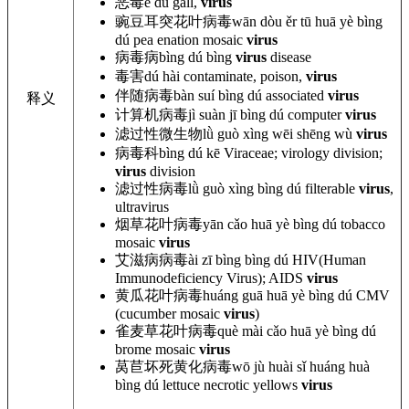
恶毒
è dú gall,
virus
豌豆耳突花叶病毒
wān dòu ěr tū huā yè bìng
dú
pea enation mosaic
virus
病毒病
bìng dú bìng
virus
disease
毒害
dú hài contaminate, poison,
virus
伴随病毒
bàn suí bìng dú associated
virus
释义
计算机病毒
jì suàn jī bìng dú computer
virus
滤过性微生物
lǜ guò xìng wēi shēng wù
virus
病毒科
bìng dú kē Viraceae; virology division;
virus
division
滤过性病毒
lǜ guò xìng bìng dú filterable
virus
,
ultravirus
烟草花叶病毒
yān cǎo huā yè bìng dú tobacco
mosaic
virus
艾滋病病毒
ài zī bìng bìng dú HIV(Human
Immunodeficiency Virus); AIDS
virus
黄瓜花叶病毒
huáng guā huā yè bìng dú CMV
(cucumber mosaic
virus
)
雀麦草花叶病毒
què mài cǎo huā yè bìng dú
brome mosaic
virus
莴苣坏死黄化病毒
wō jù huài sǐ huáng huà
bìng dú lettuce necrotic yellows
virus