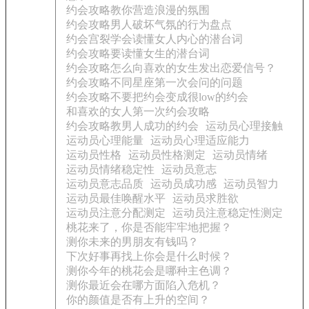
约会攻略教你营造浪漫的氛围
约会攻略男人破坏气氛的行为盘点
约会宫裂学会读懂女人内心的潜台词
约会攻略要读懂女生的潜台词
约会攻略怎么向喜欢的女生发出恋爱信号？
约会攻略不同星座第一次会问的问题
约会攻略不要把约会变成很low的约会
和喜欢的女人第一次约会攻略
约会攻略教男人成功的约会
运动员心理接触
运动员心理能量
运动员心理适应能力
运动员性格
运动员性格测定
运动员情绪
运动员情绪稳定性
运动员意志
运动员意志品质
运动员成功感
运动员智力
运动员最佳唤醒水平
运动员求胜欲
运动员注意分配测定
运动员注意稳定性测定
桃花来了，你是否能牢牢地把握？
测你未来的男朋友有钱吗？
下次好事再找上你会是什么时候？
测你今年的桃花会是哪种主色调？
测你最近会在哪方面陷入危机？
你的颜值是否有上升的空间？