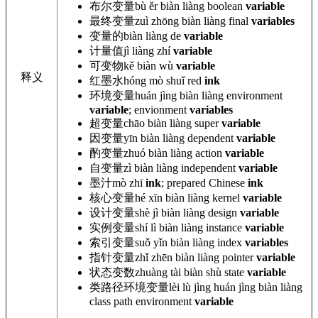
布尔变量
bù ěr biàn
liàng
boolean
variable
最终变量
zuì zhōng biàn
liàng
final
variables
变量的
biàn
liàng de
variable
计量值
jì liàng zhí
variable
可变物
kě biàn
wù
variable
释义
红墨水
hóng mò shuǐ
red
ink
环境变量
huán jìng biàn
liàng environment
variable
; envionment
variables
超变量
chāo biàn liàng
super
variable
因变量
yīn biàn liàng
dependent
variable
酌变量
zhuó biàn
liàng action
variable
自变量
zì biàn liàng
independent
variable
墨汁
mò zhī
ink
; prepared Chinese
ink
核心变量
hé xīn biàn
liàng kernel
variable
设计变量
shè jì biàn
liàng design
variable
实例变量
shí lì biàn
liàng instance
variable
索引变量
suǒ yǐn biàn
liàng index
variables
指针变量
zhǐ zhēn biàn
liàng pointer
variable
状态变数
zhuàng tài biàn
shù state
variable
类路径环境变量
lèi lù jìng huán jìng biàn
liàng
class path environment
variable