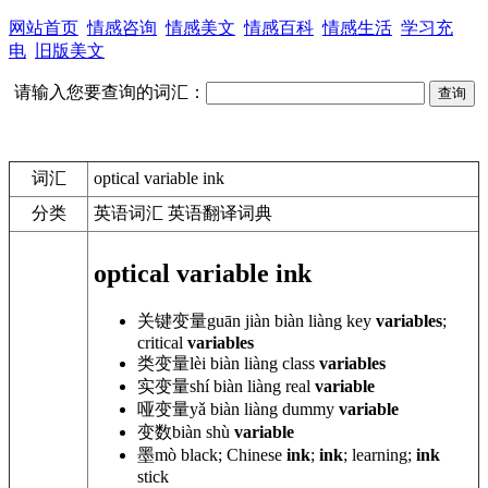
网站首页
情感咨询
情感美文
情感百科
情感生活
学习充
电
旧版美文
请输入您要查询的词汇：
词汇
optical variable ink
分类
英语词汇 英语翻译词典
optical variable ink
关键变量
guān jiàn biàn
liàng
key
variables
;
critical
variables
类变量
lèi biàn
liàng
class
variables
实变量
shí biàn
liàng
real
variable
哑变量
yǎ biàn
liàng
dummy
variable
变数
biàn
shù
variable
墨
mò black; Chinese
ink
;
ink
; learning;
ink
stick