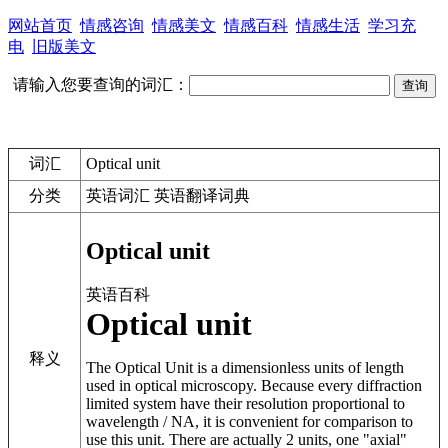
网站首页
情感咨询
情感美文
情感百科
情感生活
学习充
电
旧版美文
请输入您要查询的词汇：
词汇
Optical unit
分类
英语词汇 英语翻译词典
Optical unit
英语百科
Optical unit
释义
The Optical Unit is a dimensionless units of length
used in optical microscopy. Because every diffraction
limited system have their resolution proportional to
wavelength / NA, it is convenient for comparison to
use this unit. There are actually 2 units, one "axial"