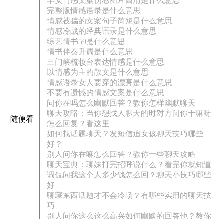
早安情感文案伤感图片高清是什么意思
完整版情感语录是什么意思
情感被骗的文案句子简短是什么意思
情感冷战的经典语录是什么意思
综艺情书59是什么意思
情书伴奏升调是什么意思
三门峡梳妆台表达情感是什么意思
以情感为主的散文是什么意思
情感语录女人要穿的漂亮是什么意思
不要有遗憾的情感文案是什么意思
问你在吗怎么幽默回答？教你怎样幽默聊天
聊天攻略：当你想找人聊天的时对方问你干嘛呀
随便看
怎么回复？看这里
如何找话题聊天？发短信追女孩聊天技巧哪些
好？
别人问你在嘛怎么回答？教你一些聊天攻略
聊天宝典：聊妹打完招呼说什么？看完你就知道
调侃问我这个人多少钱怎么回？聊天小技巧哪些
好
聊藏东西话题才不会冷场？有哪些实用的聊天技
巧
别人问你这么这么高兴如何幽默的回答他？教你