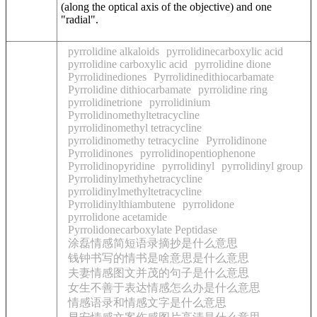
(along the optical axis of the objective) and one
"radial".
pyrrolidine alkaloids
pyrrolidinecarboxylic acid
pyrrolidine carboxylic acid
pyrrolidine dione
Pyrrolidinediones
Pyrrolidinedithiocarbamate
Pyrrolidine dithiocarbamate
pyrrolidine ring
pyrrolidinetrione
pyrrolidinium
Pyrrolidinomethyltetracycline
pyrrolidinomethyl tetracycline
pyrrolidinomethy tetracycline
Pyrrolidinone
Pyrrolidinones
pyrrolidinopentiophenone
Pyrrolidinopyridine
pyrrolidinyl
pyrrolidinyl group
Pyrrolidinylmethyhetracycline
pyrrolidinylmethyltetracycline
Pyrrolidinylthiambutene
pyrrolidone
pyrrolidone acetamide
Pyrrolidonecarboxylate Peptidase
涂磊情感简短语录摘抄是什么意思
钱钟书写的情书是啥意思是什么意思
夫妻情感图文并茂的句子是什么意思
女生不善于表达情感怎么办是什么意思
情感语录和情感文字是什么意思