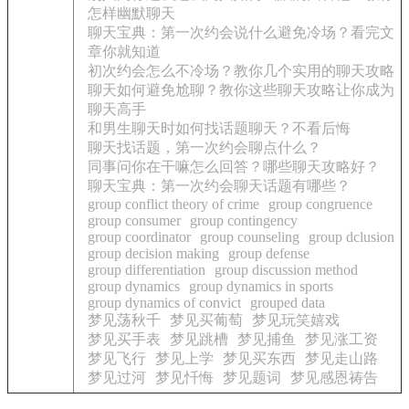
怎样幽默聊天
聊天宝典：第一次约会说什么避免冷场？看完文
章你就知道
初次约会怎么不冷场？教你几个实用的聊天攻略
聊天如何避免尬聊？教你这些聊天攻略让你成为
聊天高手
和男生聊天时如何找话题聊天？不看后悔
聊天找话题，第一次约会聊点什么？
同事问你在干嘛怎么回答？哪些聊天攻略好？
聊天宝典：第一次约会聊天话题有哪些？
group conflict theory of crime
group congruence
group consumer
group contingency
group coordinator
group counseling
group dclusion
group decision making
group defense
group differentiation
group discussion method
group dynamics
group dynamics in sports
group dynamics of convict
grouped data
梦见荡秋千
梦见买葡萄
梦见玩笑嬉戏
梦见买手表
梦见跳槽
梦见捕鱼
梦见涨工资
梦见飞行
梦见上学
梦见买东西
梦见走山路
梦见过河
梦见忏悔
梦见题词
梦见感恩祷告