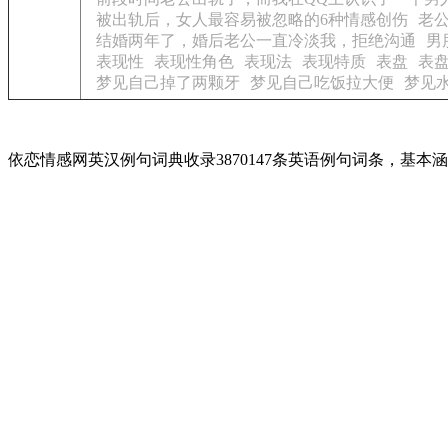
被出轨后，女人最容易被忽略的6种情感创伤
老
结婚两年了，婚后老公一直冷淡我，拒绝沟通
男
表现性
表现性角色
表现法
表现特质
表盘
表
梦见自己掉了两颗牙
梦见自己吃饭拉大便
梦见
依恋情感网英汉例句词典收录3870147条英语例句词条，基