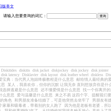
旧版美文
请输入您要查询的词汇：
Diskitides
diskitis
disk jacket
diskjockey
disk jockey
disk jointer
disk latency
Disklavier
disk layout
disk leather wheel
diskless
Dis
爱宝典：当代男人泡妞终极教程是什么意思
献给情人最经典的
意思
某人，我喜欢你，但你的沉默 让我无奈 直到想放弃你是什
我选择逃避是什么意思
还不懂爱情是什么意思
找一个你离开的
什么意思
爱与温馨是什么意思
来之不易 这四个字、提醒莪们
的角色
和男朋友准备结婚了，可是他突然去坐牢了
男朋友有
个家暴和吸毒者，带着别的女人跑了
因为他是老板有老婆，所
人
我和他离婚快2年了，从结婚他对我就各种不放心
喜欢上了