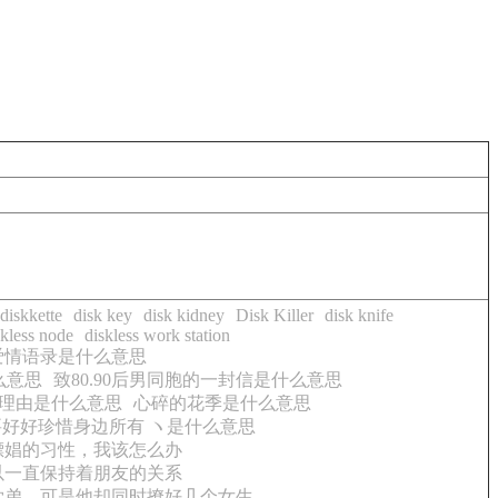
diskkette
disk key
disk kidney
Disk Killer
disk knife
kless node
diskless work station
爱情语录是什么意思
么意思
致80.90后男同胞的一封信是什么意思
理由是什么意思
心碎的花季是什么意思
要好好珍惜身边所有 ヽ是什么意思
嫖娼的习性，我该怎么办
以一直保持着朋友的关系
学弟，可是他却同时撩好几个女生