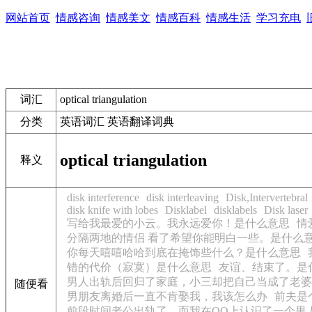
网站首页
情感咨询
情感美文
情感百科
情感生活
学习充电
词汇
optical triangulation
分类
英语词汇 英语翻译词典
optical triangulation
释义
disk interference
disk interleaving
Disk,Intervertebral
disk knife with lobes
Disklabel
disklabels
Disk laser
写给我最爱的小云。我永远爱你！是什么意思
情
分隔两地的情侣 看了希望你能明白一些。是什么
你每天嘻嘻哈哈到底在掩饰些什么？是什么意思
错的代价（寂寞）是什么意思
友谊、结束了。是
男人出轨后回归了家庭，小三却把自己当成了老婆
随便看
男朋友离婚后一直不肯娶我，我该怎么办
前夫是
前段时间老公出轨了，而我在QQ上认识了一个男