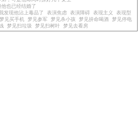
但他也已经结婚了
我发现他沾上毒品了
表演焦虑
表演障碍
表现主义
表现型
梦见买手机
梦见参军
梦见杀小孩
梦见拚命喝酒
梦见停电
钱
梦见扫垃圾
梦见扫树叶
梦见去看房