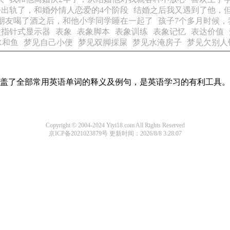
公出轨了，和婚外情人恋爱的4个阶段
结婚之后我又遇到了他，
朋友喝了酒之后，和他小学同学睡在一起了
孩子7个多月时候，
盘指针式显示器
表象
表象脚本
表象训练
表象记忆
表达价值
水和鱼
梦见自己小便
梦见双脚採屎
梦见水淹房子
梦见欠别人
本涵盖了全部常用英语单词的释义及例句，是英语学习的有利工具。
Copyright © 2004-2024 Yiyi18.com All Rights Reserved
京ICP备2021023879号
更新时间：2026/8/8 3:28:07