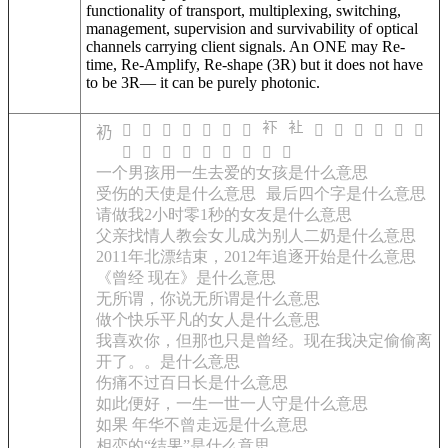
functionality of transport, multiplexing, switching,
management, supervision and survivability of optical
channels carrying client signals. An ONE may Re-
time, Re-Amplify, Re-shape (3R) but it does not have
to be 3R— it can be purely photonic.
𧘔
𧘕
𧘍
𧘎
𧘏
𧘐
𧘑
𧘒
𧘓
𧘖
𧘗
𧘘
𧘙
𧘚
𧘛
𧘌
𧘜
𧘝
𧘞
𧘟
𧘠
𧘡
𧘢
𧘣
𧘤
一个男孩用一生去爱的女孩是什么意思
受伤的天使是什么意思
最后四个字是什么意思
请做我2小时零1秒的女友是什么意思
父亲找情人教会女儿成为别人二奶是什么意思
2011年北漂结束，2012年追逐开始是什么意思
《曾经 现在》是什么意思
无所谓，你说无所谓是什么意思
做个快乐平凡的女人是什么意思
我喜欢你，但那也只是曾经。现在我决定偷偷离
开了。。是什么意思
伤痛不过百日长是什么意思
如此便好，一生一世一人守是什么意思
如果 年华不曾走远是什么意思
相恋的“结果”是什么意思