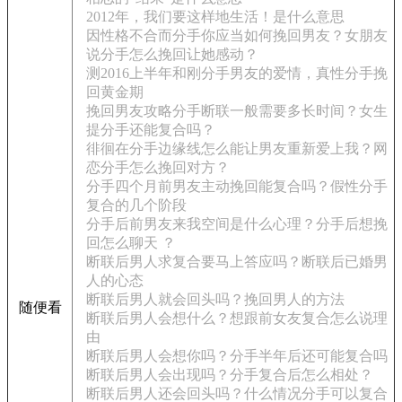
2012年，我们要这样地生活！是什么意思
因性格不合而分手你应当如何挽回男友？女朋友
说分手怎么挽回让她感动？
测2016上半年和刚分手男友的爱情，真性分手挽
回黄金期
挽回男友攻略分手断联一般需要多长时间？女生
提分手还能复合吗？
徘徊在分手边缘线怎么能让男友重新爱上我？网
恋分手怎么挽回对方？
分手四个月前男友主动挽回能复合吗？假性分手
复合的几个阶段
分手后前男友来我空间是什么心理？分手后想挽
回怎么聊天 ？
断联后男人求复合要马上答应吗？断联后已婚男
人的心态
断联后男人就会回头吗？挽回男人的方法
随便看
断联后男人会想什么？想跟前女友复合怎么说理
由
断联后男人会想你吗？分手半年后还可能复合吗
断联后男人会出现吗？分手复合后怎么相处？
断联后男人还会回头吗？什么情况分手可以复合