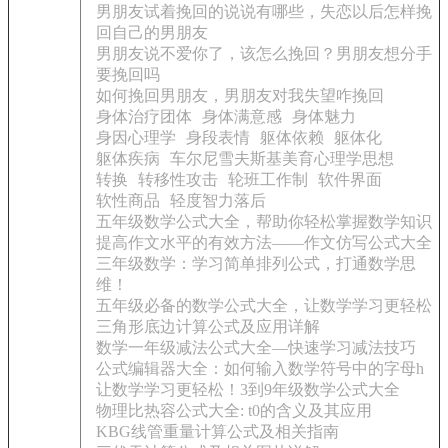
男朋友试着挽回的说说有哪些，失恋以后怎样挽
回自己的男朋友
男朋友说不爱你了，该怎么挽回？男朋友想分手
要挽回吗
如何挽回男朋友，男朋友对我失望咋挽回
身体治疗团体
身体满意感
身体魅力
身因心理学
身段表情
躯体依赖
躯体化
躯体疾病
车尔尼雪夫斯基美育心理学思想
转换
转移性攻击
轮班工作制
软件界面
软性商品
轻度智力落后
五年级数学公式大全，帮助你轻松掌握数学知识
提高作文水平的有效方法——作文仿写公式大全
三年级数学：学习简单排列公式，打通数学思
维！
五年级必备的数学公式大全，让数学学习更轻松
三角形底边计算公式及应用详解
数学一年级减法公式大全—快速学习减法技巧
公式编辑器大全：如何输入数学符号中的字母h
让数学学习更轻松！3到9年级数学公式大全
物理比热容公式大全: t0的含义及其应用
KBG线管重量计算公式及相关指南