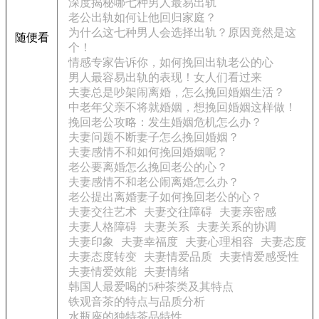
深度揭秘哪七种男人最易出轨
老公出轨如何让他回归家庭？
为什么这七种男人会选择出轨？原因竟然是这
随便看
个！
情感专家告诉你，如何挽回出轨老公的心
男人最容易出轨的表现！女人们看过来
夫妻总是吵架闹离婚，怎么挽回婚姻生活？
中老年父亲不将就婚姻，想挽回婚姻这样做！
挽回老公攻略：发生婚姻危机怎么办？
夫妻问题不断妻子怎么挽回婚姻？
夫妻感情不和如何挽回婚姻呢？
老公要离婚怎么挽回老公的心？
夫妻感情不和老公闹离婚怎么办？
老公提出离婚妻子如何挽回老公的心？
夫妻交往艺术
夫妻交往障碍
夫妻亲密感
夫妻人格障碍
夫妻关系
夫妻关系的协调
夫妻印象
夫妻幸福度
夫妻心理相容
夫妻态度
夫妻态度转变
夫妻情爱品质
夫妻情爱感受性
夫妻情爱效能
夫妻情绪
韩国人最爱喝的5种茶类及其特点
铁观音茶的特点与品质分析
水瓶座的独特茶品特性