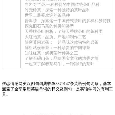
白岩奇兰茶:一种独特的中国传统茶叶品种
竹壳砖茶：探索一种独特的茶叶品种
世界上最受欢迎的茶品种
普洱茶：探索这一中国传统茶叶的多样和独特性
探究旧石马茶的种类和类型
天香牌茶叶解析：了解天香牌茶叶的茶种类
大红袍茶：品质、产地和制作工艺
解密莫问岩茶：一起品味这款独特的岩茶
解析武侯春茶：一种珍贵的中国绿茶
知味红茶：解析茶叶种类之王
了解石砚山茶：品味国宝文化的浓香之旅
一起来了解春茶乌牛，一种独特的茶叶
依恋情感网英汉例句词典收录3870147条英语例句词条，基本
涵盖了全部常用英语单词的释义及例句，是英语学习的有利工
具。