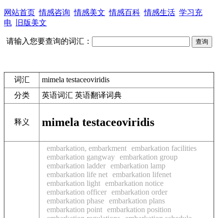
网站首页
情感咨询
情感美文
情感百科
情感生活
学习充
电
旧版美文
请输入您要查询的词汇：
词汇
mimela testaceoviridis
分类
英语词汇 英语翻译词典
mimela testaceoviridis
释义
embarkation, embarkment
embarkation facilities
embarkation gangway
embarkation group
embarkation ladder
embarkation lamp
embarkation life net
embarkation lifenet
embarkation light
embarkation notice
embarkation officer
embarkation order
embarkation phase
embarkation plans
embarkation point
embarkation position