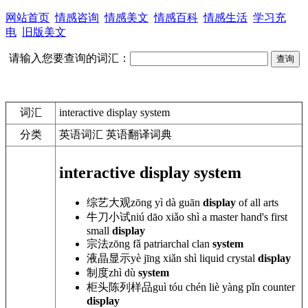
网站首页
情感咨询
情感美文
情感百科
情感生活
学习充
电
旧版美文
请输入您要查询的词汇：
词汇
interactive display system
分类
英语词汇 英语翻译词典
interactive display system
综艺大观
zōng yì
dà guān
display
of all arts
牛刀小试
niú dāo xiǎo shì a master hand
's first
small
display
宗法
zōng fǎ
patriarchal
clan
system
液晶显示
yè jīng xiǎn shì liquid
crystal
display
制度
zhì dù
system
柜头陈列样品
guì tóu chén
liè yàng pǐn counter
display