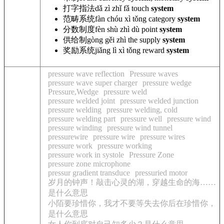
打字指法
dǎ zì zhǐ fǎ
touch
system
范畴系统
fàn chóu
xì tǒng category
system
分数制度
fèn shù zhì dù
point
system
供给制
gòng gěi zhì
the supply
system
奖励系统
jiǎng lì
xì tǒng reward
system
pressure wave reflection
Pressure waves
pressure wave super charger
pressure wedge
Pressure,Wedge
pressure weld
pressure welded joint
pressure welded junction
pressure welding
pressure welding, cold
pressure welding part
pressure well
pressure wind
pressure winding
pressure wind tunnel
pressurewire
pressure wire
pressure wires
pressure work
pressure working
pressure work in systole
Pressure Zone
pressure zone microphone
pressur gradient transduce
pressuried motor
岁月的钟声！敲击心灵的湖，穿越生命的海……
是什么意思
小陌要珍惜你，我才不要等失去你后在珍惜你，
是什么意思