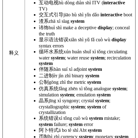
互动电视
hù dòng diàn shì ITV (
interactive
TV)
交互式引导
jiāo hù shì yǐn dǎo
interactive
boot
渣系
zhā xì
slag
system
讳饰
huì shì make
a deceptive
display
; conceal
the truth
显示语法错误
xiǎn shì yǔ fǎ cuò wù
display
syntax errors
循环水系统
xún huán shuǐ xì tǒng circulating
释义
water
system
; water reuse
system
; recirculation
system
伴随系
bàn suí xì
adjoint
system
二进制
èr jìn zhì
binary
system
公制
gōng zhì
the metric
system
仿真系统
fǎng zhēn xì tǒng analogue
system
;
simulation
system
; emulation
system
晶系
jīng xì syngony; crystal
system
;
crystallographic
system
;
system
of
crystallization
系统错误
xì tǒng cuò wù
system
mistake;
system
failure;
system
error
阿卜特式
ā bo tè shì
Abt
system
币制
bì zhì currency
system
; monetary
system