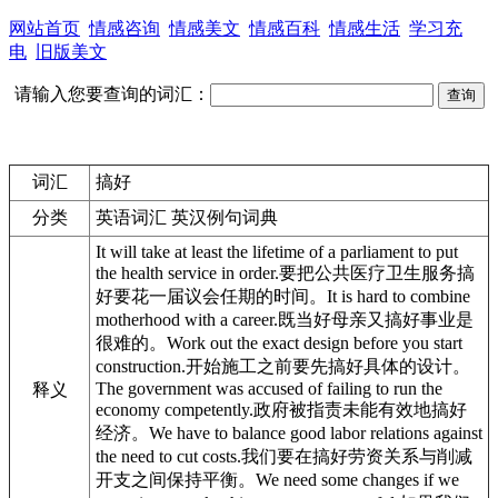
网站首页
情感咨询
情感美文
情感百科
情感生活
学习充
电
旧版美文
请输入您要查询的词汇：
词汇
搞好
分类
英语词汇 英汉例句词典
It will take at least the lifetime of a parliament to put
the health service in order.
要把公共医疗卫生服务
搞
好
要花一届议会任期的时间。
It is hard to combine
motherhood with a career.
既当好母亲又
搞好
事业是
很难的。
Work out the exact design before you start
construction.
开始施工之前要先
搞好
具体的设计。
The government was accused of failing to run the
释义
economy competently.
政府被指责未能有效地
搞好
经济。
We have to balance good labor relations against
the need to cut costs.
我们要在
搞好
劳资关系与削减
开支之间保持平衡。
We need some changes if we