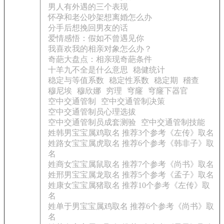
男人有外遇的三个表现
怀孕和老公吵架想离婚怎么办
分手后想挽回男友的话
爱情感悟：假如不曾遇见你
我喜欢我的相亲对象怎么办？
奇葩大盘点：相亲现奇葩条件
十羊九不全是什么意思
稳健统计
稳定与等值系数
稳定性系数
稳定期
稽查
穆尼埃
穆欣娜
穷理
穹窿
穹窿下器官
空中交通管制
空中交通管制决策
空中交通管制员心理选拔
空中交通管制员成套测验
空中交通管制技能
姓韩男宝宝属鸡取名 推荐3个参考《左传》取名
姓路女宝宝属虎取名 推荐6个参考《韩非子》取
名
姓商女宝宝属鼠取名 推荐7个参考《尚书》取名
姓邢男宝宝属龙取名 推荐5个参考《孟子》取名
姓康女宝宝属猪取名 推荐10个参考《左传》取
名
姓单于男宝宝属鸡取名 推荐6个参考《尚书》取
名