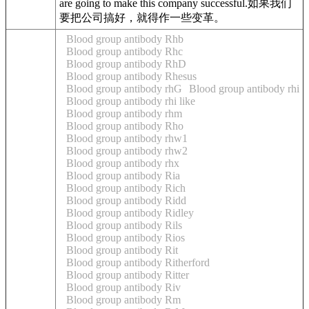
are going to make this company successful.
如果我们
要把公司
搞好
，就得作一些变革。
Blood group antibody Rhb
Blood group antibody Rhc
Blood group antibody RhD
Blood group antibody Rhesus
Blood group antibody rhG
Blood group antibody rhi
Blood group antibody rhi like
Blood group antibody rhm
Blood group antibody Rho
Blood group antibody rhw1
Blood group antibody rhw2
Blood group antibody rhx
Blood group antibody Ria
Blood group antibody Rich
Blood group antibody Ridd
Blood group antibody Ridley
Blood group antibody Rils
Blood group antibody Rios
Blood group antibody Rit
Blood group antibody Ritherford
Blood group antibody Ritter
Blood group antibody Riv
Blood group antibody Rm