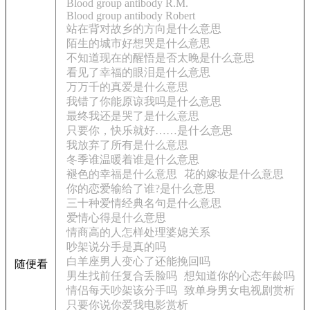
Blood group antibody R.M.
Blood group antibody Robert
站在背对故乡的方向是什么意思
陌生的城市好想哭是什么意思
不知道现在的醒悟是否太晚是什么意思
看见了幸福的眼泪是什么意思
万万千的真爱是什么意思
我错了你能原谅我吗是什么意思
最终我还是哭了是什么意思
只要你，快乐就好……是什么意思
我放弃了所有是什么意思
冬季谁温暖着谁是什么意思
褪色的幸福是什么意思
花的嫁妆是什么意思
你的恋爱输给了谁?是什么意思
三十种爱情经典名句是什么意思
爱情心得是什么意思
情商高的人怎样处理婆媳关系
吵架说分手是真的吗
白羊座男人变心了还能挽回吗
随便看
男生找前任复合丢脸吗
想知道你的心态年龄吗
情侣每天吵架该分手吗
致单身男女电视剧赏析
只要你说你爱我电影赏析