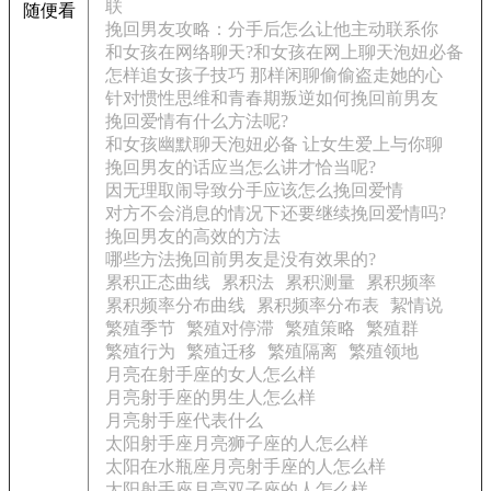
联
随便看
挽回男友攻略：分手后怎么让他主动联系你
和女孩在网络聊天?和女孩在网上聊天泡妞必备
怎样追女孩子技巧 那样闲聊偷偷盗走她的心
针对惯性思维和青春期叛逆如何挽回前男友
挽回爱情有什么方法呢?
和女孩幽默聊天泡妞必备 让女生爱上与你聊
挽回男友的话应当怎么讲才恰当呢?
因无理取闹导致分手应该怎么挽回爱情
对方不会消息的情况下还要继续挽回爱情吗?
挽回男友的高效的方法
哪些方法挽回前男友是没有效果的?
累积正态曲线
累积法
累积测量
累积频率
累积频率分布曲线
累积频率分布表
絜情说
繁殖季节
繁殖对停滞
繁殖策略
繁殖群
繁殖行为
繁殖迁移
繁殖隔离
繁殖领地
月亮在射手座的女人怎么样
月亮射手座的男生人怎么样
月亮射手座代表什么
太阳射手座月亮狮子座的人怎么样
太阳在水瓶座月亮射手座的人怎么样
太阳射手座月亮双子座的人怎么样