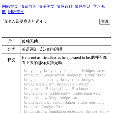
网站首页
情感咨询
情感美文
情感百科
情感生活
学习充
电
旧版美文
请输入您要查询的词汇：
词汇
孤独无助
分类
英语词汇 英汉例句词典
He is not as friendless as he appeared to be.
他并不像
释义
看上去的那样
孤独无助
。
bridge ring
bridge ring compound
Bridger, James
bridge roll
Bridge router
bridger p.
Bridger Peak
bridge rubber bearing
bridge ruler
bridges
bridge safety alarm
bridge safety system
bridge scale
Bridges, Calvin Blackman
bridge scheme
bridge screw
bridge seam weld
bridge seam welding
bridge seat
bridge secondary control station
bridge sensitivity
bridge set
Bridges,Fixed
bridge shallow foundation protection
Bridges, Harry