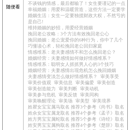
不谈钱的情感，最后都输了！女生要谨记的一点
随便看
幸福婚姻：用爱和温暖营造，这些方法一定要学
婚姻生活：女生一定要独揽财政大权，不然亏的
是自己!
维持婚姻的妙招，用爱经营婚姻
挽回老公攻略：3个方法有效挽回老公心
挽回婚姻：老公宠爱你的6种行为，你中了几个
巧懂读心术，轻松挽回老公回归家庭
情感维系：老夫妻感情不和怎么挽回老公？
婚姻经营：夫妻感情如何做好情感维系？
情感维系：聪明女人抓抓男人心的3个技巧
婚姻经营：夫妻感情出现危机怎么挽回婚姻
夫妻感情变淡怎么做好情感维系？
审美享受
审美价值观
审美信息
审美偏爱
审美创造
审美创造能力
审美判断
审美动机
审美参与危机
审美反馈
审美同构
审美唤醒理论
审美场
审美型
审美境界
姓瞿女宝宝属马取名 推荐3个参考《尚书》取名
姓佘女宝宝属龙取名 推荐4个参考《孟子》取名
姓方男宝宝属蛇取名 推荐5个参考《诗经》取名
姓安男宝宝属狗取名 推荐4个参考《楚辞》取名