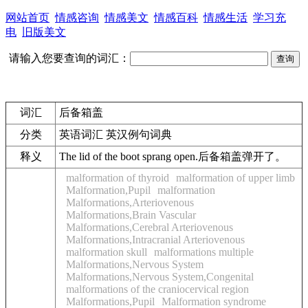
网站首页
情感咨询
情感美文
情感百科
情感生活
学习充
电
旧版美文
请输入您要查询的词汇：
词汇
后备箱盖
分类
英语词汇 英汉例句词典
释义
The lid of the boot sprang open.
后备箱盖
弹开了。
malformation of thyroid
malformation of upper limb
Malformation,Pupil
malformation
Malformations,Arteriovenous
Malformations,Brain Vascular
Malformations,Cerebral Arteriovenous
Malformations,Intracranial Arteriovenous
malformation skull
malformations multiple
Malformations,Nervous System
Malformations,Nervous System,Congenital
malformations of the craniocervical region
Malformations,Pupil
Malformation syndrome